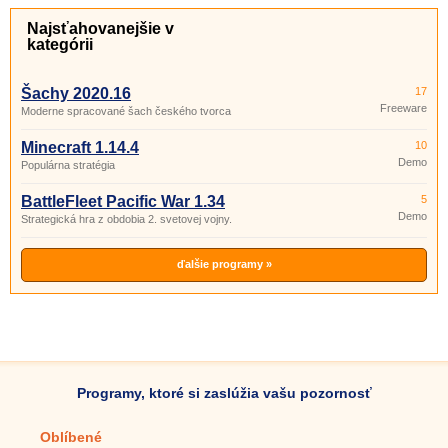
Najsťahovanejšie v
kategórii
Šachy 2020.16
17
Freeware
Moderne spracované šach českého tvorca
Minecraft 1.14.4
10
Demo
Populárna stratégia
BattleFleet Pacific War 1.34
5
Demo
Strategická hra z obdobia 2. svetovej vojny.
ďalšie programy »
Programy, ktoré si zaslúžia vašu pozornosť
Oblíbené
Mobilné aplikácie