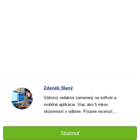
Zdeněk Slaný
Vášnivý redaktor zameraný na softvér a
mobilné aplikácie. Viac ako 5 rokov
skúseností v odbore. Písanie recenzií,
návodov a noviniek. Tvorca jasných a
informatívnych textov, ktoré pomáhajú
čitateľom lepšie porozumieť a využiť moderné
Stiahnuť
technológie.