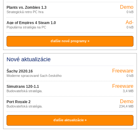
Demo
Plants vs. Zombies 1.3
Strategická retro PC hra
0 kB
Ad-
Age of Empires 4 Steam 1.0
supported
Populárna stratégia na PC
0 kB
ďalšie nové programy »
Nové aktualizácie
Freeware
Šachy 2020.16
Moderne spracované šach českého
0 kB
tvorca
Freeware
Simutrans 120-1.1
Budovateľská stratégia.
3,4 MB
Demo
Port Royale 2
Budovateľská stratégia.
234,4 MB
ďalšie aktualizácie »