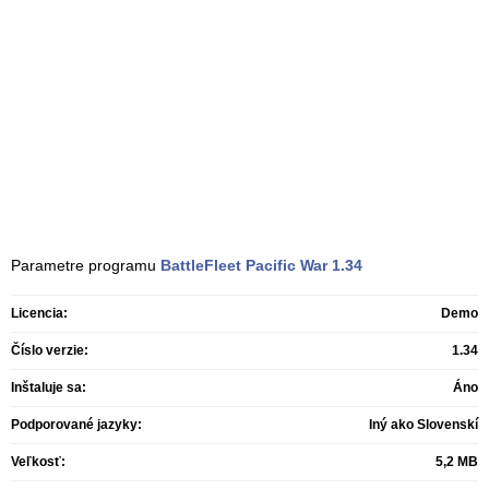
Parametre programu
BattleFleet Pacific War
1.34
Licencia:
Demo
Číslo verzie:
1.34
Inštaluje sa:
Áno
Podporované jazyky:
Iný ako Slovenskí
Veľkosť:
5,2 MB