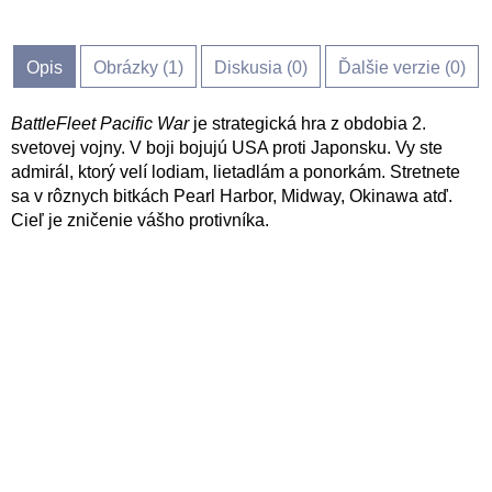
Opis
Obrázky (
1
)
Diskusia (
0
)
Ďalšie verzie (0)
BattleFleet Pacific War
je strategická hra z obdobia 2.
svetovej vojny. V boji bojujú USA proti Japonsku. Vy ste
admirál, ktorý velí lodiam, lietadlám a ponorkám. Stretnete
sa v rôznych bitkách Pearl Harbor, Midway, Okinawa atď.
Cieľ je zničenie vášho protivníka.