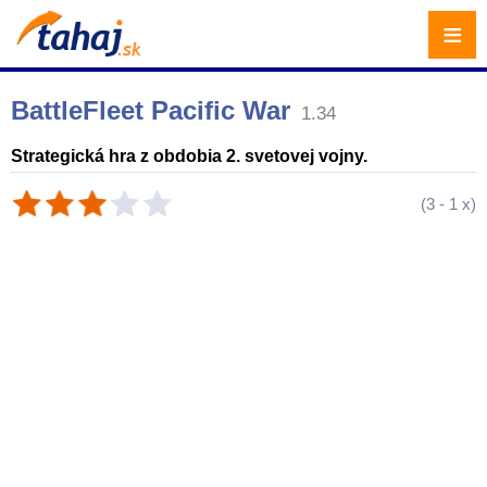
≡
BattleFleet Pacific War
1.34
Strategická hra z obdobia 2. svetovej vojny.
(
3
-
1
x)