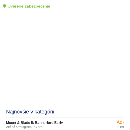
🛡 Overené zabezpečenie
Najnovšie v kategórii
Ad-
Mount & Blade II: Bannerlord Early
supported
Akčné strategická PC hra
0 kB
Access