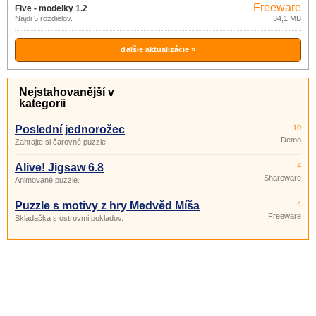
Freeware
Five - modelky 1.2
Nájdi 5 rozdielov.
34,1 MB
ďalšie aktualizácie »
Nejstahovanější v
kategorii
Poslední jednorožec
10
Demo
Zahrajte si čarovné puzzle!
Alive! Jigsaw 6.8
4
Shareware
Animované puzzle.
Puzzle s motivy z hry Medvěd Míša
4
Freeware
Skladačka s ostrovmi pokladov.