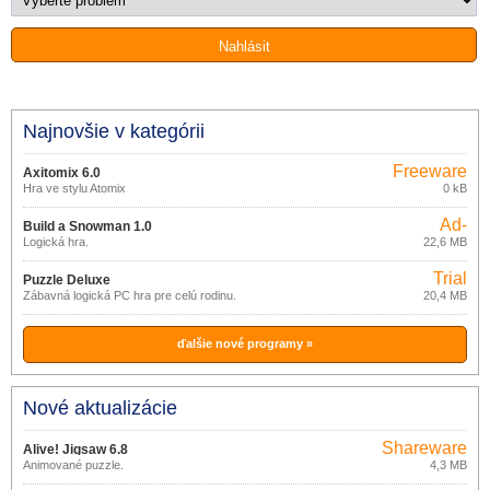
Najnovšie v kategórii
Freeware
Axitomix 6.0
Hra ve stylu Atomix
0 kB
Ad-
Build a Snowman 1.0
supported
Logická hra.
22,6 MB
Trial
Puzzle Deluxe
Zábavná logická PC hra pre celú rodinu.
20,4 MB
ďalšie nové programy »
Nové aktualizácie
Shareware
Alive! Jigsaw 6.8
Animované puzzle.
4,3 MB