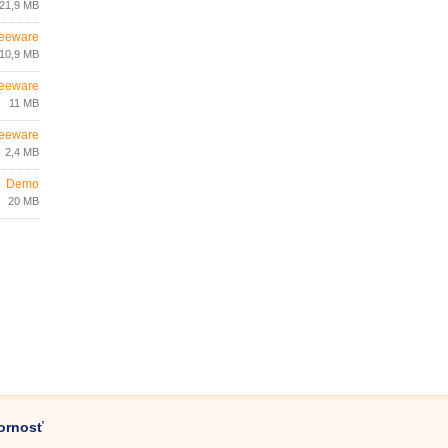
21,9 MB
eeware
10,9 MB
eeware
11 MB
eeware
2,4 MB
Demo
20 MB
zornosť