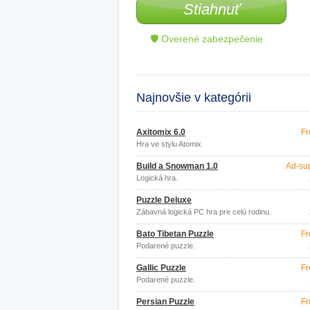
Stiahnuť
🛡 Overené zabezpečenie
Najnovšie v kategórii
Axitomix 6.0
Fr
Hra ve stylu Atomix
Build a Snowman 1.0
Ad-su
Logická hra.
Puzzle Deluxe
Zábavná logická PC hra pre celú rodinu.
Bato Tibetan Puzzle
Fr
Podarené puzzle.
Gallic Puzzle
Fr
Podarené puzzle.
Persian Puzzle
Fr