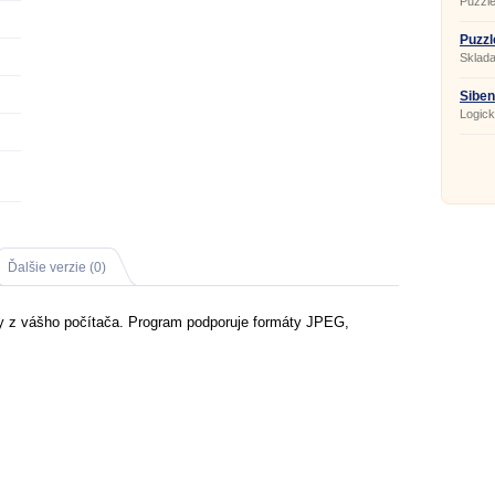
Puzzle
Puzzl
Sklada
Šiben
Logick
Ďalšie verzie (0)
ky z vášho počítača. Program podporuje formáty JPEG,