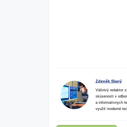
Zdeněk Slaný
Vášnivý redaktor z
skúseností v odbor
a informatívnych t
využiť moderné tec