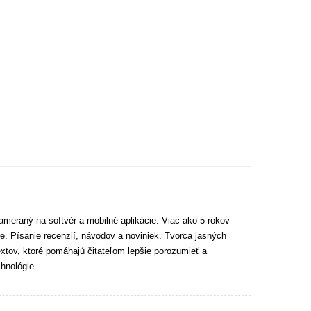
ameraný na softvér a mobilné aplikácie. Viac ako 5 rokov
e. Písanie recenzií, návodov a noviniek. Tvorca jasných
extov, ktoré pomáhajú čitateľom lepšie porozumieť a
hnológie.