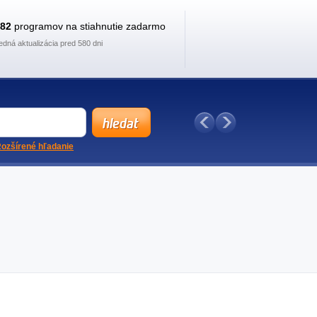
882
programov na stiahnutie zadarmo
edná aktualizácia pred 580 dni
ozšírené hľadanie