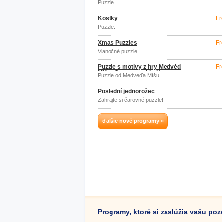
Puzzle.
Kostky
Fr
Puzzle.
Xmas Puzzles
Fr
Vianočné puzzle.
Puzzle s motivy z hry Medvěd
Fr
Míša: Ostrovy pokladů
Puzzle od Medveďa Míšu.
Poslední jednorožec
Zahrajte si čarovné puzzle!
ďalšie nové programy »
Programy, ktoré si zaslúžia vašu po