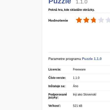
Puzzle
1.1.0
Pekná hra, kde skladáte obrázky.
Hodnotenie
Parametre programu
Puzzle
1.1.0
Licencia:
Freeware
Číslo verzie:
1.1.0
Inštaluje sa:
Áno
Podporované
Iný ako Slovenskí
jazyky:
Veľkosť:
521 kB