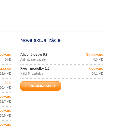
Nové aktualizácie
eeware
Alive! Jigsaw 6.8
Shareware
0 kB
Animované puzzle.
4,3 MB
pported
Five - modelky 1.2
Freeware
22,6 MB
Nájdi 5 rozdielov.
34,1 MB
Trial
ďalšie aktualizácie »
20,4 MB
eeware
21,7 MB
eeware
15,5 MB
eeware