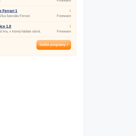
.
Freeware
e Ferrari 1
1
čka špeciálu Ferrari.
Freeware
ice 1.0
1
á hra, v ktorej hádate slová.
Freeware
ďalšie programy »