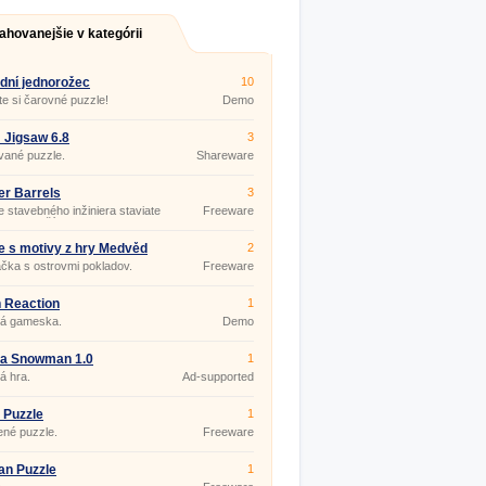
ahovanejšie v kategórii
dní jednorožec
10
te si čarovné puzzle!
Demo
! Jigsaw 6.8
3
vané puzzle.
Shareware
r Barrels
3
e stavebného inžiniera staviate
Freeware
ukcie plošín.
e s motivy z hry Medvěd
2
čka s ostrovmi pokladov.
Freeware
 Reaction
1
ká gameska.
Demo
 a Snowman 1.0
1
á hra.
Ad-supported
c Puzzle
1
né puzzle.
Freeware
an Puzzle
1