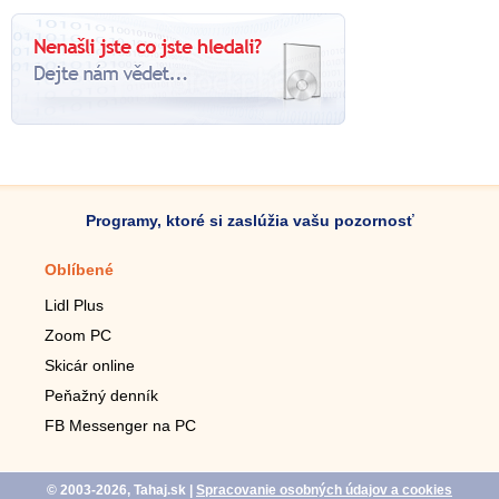
Programy, ktoré si zaslúžia vašu pozornosť
Oblíbené
Mobilné aplikácie
Lidl Plus
Krokomer do mobilu
Zoom PC
Lupa do mobilu
Skicár online
Diaľkový TV ovládač
Peňažný denník
Živé tapety do mobilu
FB Messenger na PC
Mariáš do mobilu
© 2003-2026, Tahaj.sk
|
Spracovanie osobných údajov a cookies