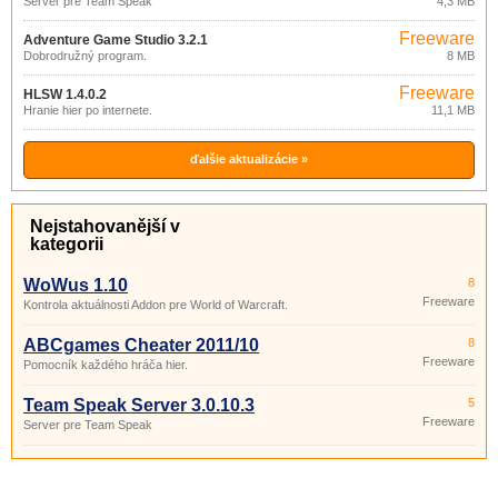
Server pre Team Speak
4,3 MB
Freeware
Adventure Game Studio 3.2.1
Dobrodružný program.
8 MB
Freeware
HLSW 1.4.0.2
Hranie hier po internete.
11,1 MB
ďalšie aktualizácie »
Nejstahovanější v
kategorii
WoWus 1.10
8
Freeware
Kontrola aktuálnosti Addon pre World of Warcraft.
ABCgames Cheater 2011/10
8
Freeware
Pomocník každého hráča hier.
Team Speak Server 3.0.10.3
5
Freeware
Server pre Team Speak