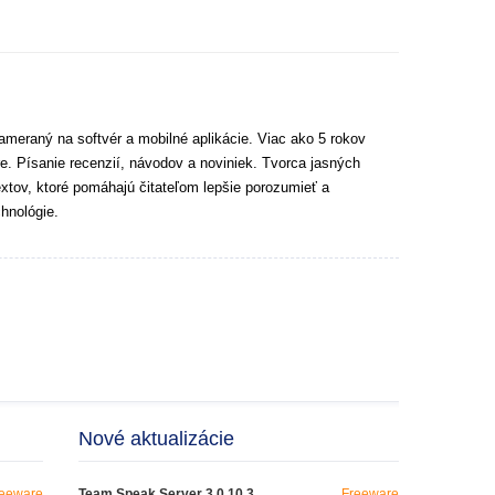
ameraný na softvér a mobilné aplikácie. Viac ako 5 rokov
e. Písanie recenzií, návodov a noviniek. Tvorca jasných
extov, ktoré pomáhajú čitateľom lepšie porozumieť a
hnológie.
Nové aktualizácie
eeware
Team Speak Server 3.0.10.3
Freeware