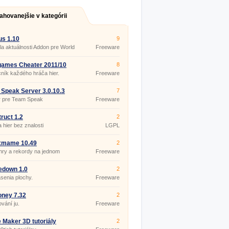
ahovanejšie v kategórii
s 1.10
9
la aktuálnosti Addon pre World
Freeware
craft.
ames Cheater 2011/10
8
ík každého hráča hier.
Freeware
Speak Server 3.0.10.3
7
r pre Team Speak
Freeware
ruct 1.2
2
 hier bez znalosti
LGPL
amovania.
xmame 10.49
2
hry a rekordy na jednom
Freeware
edown 1.0
2
senia plochy.
Freeware
ney 7.32
2
vání ju.
Freeware
Maker 3D tutoriály
2