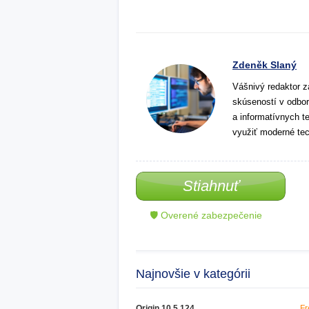
Zdeněk Slaný
Vášnivý redaktor z
skúseností v odbor
a informatívnych t
využiť moderné tec
Stiahnuť
🛡 Overené zabezpečenie
Najnovšie v kategórii
Origin 10.5.124
Fr