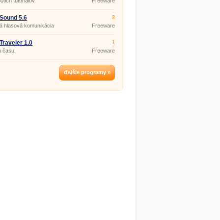
0tich tutoriálov.
Freeware
Sound 5.6
2
á hlasová komunikácia
Freeware
Traveler 1.0
1
 času.
Freeware
ďalšie programy »