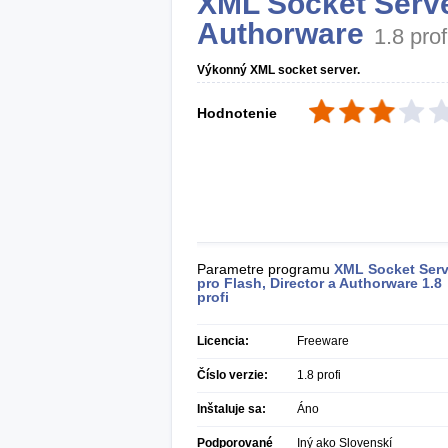
XML Socket Server
Authorware
1.8 prof
Výkonný XML socket server.
Hodnotenie
Parametre programu
XML Socket Serv
pro Flash, Director a Authorware
1.8
profi
Licencia:
Freeware
Číslo verzie:
1.8 profi
Inštaluje sa:
Áno
Podporované
Iný ako Slovenskí