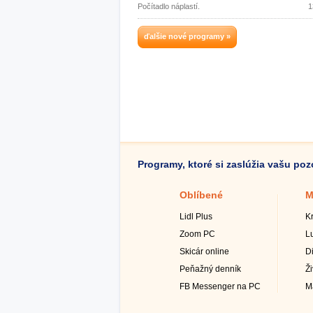
Počítadlo náplastí.
1
ďalšie nové programy »
Programy, ktoré si zaslúžia vašu po
Oblíbené
M
Lidl Plus
K
Zoom PC
L
Skicár online
D
Peňažný denník
Ž
FB Messenger na PC
M