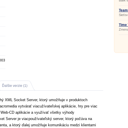
Balík 8
Team
Sieťov
Time 
Zmena
003
Ďalšie verzie (1)
ý XML Socket Server, ktorý umožňuje v produktoch
acromedia vytvárať viacužívateľskej aplikácie, hry pre viac
ť Web-CD aplikácie a využívať všetky výhody
et Server je viacpoužívateľský server, ktorý počúva na
klienta, a ktorý ďalej umožňuje komunikáciu medzi klientami