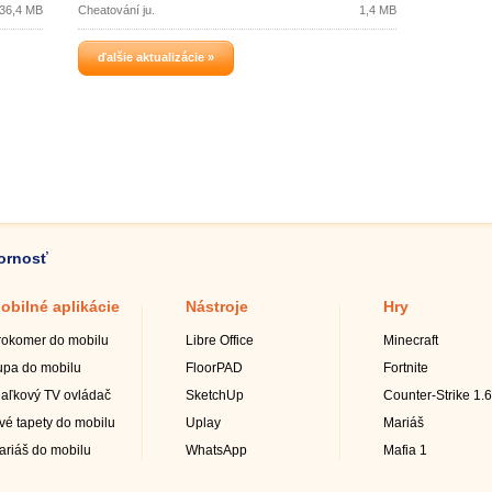
36,4 MB
Cheatování ju.
1,4 MB
ďalšie aktualizácie »
zornosť
obilné aplikácie
Nástroje
Hry
rokomer do mobilu
Libre Office
Minecraft
upa do mobilu
FloorPAD
Fortnite
iaľkový TV ovládač
SketchUp
Counter-Strike 1.6
ivé tapety do mobilu
Uplay
Mariáš
ariáš do mobilu
WhatsApp
Mafia 1