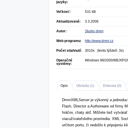
jazyky:
Veľkosť:
531 kB
Aktualizované:
3.3.2006
Autor:
Studio dmm
Web programu:
http://www.dmm.cz
Počet stiahnutí:
3010x (tento týždeň: 3x)
Operačné
Windows 98/2000/ME/XP/2
systémy:
Opis
Obrázky (
1
)
Diskusia (
0
)
DmmXMLServer je výkonný a jednoduch
Flash, Director a Authorware od firmy M
hráčov, chaty atď. Môžete tiež vytvára
viacužívateľského prostredia. XML Sock
určitom portu, či nedošlo k pripojeniu 