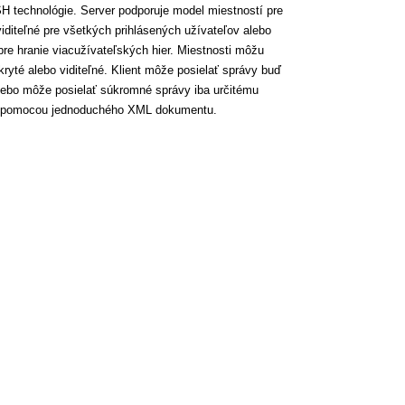
H technológie. Server podporuje model miestností pre
iditeľné pre všetkých prihlásených užívateľov alebo
pre hranie viacužívateľských hier. Miestnosti môžu
yté alebo viditeľné. Klient môže posielať správy buď
alebo môže posielať súkromné správy iba určitému
eje pomocou jednoduchého XML dokumentu.