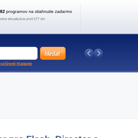
882
programov na stiahnutie zadarmo
edná aktualizácia pred 577 dni
ozšírené hľadanie