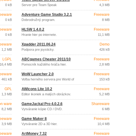
0 kB
Server pre Team Speak
4,3 MB
eeware
Adventure Game Studio 3.2.1
Freeware
0 kB
Dobrodružný program.
8 MB
eeware
HLSW 1.4.0.2
Freeware
0 kB
Hranie hier po internete.
11,1 MB
eeware
Xpadder 2011.06.24
Demo
1,2 MB
Podpora pre joysticky.
426 kB
LGPL
ABCgames Cheater 2011/10
Freeware
16,4 MB
Pomocník každého hráča hier.
2,8 MB
eeware
WoW Launcher 2.0
Freeware
461 kB
Voľba herného servera pre World of
153 kB
Warcraft.
GPL
AWicons Lite 10.2
Freeware
1,3 MB
Editor ikoniek a malých obrázkov.
5,2 MB
on ware
GameJackal Pro 4.0.2.6
Shareware
8,2 MB
Vytváranie kópie CD / DVD.
6 MB
eeware
Game Maker 8
Freeware
3,9 MB
Vytváranie 2D a 3D hier.
10,4 MB
eeware
ArtMoney 7.32
Freeware