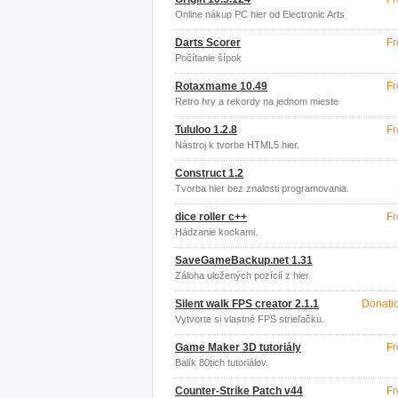
Online nákup PC hier od Electronic Arts
Darts Scorer
Fr
Počítanie šípok
Rotaxmame 10.49
Fr
Retro hry a rekordy na jednom mieste
Tululoo 1.2.8
Fr
Nástroj k tvorbe HTML5 hier.
Construct 1.2
Tvorba hier bez znalosti programovania.
dice roller c++
Fr
Hádzanie kockami.
SaveGameBackup.net 1.31
Záloha uložených pozícií z hier.
Silent walk FPS creator 2.1.1
Donati
Vytvorte si vlastné FPS strieľačku.
Game Maker 3D tutoriály
Fr
Balík 80tich tutoriálov.
Counter-Strike Patch v44
Fr