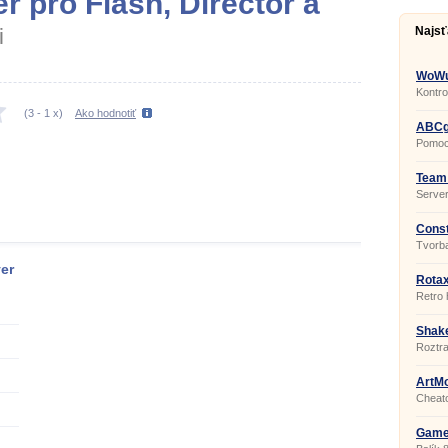
 pro Flash, Director a
i
Najsť
WoWu
Kontro
of War
(
3
-
1
x)
Ako hodnotiť
ABCg
Pomocn
Team 
Serve
Const
Tvorba
progr
er
Rota
Retro 
mieste
Shak
Roztra
ArtMo
Cheato
Game 