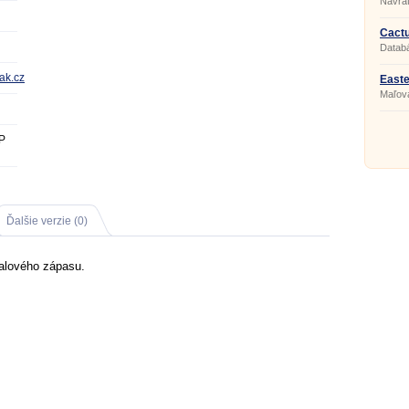
Návrat
Cactu
Databá
rak.cz
Easte
Maľova
P
Ďalšie verzie (0)
balového zápasu.