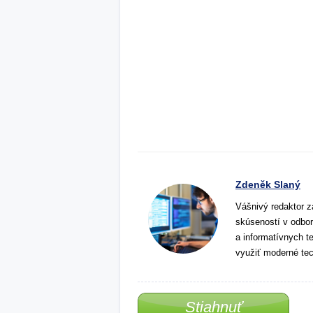
Zdeněk Slaný
Vášnivý redaktor z
skúseností v odbor
a informatívnych t
využiť moderné tec
Stiahnuť