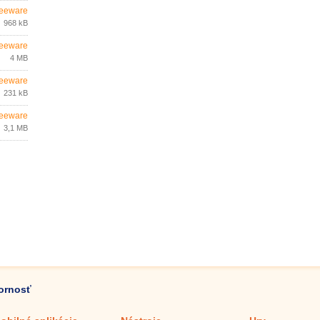
eeware
968 kB
eeware
4 MB
eeware
231 kB
eeware
3,1 MB
zornosť