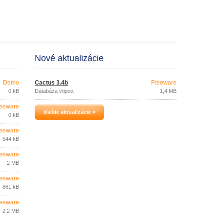
Nové aktualizácie
Demo
Cactus 3.4b
Freeware
0 kB
Databáza vtipov.
1,4 MB
eeware
ďalšie aktualizácie »
0 kB
eeware
544 kB
eeware
2 MB
eeware
861 kB
eeware
2,2 MB