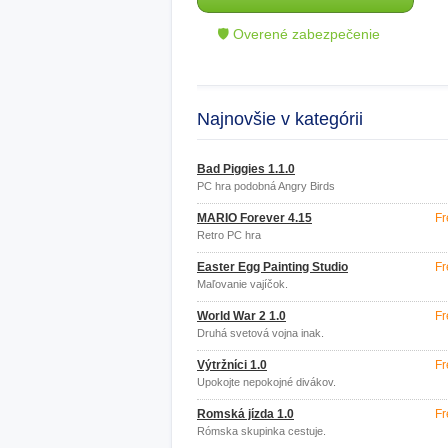
🛡 Overené zabezpečenie
Najnovšie v kategórii
Bad Piggies 1.1.0
PC hra podobná Angry Birds
MARIO Forever 4.15
Fr
Retro PC hra
Easter Egg Painting Studio
Fr
Maľovanie vajíčok.
World War 2 1.0
Fr
Druhá svetová vojna inak.
Výtržníci 1.0
Fr
Upokojte nepokojné divákov.
Romská jízda 1.0
Fr
Rómska skupinka cestuje.