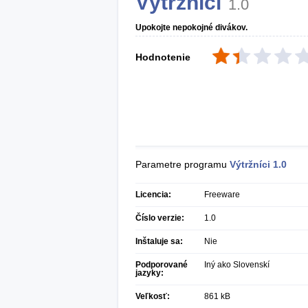
Výtržníci
1.0
Upokojte nepokojné divákov.
Hodnotenie
Parametre programu
Výtržníci
1.0
Licencia:
Freeware
Číslo verzie:
1.0
Inštaluje sa:
Nie
Podporované
Iný ako Slovenskí
jazyky:
Veľkosť:
861 kB