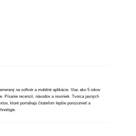
ameraný na softvér a mobilné aplikácie. Viac ako 5 rokov
e. Písanie recenzií, návodov a noviniek. Tvorca jasných
extov, ktoré pomáhajú čitateľom lepšie porozumieť a
hnológie.