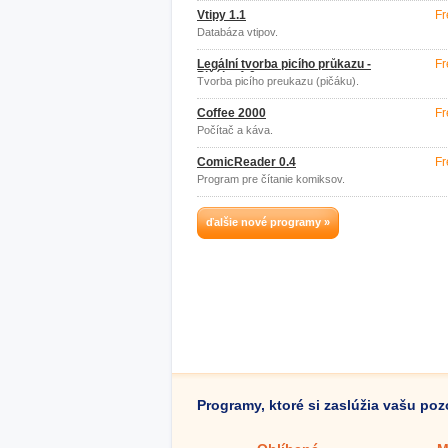
Vtipy 1.1
Fr
Databáza vtipov.
Legální tvorba picího průkazu -
Fr
Pičáku 1.0
Tvorba picího preukazu (pičáku).
Coffee 2000
Fr
Počítač a káva.
ComicReader 0.4
Fr
Program pre čítanie komiksov.
ďalšie nové programy »
Programy, ktoré si zaslúžia vašu po