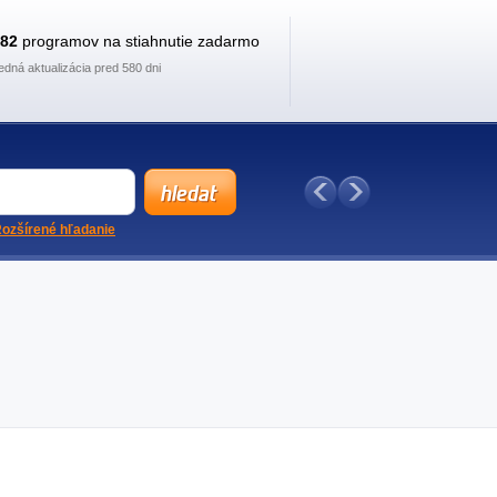
882
programov na stiahnutie zadarmo
edná aktualizácia pred 580 dni
ozšírené hľadanie