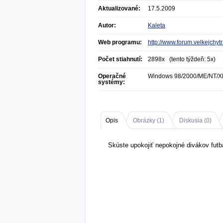
Aktualizované:
17.5.2009
Autor:
Kaleta
Web programu:
http://www.forum.velkejchyt
Počet stiahnutí:
2898x (tento týždeň: 5x)
Operačné
Windows 98/2000/ME/NT/X
systémy:
Opis
Obrázky (
1
)
Diskusia (
0
)
Skúste upokojiť nepokojné divákov fut