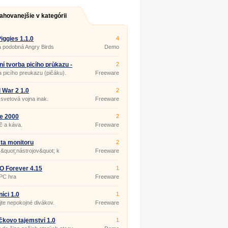
ahovanejšie v kategórii
iggies 1.1.0
4
 podobná Angry Birds
Demo
ní tvorba picího průkazu -
2
u 1.0
 picího preukazu (pičáku).
Freeware
 War 2 1.0
2
svetová vojna inak.
Freeware
e 2000
2
č a káva.
Freeware
ta monitoru
2
&quot;nástrojov&quot; k
Freeware
nej deštrukcii monitoru.
 Forever 4.15
1
PC hra
Freeware
níci 1.0
1
te nepokojné divákov.
Freeware
kovo tajemství 1.0
1