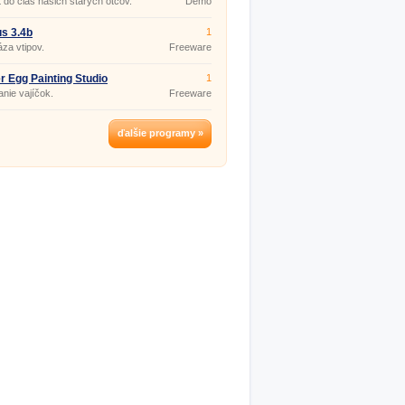
 do čias našich starých otcov.
Demo
s 3.4b
1
za vtipov.
Freeware
r Egg Painting Studio
1
nie vajíčok.
Freeware
ďalšie programy »