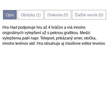
Opis
Obrázky (
1
)
Diskusia (
0
)
Ďalšie verzie (0)
Hra
Had
podporuje hru až 4 hráčov a má mnoho
originálnych vylepšení už s peknou grafikou. Medzi
vylepšenia patrí napr. Teleport, prikázaný smer, otočka,
mnoho terénov atď. Hra obsahuje aj intuitívne editor levelov.