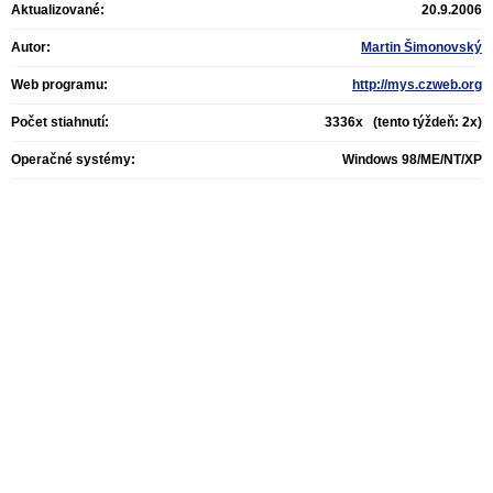
Aktualizované:
20.9.2006
Autor:
Martin Šimonovský
Web programu:
http://mys.czweb.org
Počet stiahnutí:
3336x (tento týždeň: 2x)
Operačné systémy:
Windows 98/ME/NT/XP