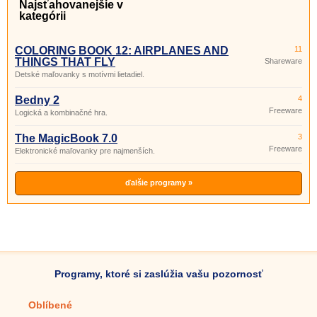
Najsťahovanejšie v
kategórii
COLORING BOOK 12: AIRPLANES AND
11
THINGS THAT FLY
Shareware
Detské maľovanky s motívmi lietadiel.
Bedny 2
4
Freeware
Logická a kombinačné hra.
The MagicBook 7.0
3
Freeware
Elektronické maľovanky pre najmenších.
ďalšie programy »
Programy, ktoré si zaslúžia vašu pozornosť
Oblíbené
Mobilné aplikácie