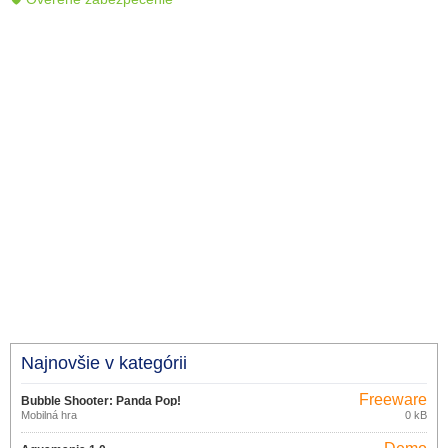
Najnovšie v kategórii
Freeware
Bubble Shooter: Panda Pop!
Mobilná hra
0 kB
13.1.101