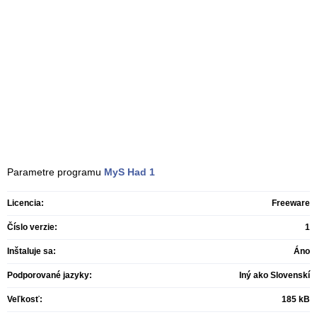
Parametre programu
MyS Had
1
Licencia:
Freeware
Číslo verzie:
1
Inštaluje sa:
Áno
Podporované jazyky:
Iný ako Slovenskí
Veľkosť:
185 kB