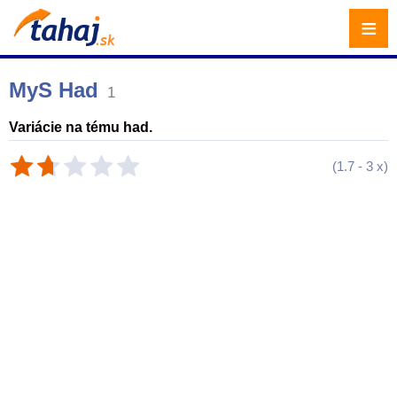
≡
MyS Had
1
Variácie na tému had.
(
1.7
-
3
x)