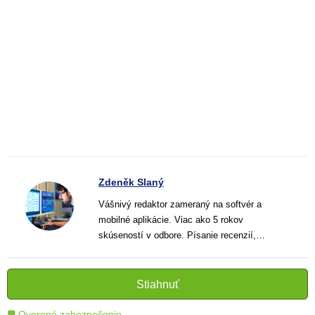
Zdeněk Slaný
Vášnivý redaktor zameraný na softvér a
mobilné aplikácie. Viac ako 5 rokov
skúseností v odbore. Písanie recenzií,
návodov a noviniek. Tvorca jasných a
informatívnych textov, ktoré pomáhajú
čitateľom lepšie porozumieť a využiť moderné
Stiahnuť
technológie.
🛡 Overené zabezpečenie