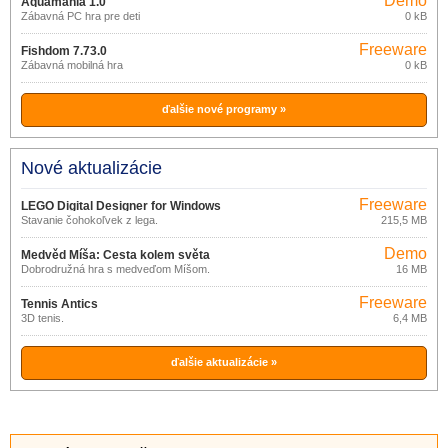
Demo
Aquamania 1.0
Zábavná PC hra pre deti
0 kB
Freeware
Fishdom 7.73.0
Zábavná mobilná hra
0 kB
ďalšie nové programy »
Nové aktualizácie
Freeware
LEGO Digital Designer for Windows
Stavanie čohokoľvek z lega.
215,5 MB
4.3.8.0
Demo
Medvěd Míša: Cesta kolem světa
Dobrodružná hra s medveďom Míšom.
16 MB
Freeware
Tennis Antics
3D tenis.
6,4 MB
ďalšie aktualizácie »