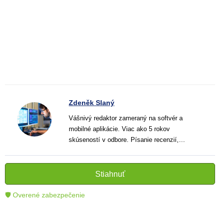
Zdeněk Slaný
Vášnivý redaktor zameraný na softvér a
mobilné aplikácie. Viac ako 5 rokov
skúseností v odbore. Písanie recenzií,
návodov a noviniek. Tvorca jasných a
informatívnych textov, ktoré pomáhajú
čitateľom lepšie porozumieť a využiť moderné
Stiahnuť
technológie.
🛡 Overené zabezpečenie