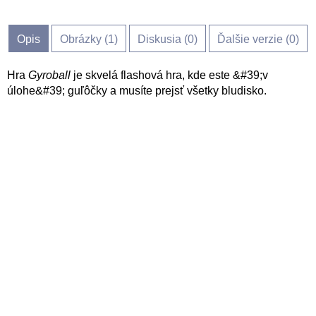
Opis
Obrázky (
1
)
Diskusia (
0
)
Ďalšie verzie (0)
Hra
Gyroball
je skvelá flashová hra, kde este &#39;v
úlohe&#39; guľôčky a musíte prejsť všetky bludisko.