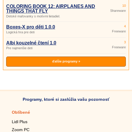
COLORING BOOK 12: AIRPLANES AND
10
THINGS THAT FLY
Shareware
Detské maľovanky s motívmi lietadiel.
Boxes-X pro děti 1.0.0
4
Freeware
Logická hra pre deti
Albi kouzelné čtení 1.0
3
Freeware
Pre najmenšie deti
ďalšie programy »
Programy, ktoré si zaslúžia vašu pozornosť
Oblíbené
Mobilné aplikácie
Lidl Plus
Krokomer do mobilu
Zoom PC
Lupa do mobilu