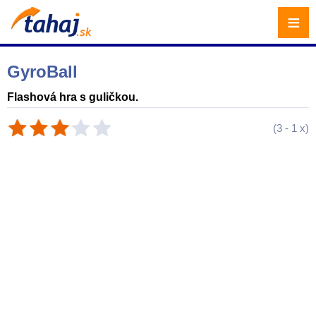
≡
GyroBall
Flashová hra s guličkou.
(
3
-
1
x)