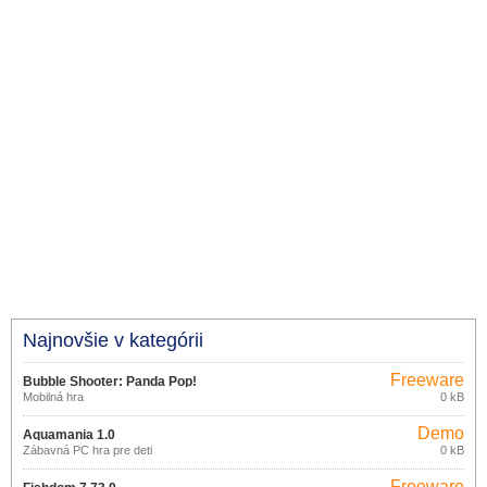
Najnovšie v kategórii
Freeware
Bubble Shooter: Panda Pop!
Mobilná hra
0 kB
13.1.101
Demo
Aquamania 1.0
Zábavná PC hra pre deti
0 kB
Freeware