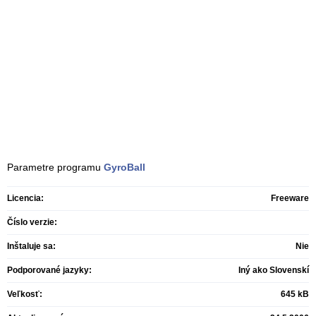
Parametre programu
GyroBall
Licencia:
Freeware
Číslo verzie:
Inštaluje sa:
Nie
Podporované jazyky:
Iný ako Slovenskí
Veľkosť:
645 kB