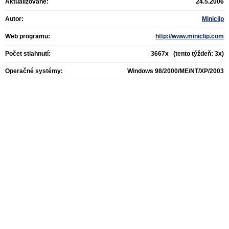
Aktualizované:
24.5.2006
Autor:
Miniclip
Web programu:
http://www.miniclip.com
Počet stiahnutí:
3667x (tento týždeň: 3x)
Operačné systémy:
Windows 98/2000/ME/NT/XP/2003