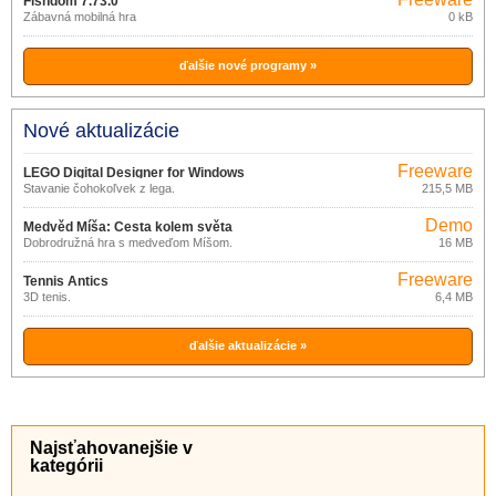
Fishdom 7.73.0
Zábavná mobilná hra
0 kB
ďalšie nové programy »
Nové aktualizácie
Freeware
LEGO Digital Designer for Windows
Stavanie čohokoľvek z lega.
215,5 MB
4.3.8.0
Demo
Medvěd Míša: Cesta kolem světa
Dobrodružná hra s medveďom Míšom.
16 MB
Freeware
Tennis Antics
3D tenis.
6,4 MB
ďalšie aktualizácie »
Najsťahovanejšie v
kategórii