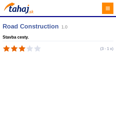
≡
Road Construction
1.0
Stavba cesty.
(
3
-
1
x)