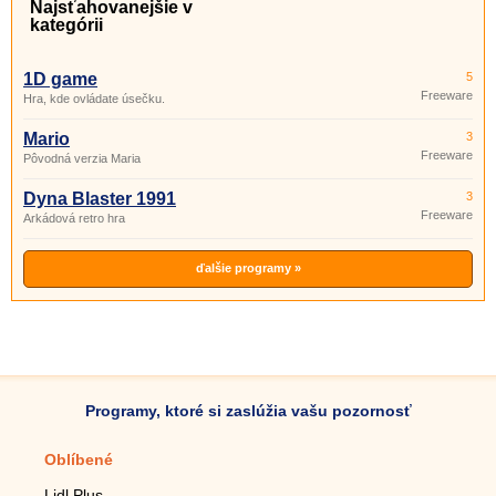
Najsťahovanejšie v
kategórii
1D game
5
Freeware
Hra, kde ovládate úsečku.
Mario
3
Freeware
Pôvodná verzia Maria
Dyna Blaster 1991
3
Freeware
Arkádová retro hra
ďalšie programy »
Programy, ktoré si zaslúžia vašu pozornosť
Oblíbené
Mobilné aplikácie
Lidl Plus
Krokomer do mobilu