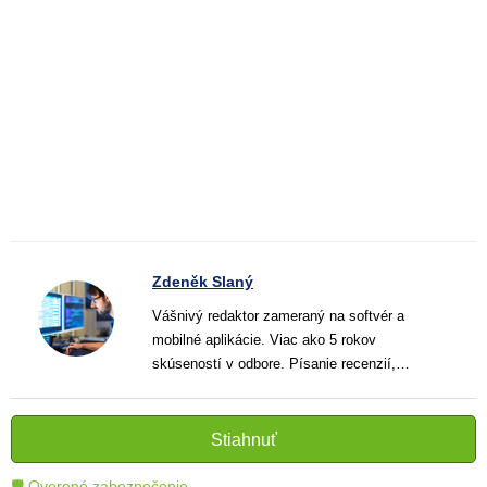
Zdeněk Slaný
Vášnivý redaktor zameraný na softvér a
mobilné aplikácie. Viac ako 5 rokov
skúseností v odbore. Písanie recenzií,
návodov a noviniek. Tvorca jasných a
informatívnych textov, ktoré pomáhajú
čitateľom lepšie porozumieť a využiť moderné
Stiahnuť
technológie.
🛡 Overené zabezpečenie