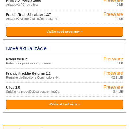
Freeware
Prince of Persia 1990
Arkádová PC retro hra
0 kB
Freeware
Freight Train Simulator 1.37
Arkádový vlakový simulátor zadarmo
0 kB
ďalšie nové programy »
Nové aktualizácie
Freeware
Prehistorik 2
Retro hra - plošinovka z praveku
0 kB
Freeware
Frantic Freddie Returns 1.1
Remake plošinovky z Commodore 64.
42,9 MB
Freeware
Ulica 2.0
Strieľačka precvičujúca postreh hráča.
3,4 MB
ďalšie aktualizácie »