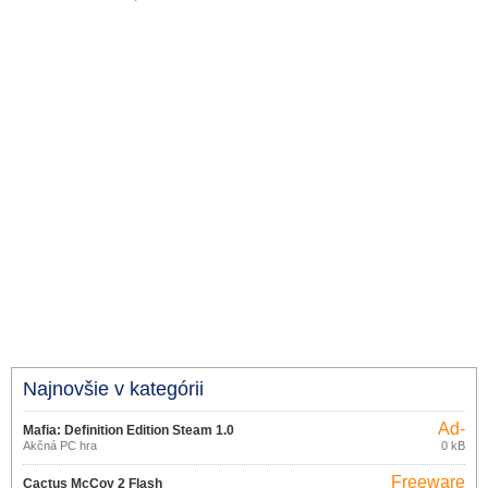
Najnovšie v kategórii
Ad-
Mafia: Definition Edition Steam 1.0
supported
Akčná PC hra
0 kB
Freeware
Cactus McCoy 2 Flash