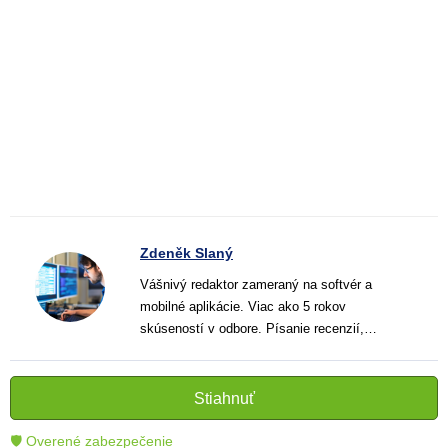
Zdeněk Slaný
Vášnivý redaktor zameraný na softvér a
mobilné aplikácie. Viac ako 5 rokov
skúseností v odbore. Písanie recenzií,
návodov a noviniek. Tvorca jasných a
informatívnych textov, ktoré pomáhajú
čitateľom lepšie porozumieť a využiť moderné
Stiahnuť
technológie.
🛡 Overené zabezpečenie