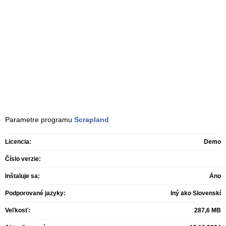
Parametre programu
Scrapland
Licencia:
Demo
Číslo verzie:
Inštaluje sa:
Áno
Podporované jazyky:
Iný ako Slovenskí
Veľkosť:
287,6 MB