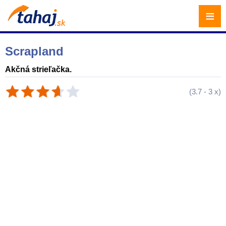
≡
Scrapland
Akčná strieľačka.
(
3.7
-
3
x)