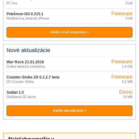
PC hra
0 kB
Freeware
Pokémon GO 0.315.1
Mobilná hra, Android, iPhone
0 kB
ďalšie nové programy »
Nové aktualizácie
Freeware
War Rock 21.01.2016
Online taktická strieľačka.
1,4 GB
Freeware
Counter-Strike 2D 0.1.2.7 beta
2D Counter-Strike.
6,2 MB
Demo
Soldat 1.5
Obľúbená 2D akcie.
14 MB
ďalšie aktualizácie »