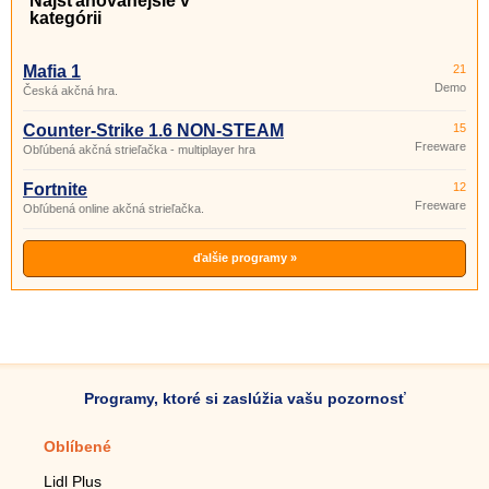
Najsťahovanejšie v
kategórii
Mafia 1
21
Demo
Česká akčná hra.
Counter-Strike 1.6 NON-STEAM
15
Freeware
Obľúbená akčná strieľačka - multiplayer hra
Fortnite
12
Freeware
Obľúbená online akčná strieľačka.
ďalšie programy »
Programy, ktoré si zaslúžia vašu pozornosť
Oblíbené
Mobilné aplikácie
Lidl Plus
Krokomer do mobilu