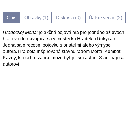
Opis
Obrázky (
1
)
Diskusia (
0
)
Ďalšie verzie (2)
Hradeckej Mortal
je akčná bojová hra pre jedného až dvoch
hráčov odohrávajúca sa v mestečku Hrádek u Rokycan.
Jedná sa o recesní bojovku s priateľmi alebo výmysel
autora. Hra bola inšpirovaná slávnu radom Mortal Kombat.
Každý, kto si hru zahrá, môže byť jej súčasťou. Stačí napísať
autorovi.