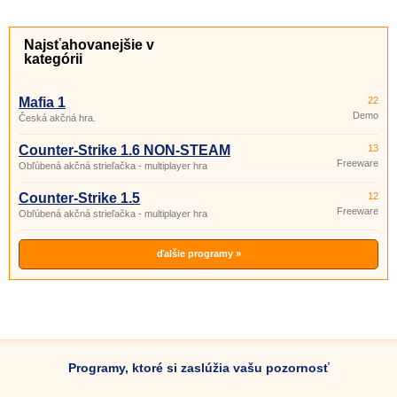
Najsťahovanejšie v
kategórii
Mafia 1
22
Demo
Česká akčná hra.
Counter-Strike 1.6 NON-STEAM
13
Freeware
Obľúbená akčná strieľačka - multiplayer hra
Counter-Strike 1.5
12
Freeware
Obľúbená akčná strieľačka - multiplayer hra
ďalšie programy »
Programy, ktoré si zaslúžia vašu pozornosť