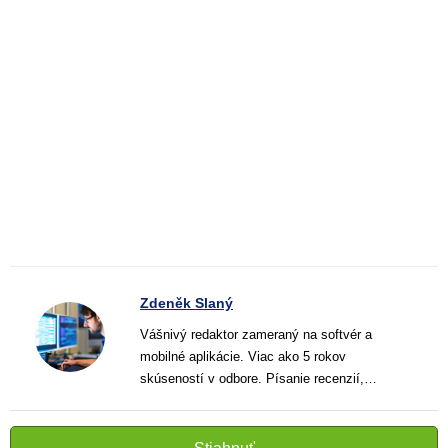
Zdeněk Slaný
Vášnivý redaktor zameraný na softvér a
mobilné aplikácie. Viac ako 5 rokov
skúseností v odbore. Písanie recenzií,
návodov a noviniek. Tvorca jasných a
informatívnych textov, ktoré pomáhajú
čitateľom lepšie porozumieť a využiť moderné