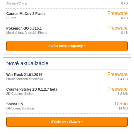
supported
Akčná PC hra
0 kB
Freeware
Cactus McCoy 2 Flash
PC hra
0 kB
Freeware
Pokémon GO 0.315.1
Mobilná hra, Android, iPhone
0 kB
ďalšie nové programy »
Nové aktualizácie
Freeware
War Rock 21.01.2016
Online taktická strieľačka.
1,4 GB
Freeware
Counter-Strike 2D 0.1.2.7 beta
2D Counter-Strike.
6,2 MB
Demo
Soldat 1.5
Obľúbená 2D akcie.
14 MB
ďalšie aktualizácie »