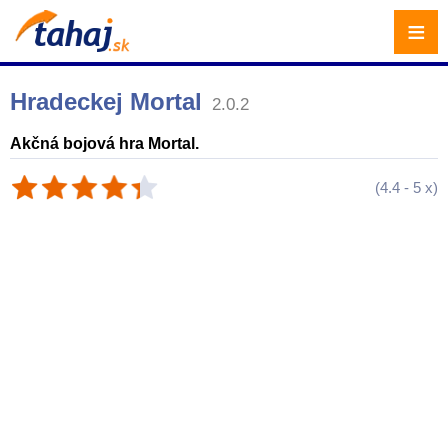
≡
Hradeckej Mortal
2.0.2
Akčná bojová hra Mortal.
(
4.4
-
5
x)