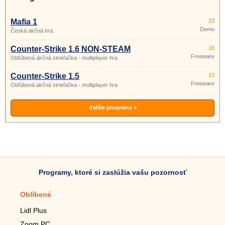
Mafia 1
23
Demo
Česká akčná hra.
Counter-Strike 1.6 NON-STEAM
16
Freeware
Obľúbená akčná strieľačka - multiplayer hra
Counter-Strike 1.5
13
Freeware
Obľúbená akčná strieľačka - multiplayer hra
ďalšie programy »
Programy, ktoré si zaslúžia vašu pozornosť
Oblíbené
Mobilné aplikácie
Lidl Plus
Krokomer do mobilu
Zoom PC
Lupa do mobilu