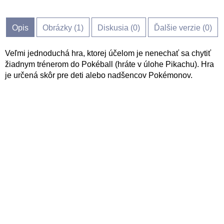
Opis
Obrázky (
1
)
Diskusia (
0
)
Ďalšie verzie (0)
Veľmi jednoduchá hra, ktorej účelom je nenechať sa chytiť
žiadnym trénerom do Pokéball (hráte v úlohe Pikachu). Hra
je určená skôr pre deti alebo nadšencov Pokémonov.