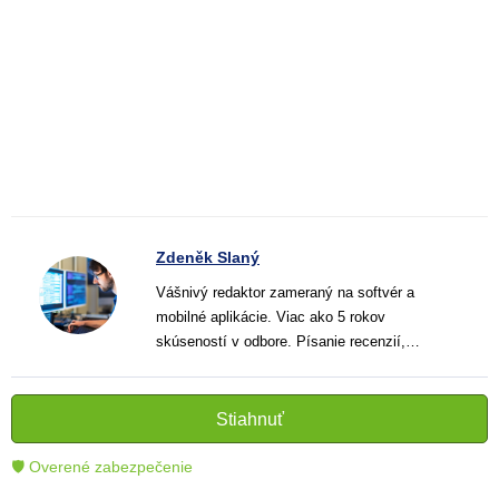
Zdeněk Slaný
Vášnivý redaktor zameraný na softvér a
mobilné aplikácie. Viac ako 5 rokov
skúseností v odbore. Písanie recenzií,
návodov a noviniek. Tvorca jasných a
informatívnych textov, ktoré pomáhajú
čitateľom lepšie porozumieť a využiť moderné
Stiahnuť
technológie.
🛡 Overené zabezpečenie