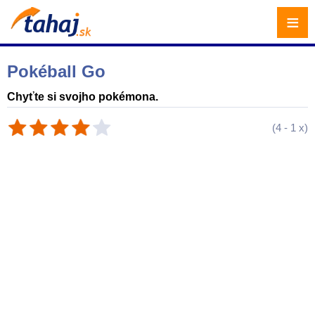
≡
Pokéball Go
Chyťte si svojho pokémona.
(
4
-
1
x)