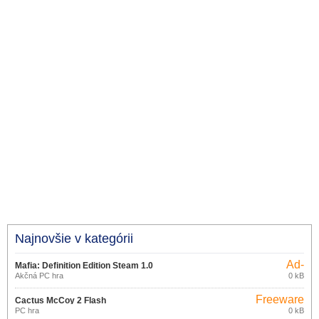
Najnovšie v kategórii
Ad-
Mafia: Definition Edition Steam 1.0
supported
Akčná PC hra
0 kB
Freeware
Cactus McCoy 2 Flash
PC hra
0 kB