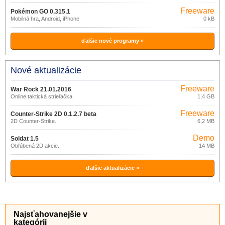
Freeware
Pokémon GO 0.315.1
Mobilná hra, Android, iPhone
0 kB
ďalšie nové programy »
Nové aktualizácie
Freeware
War Rock 21.01.2016
Online taktická strieľačka.
1,4 GB
Freeware
Counter-Strike 2D 0.1.2.7 beta
2D Counter-Strike.
6,2 MB
Demo
Soldat 1.5
Obľúbená 2D akcie.
14 MB
ďalšie aktualizácie »
Najsťahovanejšie v
kategórii