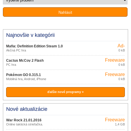
Najnovšie v kategórii
Ad-
Mafia: Definition Edition Steam 1.0
supported
Akčná PC hra
0 kB
Freeware
Cactus McCoy 2 Flash
PC hra
0 kB
Freeware
Pokémon GO 0.315.1
Mobilná hra, Android, iPhone
0 kB
ďalšie nové programy »
Nové aktualizácie
Freeware
War Rock 21.01.2016
Online taktická strieľačka.
1,4 GB