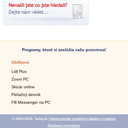
Programy, ktoré si zaslúžia vašu pozornosť
Oblíbené
Mobilné aplikácie
Lidl Plus
Krokomer do mobilu
Zoom PC
Lupa do mobilu
Skicár online
Diaľkový TV ovládač
Peňažný denník
Živé tapety do mobilu
FB Messenger na PC
Mariáš do mobilu
© 2003-2026, Tahaj.sk
|
Spracovanie osobných údajov a cookies
Reklama a kontakty