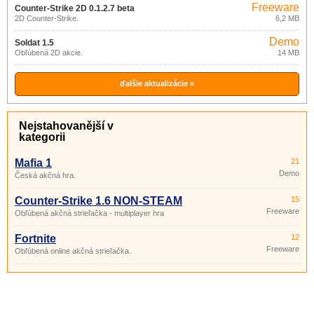
Freeware
Counter-Strike 2D 0.1.2.7 beta
2D Counter-Strike.
6,2 MB
Demo
Soldat 1.5
Obľúbená 2D akcie.
14 MB
ďalšie aktualizácie »
Nejstahovanější v
kategorii
Mafia 1
21
Demo
Česká akčná hra.
Counter-Strike 1.6 NON-STEAM
15
Freeware
Obľúbená akčná strieľačka - multiplayer hra
Fortnite
12
Freeware
Obľúbená online akčná strieľačka.