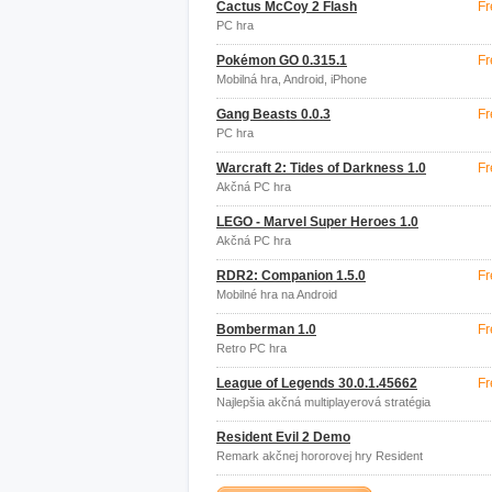
Cactus McCoy 2 Flash
Fr
PC hra
Pokémon GO 0.315.1
Fr
Mobilná hra, Android, iPhone
Gang Beasts 0.0.3
Fr
PC hra
Warcraft 2: Tides of Darkness 1.0
Fr
Akčná PC hra
LEGO - Marvel Super Heroes 1.0
Akčná PC hra
RDR2: Companion 1.5.0
Fr
Mobilné hra na Android
Bomberman 1.0
Fr
Retro PC hra
League of Legends 30.0.1.45662
Fr
Najlepšia akčná multiplayerová stratégia
Resident Evil 2 Demo
Remark akčnej hororovej hry Resident
Evil