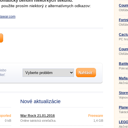
tomaticky behom niekoľkých sekúnd.
použite prosím niektorý z alternatívnych odkazov:
Coun
Obľúbe
multip
.alawar.com
Fortn
Obľúbe
Cactu
PC hr
Count
Obľúbe
multip
Battle
Pokrač
lebo
strieľa
ieť.
Mafia
1.0
Akčná
Storm
Vojnov
Nové aktualizácie
Plane
Taktic
pported
War Rock 21.01.2016
Freeware
0 kB
Online taktická strieľačka.
1,4 GB
LEGO
Akčné 