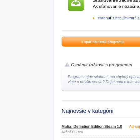
Sťahovanie začne au
Ak sťahovanie nezačne, 
stiahnuť z http://mirror5
» späť na detail programu
Oznámiť ťažkosti s programom
Program nejde stiahnuť, má chybný opis a
viete o novšiu verziu? Dajte nám o tom ved
Najnovšie v kategórii
Mafia: Definition Edition Steam 1.0
Ad-su
Akčná PC hra