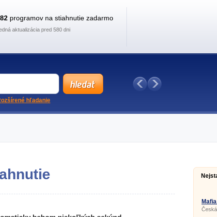
882
programov na stiahnutie zadarmo
edná aktualizácia pred 580 dni
ozšírené hľadanie
iahnutie
Nejst
Mafia
Česká