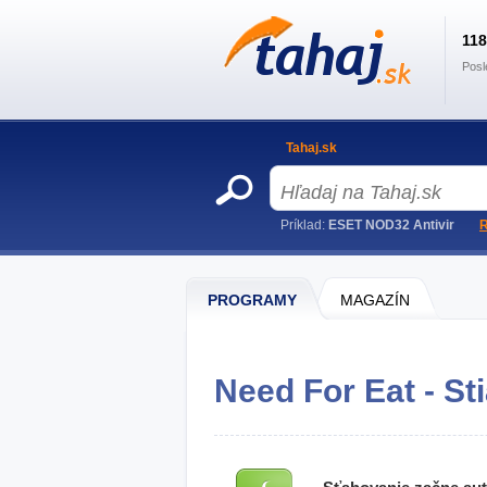
11
Posl
Tahaj.sk
Príklad:
ESET NOD32 Antivir
R
PROGRAMY
MAGAZÍN
Need For Eat - St