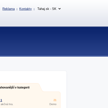
Reklama
Kontakty
|
|
ahovanější v kategorii
 1
21
 akčná hra.
Demo