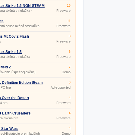
ter-Strike 1.6 NON-STEAM
16
ná akčná strieľačka -
Freeware
layer hra
ite
11
ná online akčná strieľačka.
Freeware
s McCoy 2 Flash
8
a
Freeware
er-Strike 1.5
8
ná akčná strieľačka -
Freeware
layer hra
field 2
7
ovanie úspešnej akčnej
Demo
čky.
: Definition Edition Steam
6
 PC hra
Ad-supported
 Over the Desert
4
á hra.
Freeware
t Earth Crusaders
4
ká akčná hra.
Freeware
 Star Wars
4
sci-fi stategie pre mladších
Demo