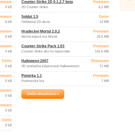
eeware
Counter-Strike 2D 0.1.2.7 beta
Freeware
hráčov
0 kB
2D Counter-Strike.
6,2 MB
eeware
Soldat 1.5
Demo
0 kB
Obľúbená 2D akcie.
14 MB
eeware
Hradeckej Mortal 2.0.2
Freeware
0 kB
Akčná bojová hra Mortal.
26,5 MB
eeware
Counter-Strike Pack 1.03
Freeware
0 kB
Counter-Strike ako ho nepoznáte.
141,6 MB
Demo
Halloween 2007
Shareware
0 kB
3D strieľačka inšpirovaná Halloweenom.
71 MB
eeware
Ponorka 1.1
Freeware
0 kB
Podmorská hra.
7 MB
eeware
ďalšie aktualizácie »
0 kB
eeware
0 kB
Demo
0 kB