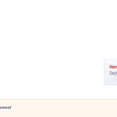
zornosť