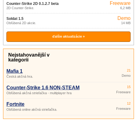
Freeware
Counter-Strike 2D 0.1.2.7 beta
2D Counter-Strike.
6,2 MB
Demo
Soldat 1.5
Obľúbená 2D akcie.
14 MB
ďalšie aktualizácie »
Nejstahovanější v
kategorii
Mafia 1
21
Demo
Česká akčná hra.
Counter-Strike 1.6 NON-STEAM
15
Freeware
Obľúbená akčná strieľačka - multiplayer hra
Fortnite
12
Freeware
Obľúbená online akčná strieľačka.