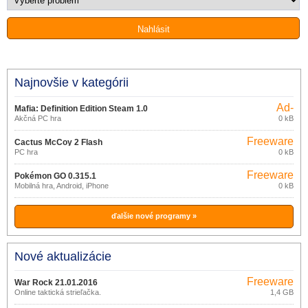
Najnovšie v kategórii
Ad-
Mafia: Definition Edition Steam 1.0
supported
Akčná PC hra
0 kB
Freeware
Cactus McCoy 2 Flash
PC hra
0 kB
Freeware
Pokémon GO 0.315.1
Mobilná hra, Android, iPhone
0 kB
ďalšie nové programy »
Nové aktualizácie
Freeware
War Rock 21.01.2016
Online taktická strieľačka.
1,4 GB