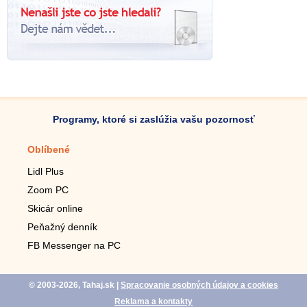
Programy, ktoré si zaslúžia vašu pozornosť
Oblíbené
Mobilné aplikácie
Lidl Plus
Krokomer do mobilu
Zoom PC
Lupa do mobilu
Skicár online
Diaľkový TV ovládač
Peňažný denník
Živé tapety do mobilu
FB Messenger na PC
Mariáš do mobilu
© 2003-2026, Tahaj.sk
|
Spracovanie osobných údajov a cookies
Reklama a kontakty