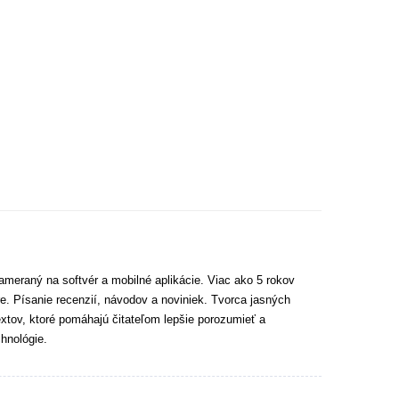
ameraný na softvér a mobilné aplikácie. Viac ako 5 rokov
e. Písanie recenzií, návodov a noviniek. Tvorca jasných
extov, ktoré pomáhajú čitateľom lepšie porozumieť a
hnológie.