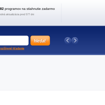
882
programov na stiahnutie zadarmo
edná aktualizácia pred 577 dni
ozšírené hľadanie