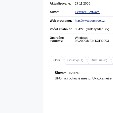
Aktualizované:
27.11.2005
Autor:
Gemtree Software
Web programu:
http://www.gemtree.cz
Počet stiahnutí:
3342x (tento týždeň: 2x)
Operačné
Windows
systémy:
98/2000/ME/NT/XP/2003
Opis
Obrázky (
1
)
Diskusia (
0
)
Slovami autora:
UFO ničí pokojné mesto. Ukážka riešen