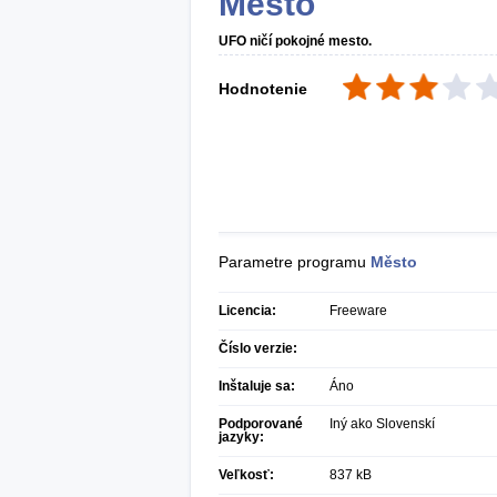
Město
UFO ničí pokojné mesto.
Hodnotenie
Parametre programu
Město
Licencia:
Freeware
Číslo verzie:
Inštaluje sa:
Áno
Podporované
Iný ako Slovenskí
jazyky:
Veľkosť:
837 kB