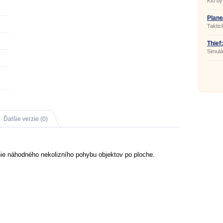
Kto by
Plane
Taktic
Thief
Simulá
Ďalšie verzie (0)
ie náhodného nekolizního pohybu objektov po ploche.