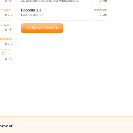
0 kB
3D strieľačka inšpirovaná Halloweenom.
71 MB
eeware
Ponorka 1.1
Freeware
0 kB
Podmorská hra.
7 MB
eeware
ďalšie aktualizácie »
0 kB
eeware
0 kB
Demo
0 kB
zornosť