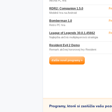
Akčná PC hra
RDR2: Companion 1.5.0
Fr
Mobilné hra na Android
Bomberman 1.0
Fr
Retro PC hra
League of Legends 30.0.1.45662
Fr
Najlepšia akčná multiplayerová stratégia
Resident Evil 2 Demo
Remark akčnej hororovej hry Resident
Evil
ďalšie nové programy »
Programy, ktoré si zaslúžia vašu po