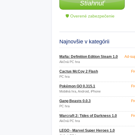
Stiahnuť
🛡 Overené zabezpečenie
Najnovšie v kategórii
Mafia: Definition Edition Steam 1.0
Ad-su
Akčná PC hra
Cactus McCoy 2 Flash
Fr
PC hra
Pokémon GO 0.315.1
Fr
Mobilná hra, Android, iPhone
Gang Beasts 0.0.3
Fr
PC hra
Warcraft 2: Tides of Darkness 1.0
Fr
Akčná PC hra
LEGO - Marvel Super Heroes 1.0