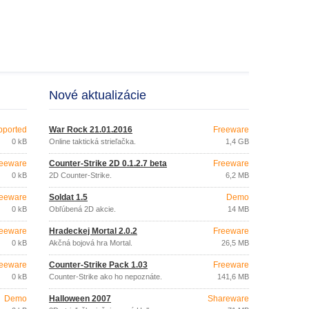
Nové aktualizácie
pported
War Rock 21.01.2016
Freeware
0 kB
Online taktická strieľačka.
1,4 GB
eeware
Counter-Strike 2D 0.1.2.7 beta
Freeware
0 kB
2D Counter-Strike.
6,2 MB
eeware
Soldat 1.5
Demo
0 kB
Obľúbená 2D akcie.
14 MB
eeware
Hradeckej Mortal 2.0.2
Freeware
0 kB
Akčná bojová hra Mortal.
26,5 MB
eeware
Counter-Strike Pack 1.03
Freeware
0 kB
Counter-Strike ako ho nepoznáte.
141,6 MB
Demo
Halloween 2007
Shareware