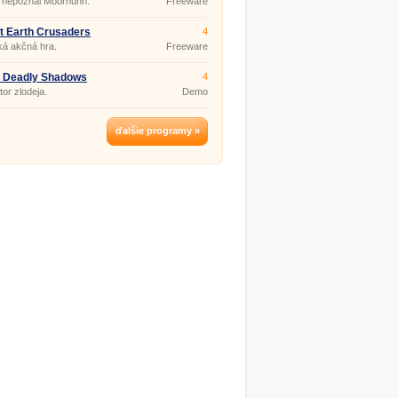
 nepoznal Moorhuhn.
Freeware
t Earth Crusaders
4
ká akčná hra.
Freeware
: Deadly Shadows
4
tor zlodeja.
Demo
ďalšie programy »