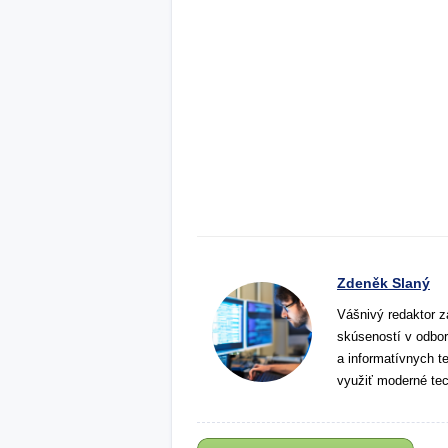
Zdeněk Slaný
Vášnivý redaktor z
skúseností v odbor
a informatívnych t
využiť moderné tec