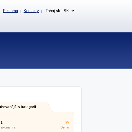
Reklama
Kontakty
|
|
ahovanější v kategorii
 1
25
 akčná hra.
Demo