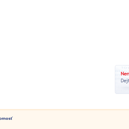
zornosť