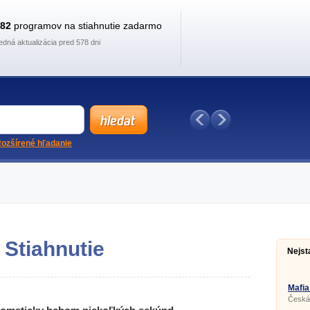
882
programov na stiahnutie zadarmo
edná aktualizácia pred 578 dni
ozšírené hľadanie
 Stiahnutie
Nejst
Mafia
Česká