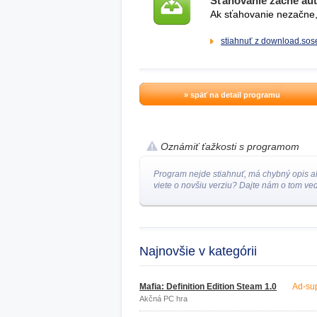
Sťahovanie začne au
Ak sťahovanie nezačne, 
stiahnuť z download.sose
» späť na detail programu
Oznámiť ťažkosti s programom
Program nejde stiahnuť, má chybný opis a
viete o novšiu verziu? Dajte nám o tom ved
Najnovšie v kategórii
Mafia: Definition Edition Steam 1.0
Ad-su
Akčná PC hra