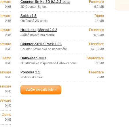
eeware
Counter-Strike 2D 0.1.2.7 beta
Freeware
0 kB
2D Counter-Strike.
6,2 MB
eeware
Soldat 1.5
Demo
0 kB
Obľúbená 2D akcie.
14 MB
eeware
Hradeckej Mortal 2.0.2
Freeware
0 kB
Akčná bojová hra Mortal.
26,5 MB
eeware
Counter-Strike Pack 1.03
Freeware
0 kB
Counter-Strike ako ho nepoznáte.
141,6 MB
Demo
Halloween 2007
Shareware
0 kB
3D strieľačka inšpirovaná Halloweenom.
71 MB
eeware
Ponorka 1.1
Freeware
0 kB
Podmorská hra.
7 MB
eeware
ďalšie aktualizácie »
0 kB
eeware
0 kB
Demo
0 kB