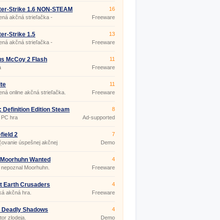
ter-Strike 1.6 NON-STEAM
16
ná akčná strieľačka -
Freeware
layer hra
er-Strike 1.5
13
ná akčná strieľačka -
Freeware
layer hra
s McCoy 2 Flash
11
a
Freeware
ite
11
ná online akčná strieľačka.
Freeware
: Definition Edition Steam
8
 PC hra
Ad-supported
field 2
7
ovanie úspešnej akčnej
Demo
čky.
 Moorhuhn Wanted
4
 nepoznal Moorhuhn.
Freeware
t Earth Crusaders
4
ká akčná hra.
Freeware
: Deadly Shadows
4
tor zlodeja.
Demo