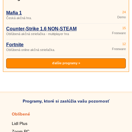
Mafia 1
24
Demo
Česká akčná hra.
Counter-Strike 1.6 NON-STEAM
15
Freeware
Obľúbená akčná strieľačka - multiplayer hra
Fortnite
12
Freeware
Obľúbená online akčná strieľačka.
ďalšie programy »
Programy, ktoré si zaslúžia vašu pozornosť
Oblíbené
Mobilné aplikácie
Lidl Plus
Krokomer do mobilu
Zoom PC
Lupa do mobilu