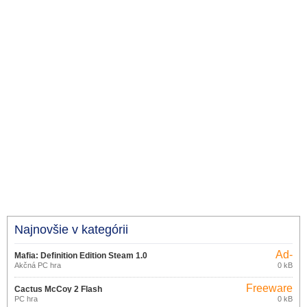
Najnovšie v kategórii
Ad-
Mafia: Definition Edition Steam 1.0
supported
Akčná PC hra
0 kB
Freeware
Cactus McCoy 2 Flash
PC hra
0 kB