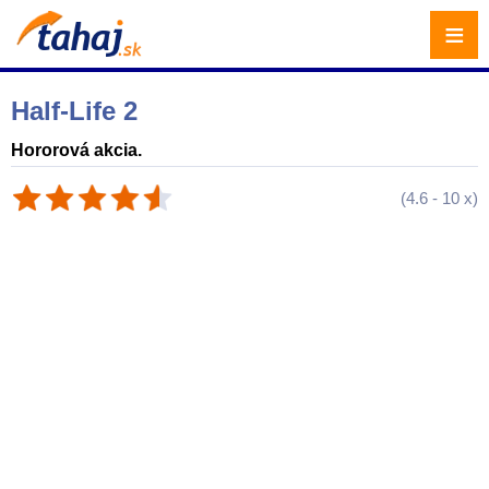
≡
Half-Life 2
Hororová akcia.
(
4.6
-
10
x)