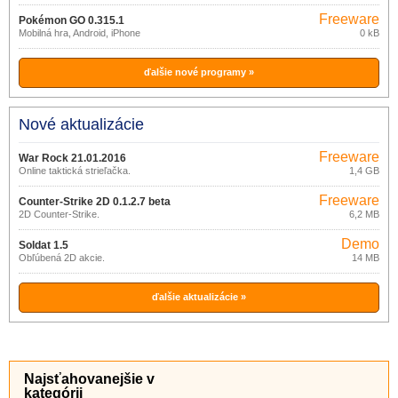
Freeware
Pokémon GO 0.315.1
Mobilná hra, Android, iPhone
0 kB
ďalšie nové programy »
Nové aktualizácie
Freeware
War Rock 21.01.2016
Online taktická strieľačka.
1,4 GB
Freeware
Counter-Strike 2D 0.1.2.7 beta
2D Counter-Strike.
6,2 MB
Demo
Soldat 1.5
Obľúbená 2D akcie.
14 MB
ďalšie aktualizácie »
Najsťahovanejšie v
kategórii