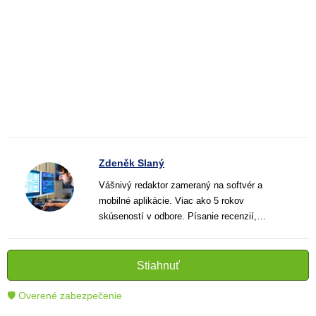
Zdeněk Slaný
Vášnivý redaktor zameraný na softvér a
mobilné aplikácie. Viac ako 5 rokov
skúseností v odbore. Písanie recenzií,
návodov a noviniek. Tvorca jasných a
informatívnych textov, ktoré pomáhajú
čitateľom lepšie porozumieť a využiť moderné
Stiahnuť
technológie.
🛡 Overené zabezpečenie