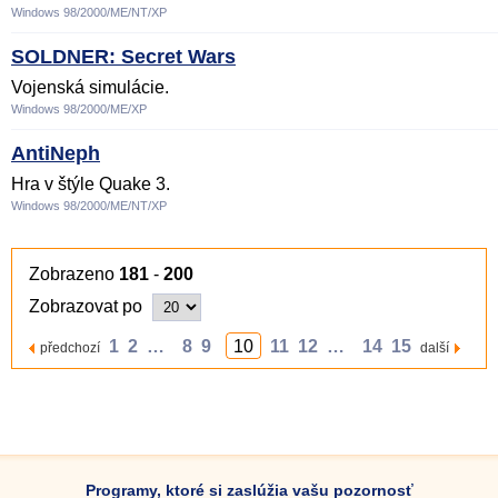
Windows 98/2000/ME/NT/XP
SOLDNER: Secret Wars
Vojenská simulácie.
Windows 98/2000/ME/XP
AntiNeph
Hra v štýle Quake 3.
Windows 98/2000/ME/NT/XP
Zobrazeno
181
-
200
Zobrazovat po
1
2
…
8
9
10
11
12
…
14
15
předchozí
další
Programy, ktoré si zaslúžia vašu pozornosť