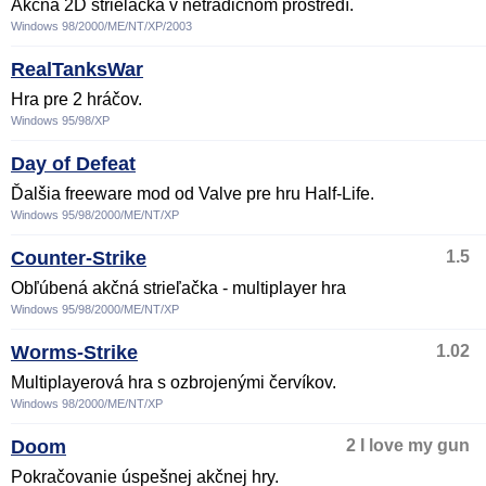
Akčná 2D strielačka v netradičnom prostredí.
Windows 98/2000/ME/NT/XP/2003
RealTanksWar
Hra pre 2 hráčov.
Windows 95/98/XP
Day of Defeat
Ďalšia freeware mod od Valve pre hru Half-Life.
Windows 95/98/2000/ME/NT/XP
Counter-Strike
1.5
Obľúbená akčná strieľačka - multiplayer hra
Windows 95/98/2000/ME/NT/XP
Worms-Strike
1.02
Multiplayerová hra s ozbrojenými červíkov.
Windows 98/2000/ME/NT/XP
Doom
2 I love my gun
Pokračovanie úspešnej akčnej hry.