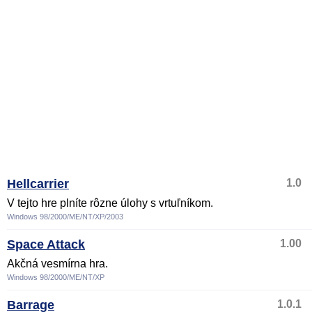
Hellcarrier
1.0
V tejto hre plníte rôzne úlohy s vrtuľníkom.
Windows 98/2000/ME/NT/XP/2003
Space Attack
1.00
Akčná vesmírna hra.
Windows 98/2000/ME/NT/XP
Barrage
1.0.1