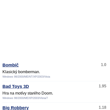
Bombič
1.0
Klasický bomberman.
Windows 98/2000/ME/NT/XP/2003/Vista
Bad Toys 3D
1.95
Hra na motívy starého Doom.
Windows 98/2000/ME/XP/2003/Vista/7
Big Robbery
1.18