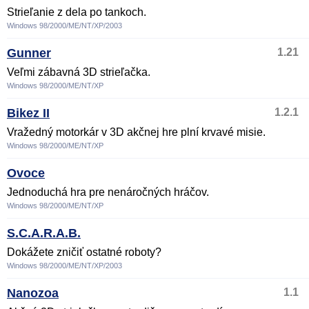
Strieľanie z dela po tankoch.
Windows 98/2000/ME/NT/XP/2003
Gunner
1.21
Veľmi zábavná 3D strieľačka.
Windows 98/2000/ME/NT/XP
Bikez II
1.2.1
Vražedný motorkár v 3D akčnej hre plní krvavé misie.
Windows 98/2000/ME/NT/XP
Ovoce
Jednoduchá hra pre nenáročných hráčov.
Windows 98/2000/ME/NT/XP
S.C.A.R.A.B.
Dokážete zničiť ostatné roboty?
Windows 98/2000/ME/NT/XP/2003
Nanozoa
1.1