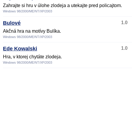
Zahrajte si hru v úlohe zlodeja a utekajte pred policajtom.
Windows 98/2000/ME/NT/XP/2003
Bulové
1.0
Akčná hra na motívy Bulíka.
Windows 98/2000/ME/NT/XP/2003
Ede Kowalski
1.0
Hra, v ktorej chytáte zlodeja.
Windows 98/2000/ME/NT/XP/2003