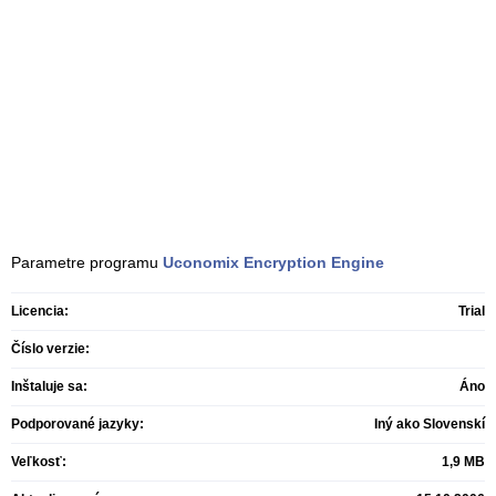
Parametre programu
Uconomix Encryption Engine
Licencia:
Trial
Číslo verzie:
Inštaluje sa:
Áno
Podporované jazyky:
Iný ako Slovenskí
Veľkosť:
1,9 MB