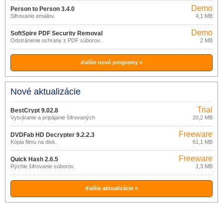
Demo
Person to Person 3.4.0
Šifrovanie emailov.
4,1 MB
Demo
SoftSpire PDF Security Removal
Odstránenie ochrany z PDF súborov.
2 MB
2.0
ďalšie nové programy »
Nové aktualizácie
Trial
BestCrypt 9.02.8
Vytváranie a pripájanie šifrovaných
20,2 MB
virtuálnych diskov.
Freeware
DVDFab HD Decrypter 9.2.2.3
Kópia filmu na disk.
61,1 MB
Freeware
Quick Hash 2.6.5
Rýchle šifrovanie súborov.
1,3 MB
ďalšie aktualizácie »