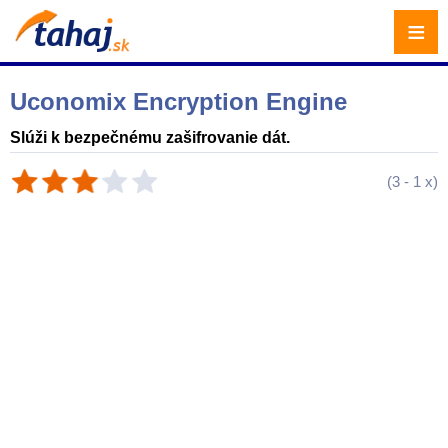
≡
Uconomix Encryption Engine
Slúži k bezpečnému zašifrovanie dát.
(
3
-
1
x)