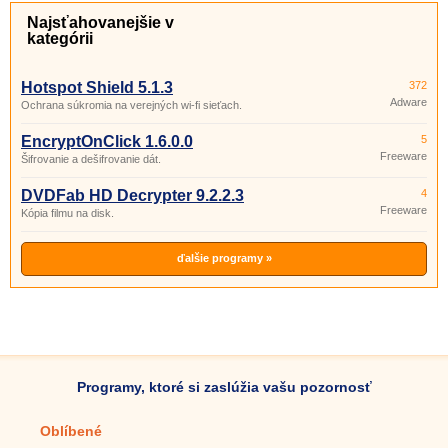
Najsťahovanejšie v
kategórii
Hotspot Shield 5.1.3
372
Adware
Ochrana súkromia na verejných wi-fi sieťach.
EncryptOnClick 1.6.0.0
5
Freeware
Šifrovanie a dešifrovanie dát.
DVDFab HD Decrypter 9.2.2.3
4
Freeware
Kópia filmu na disk.
ďalšie programy »
Programy, ktoré si zaslúžia vašu pozornosť
Oblíbené
Mobilné aplikácie