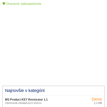
🛡 Overené zabezpečenie
Najnovšie v kategórii
Demo
MS Product KEY Restorator 1.1
Obnovenie inštalačných kľúčov
2,2 MB
Demo
produktov Microsoft.