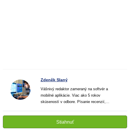
Zdeněk Slaný
Vášnivý redaktor zameraný na softvér a
mobilné aplikácie. Viac ako 5 rokov
skúseností v odbore. Písanie recenzií,
návodov a noviniek. Tvorca jasných a
informatívnych textov, ktoré pomáhajú
čitateľom lepšie porozumieť a využiť moderné
Stiahnuť
technológie.