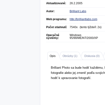
Aktualizované:
26.2.2005
Autor:
Brilliant Labs
Web programu:
http://brilliantlabs.com
Počet stiahnutí:
7540x (tento týždeň: 2x)
Operačné
Windows
systémy:
95/98/ME/NT/2000/XP
Opis
Obrázky (
1
)
Diskusia (
0
)
Brilliant Photo sa bude hodiť každému, k
fotografie alebo jej zmeniť podľa svoji
hodiť k upravovanie fotografií.