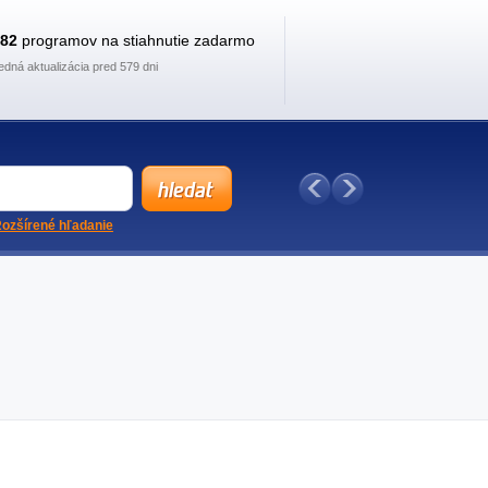
882
programov na stiahnutie zadarmo
edná aktualizácia pred 579 dni
ozšírené hľadanie