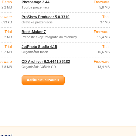
Demo
Photostage 2.44
Freeware
2,2 MB
Tvorba prezentácií.
5,8 MB
eeware
ProShow Producer 5.0.3310
Trial
693 kB
Grafické prezentácie.
37 MB
Trial
Book-Maker 7
Freeware
2 MB
Preneste svoje fotografie do fotoknihy.
95,4 MB
Trial
JetPhoto Studio 4.15
Trial
9,2 MB
Organizátor fotiek.
16,6 MB
eeware
CD Archiver 6.3.4441.36182
Freeware
7,8 MB
Organizácia Vašich CD.
13,4 MB
ďalšie aktualizácie »
zornosť