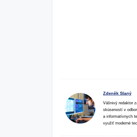
Zdeněk Slaný
Vášnivý redaktor z
skúseností v odbor
a informatívnych t
využiť moderné tec