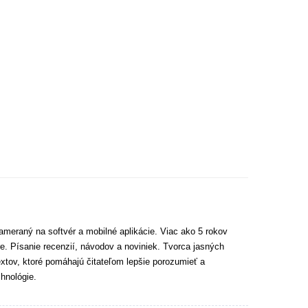
ameraný na softvér a mobilné aplikácie. Viac ako 5 rokov
e. Písanie recenzií, návodov a noviniek. Tvorca jasných
extov, ktoré pomáhajú čitateľom lepšie porozumieť a
hnológie.