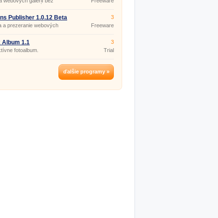
 webových galérií bez
Freeware
y znalosti HTM kódu.
ns Publisher 1.0.12 Beta
3
a a prezeranie webových
Freeware
 Album 1.1
3
ktívne fotoalbum.
Trial
ďalšie programy »