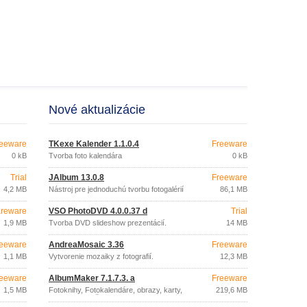
Nové aktualizácie
eeware
TKexe Kalender 1.1.0.4
Freeware
0 kB
Tvorba foto kalendára
0 kB
Trial
JAlbum 13.0.8
Freeware
4,2 MB
Nástroj pre jednoduchú tvorbu fotogalérií
86,1 MB
na webe.
reware
VSO PhotoDVD 4.0.0.37 d
Trial
1,9 MB
Tvorba DVD slideshow prezentácií.
14 MB
eeware
AndreaMosaic 3.36
Freeware
1,1 MB
Vytvorenie mozaiky z fotografií.
12,3 MB
eeware
AlbumMaker 7.1.7.3. a
Freeware
1,5 MB
Fotoknihy, Fotokalendáre, obrazy, karty,
219,6 MB
PEXESO z Vašich fotiek.