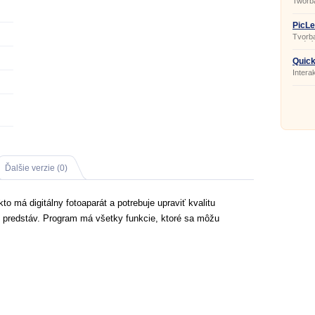
Tworba
potreb
PicLe
Tvorb
galérií.
Quick
Intera
Ďalšie verzie (0)
to má digitálny fotoaparát a potrebuje upraviť kvalitu
ch predstáv. Program má všetky funkcie, ktoré sa môžu