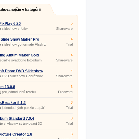
ahovanejšie v kategórii
ixPlay 6.20
5
 slideshow z fotiek.
Shareware
 Slide Show Maker Pro
4
 slideshow vo formáte Flash z
Trial
ch fotografií.
ing Album Maker Gold
4
ediálne svadobné fotoalbum
Shareware
ojekciu.
ft Photo DVD Slideshow
4
a DVD slideshow z obrázkov.
Shareware
m 13.0.8
3
j pre jednoduchú tvorbu
Freeware
lérií na webe.
sBreaker 5.1.2
3
 jednoduchých puzzle za päť
Trial
lbum Standard 7.0.4
3
te si vlastný stránkovací 3D
Trial
lny fotoalbum.
icture Creator 1.8
3