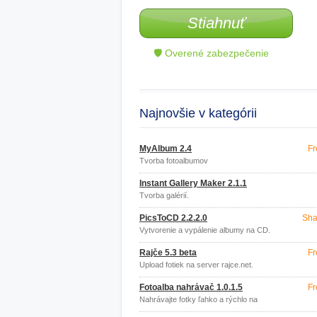
Stiahnuť
🛡 Overené zabezpečenie
Najnovšie v kategórii
MyAlbum 2.4
Fr
Tvorba fotoalbumov
Instant Gallery Maker 2.1.1
Tvorba galérií.
PicsToCD 2.2.2.0
Sha
Vytvorenie a vypálenie albumy na CD.
Rajče 5.3 beta
Fr
Upload fotiek na server rajce.net.
Fotoalba nahrávač 1.0.1.5
Fr
Nahrávajte fotky ľahko a rýchlo na
server Fotoalba.cz.