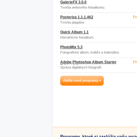
GalerieFX 3.0.0
Tvorba webového fotoalbumu.
Posteriza 1.1.1.462
Fr
Tvorba plagátov.
Quick Album 1.1
Interaktívne fotoalbum.
PhotoMix 5.3
Fotografické album, koláže a kalendára.
Adobe Photoshop Album Starter
Fr
Edition 3.2
Správa digitálnych fotografií.
ďalšie nové programy »
Programy, ktoré si zaslúžia vašu po