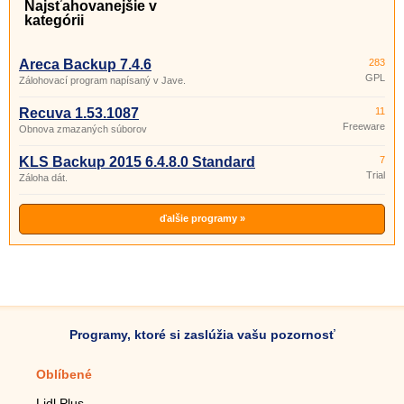
Najsťahovanejšie v
kategórii
Areca Backup 7.4.6
283
GPL
Zálohovací program napísaný v Jave.
Recuva 1.53.1087
11
Freeware
Obnova zmazaných súborov
KLS Backup 2015 6.4.8.0 Standard
7
Trial
Záloha dát.
ďalšie programy »
Programy, ktoré si zaslúžia vašu pozornosť
Oblíbené
Mobilné aplikácie
Lidl Plus
Krokomer do mobilu