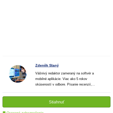
Zdeněk Slaný
Vášnivý redaktor zameraný na softvér a
mobilné aplikácie. Viac ako 5 rokov
skúseností v odbore. Písanie recenzií,
návodov a noviniek. Tvorca jasných a
informatívnych textov, ktoré pomáhajú
čitateľom lepšie porozumieť a využiť moderné
Stiahnuť
technológie.
🛡 Overené zabezpečenie