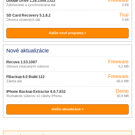
Freeware
Google Drive 1.28.1549.1322
Zálohovanie a synchronizácia dát
0 kB
(aplikácia)
Trial
SD Card Recovery 5.1.8.2
Obnova stratených dát
0 kB
ďalšie nové programy »
Nové aktualizácie
Freeware
Recuva 1.53.1087
Obnova zmazaných súborov
5,2 MB
Freeware
FBackup 6.0 Build 122
Záloha dát.
66,6 MB
Demo
iPhone Backup Extractor 6.0.7.832
Rozbalenie súborov zo zálohy iPhonu.
30,9 MB
ďalšie aktualizácie »