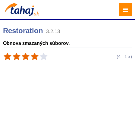
≡
Restoration
3.2.13
Obnova zmazaných súborov.
(
4
-
1
x)