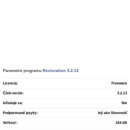
Parametre programu
Restoration
3.2.13
Licencia:
Freeware
Číslo verzie:
3.2.13
Inštaluje sa:
Nie
Podporované jazyky:
Iný ako Slovenskí
Veľkosť:
164 kB