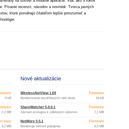
ameraný na softvér a mobilné aplikácie. Viac ako 5 rokov
e. Písanie recenzií, návodov a noviniek. Tvorca jasných
extov, ktoré pomáhajú čitateľom lepšie porozumieť a
hnológie.
Nové aktualizácie
eeware
WirelessNetView 1.69
Freeware
0 kB
Monitorovanie bezdrôtových sietí okolo
54 kB
vás.
eeware
ShareWatcher 5.0.0.1
Freeware
1,2 MB
Záznam prístupov k zdieľaným súborom.
7,1 MB
on ware
NetWorx 5.5.1
Freeware
4,2 MB
Monitoruje sieťové pripojenia.
4,5 MB