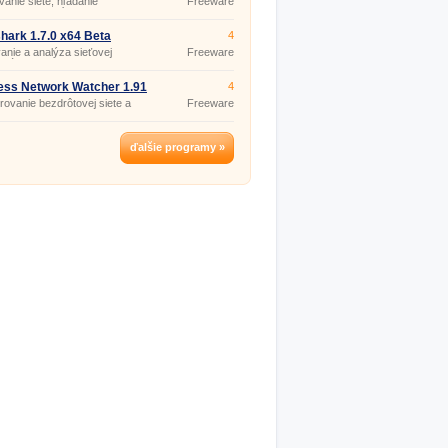
anie siete, hľadanie
Freeware
ych zariadení.
hark 1.7.0 x64 Beta
4
anie a analýza sieťovej
Freeware
kácie.
ess Network Watcher 1.91
4
rovanie bezdrôtovej siete a
Freeware
enia.
ďalšie programy »