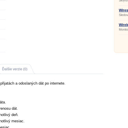
Skenov
aktívn
Wires
Sledov
komuni
Wirel
Monito
zariad
Ďalšie verzie (0)
řijatách a odoslaných dát po internete.
áta.
renosu dát.
notlivý deň.
notlivý mesiac.
esiac.