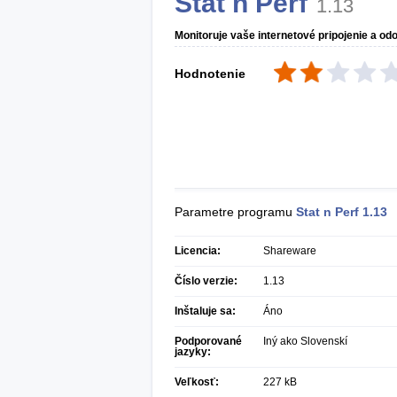
Stat n Perf
1.13
Monitoruje vaše internetové pripojenie a odo
Hodnotenie
Parametre programu
Stat n Perf
1.13
Licencia:
Shareware
Číslo verzie:
1.13
Inštaluje sa:
Áno
Podporované
Iný ako Slovenskí
jazyky:
Veľkosť:
227 kB