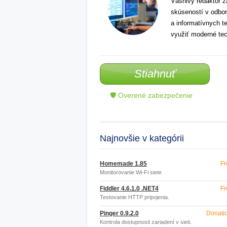
Vášnivý redaktor z
skúseností v odbor
a informatívnych t
využiť moderné tec
Stiahnuť
🛡 Overené zabezpečenie
Najnovšie v kategórii
Homemade 1.85
Fr
Monitorovanie Wi-Fi siete
Fiddler 4.6.1.0 .NET4
Fr
Testovanie HTTP pripojenia.
Pinger 0.9.2.0
Donati
Kontrola dostupnosti zariadení v sieti.