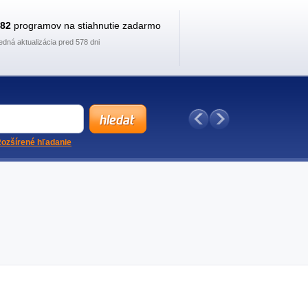
882
programov na stiahnutie zadarmo
edná aktualizácia pred 578 dni
ozšírené hľadanie