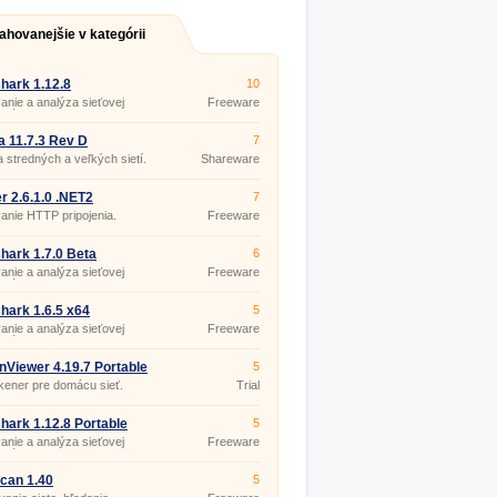
ahovanejšie v kategórii
hark 1.12.8
10
anie a analýza sieťovej
Freeware
kácie.
 11.7.3 Rev D
7
 stredných a veľkých sietí.
Shareware
er 2.6.1.0 .NET2
7
anie HTTP pripojenia.
Freeware
hark 1.7.0 Beta
6
anie a analýza sieťovej
Freeware
kácie.
hark 1.6.5 x64
5
anie a analýza sieťovej
Freeware
kácie.
Viewer 4.19.7 Portable
5
ener pre domácu sieť.
Trial
hark 1.12.8 Portable
5
anie a analýza sieťovej
Freeware
kácie.
can 1.40
5