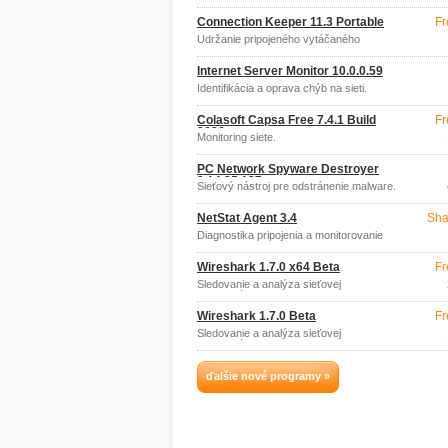
Connection Keeper 11.3 Portable
Fr
Udržanie pripojeného vytáčaného
pripojenia.
Internet Server Monitor 10.0.0.59
Identifikácia a oprava chýb na sieti.
Colasoft Capsa Free 7.4.1 Build
Fr
2626
Monitoring siete.
PC Network Spyware Destroyer
3.14.25.137
Sieťový nástroj pre odstránenie malware.
NetStat Agent 3.4
Sha
Diagnostika pripojenia a monitorovanie
siete.
Wireshark 1.7.0 x64 Beta
Fr
Sledovanie a analýza sieťovej
komunikácie.
Wireshark 1.7.0 Beta
Fr
Sledovanie a analýza sieťovej
komunikácie.
ďalšie nové programy »