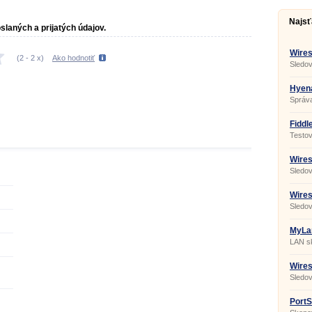
Najsť
slaných a prijatých údajov.
Wires
(
2
-
2
x)
Ako hodnotiť
Sledov
komuni
Hyena
Správa
Fiddl
Testov
Wires
Sledov
komuni
Wires
Sledov
komuni
MyLan
LAN sk
Wires
Sledov
komuni
PortS