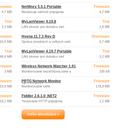
eeware
NetWorx 5.5.1 Portable
Freeware
4,7 MB
Monitoruje sieťové pripojenia.
4,7 MB
Trial
MyLanViewer 4.19.8
Trial
3,3 MB
LAN skener pre domácu sieť.
2,8 MB
eeware
Hyena 11.7.3 Rev D
Shareware
16,5 MB
Správa stredných a veľkých sietí.
9,7 MB
Trial
MyLanViewer 4.19.7 Portable
Trial
48,6 MB
LAN skener pre domácu sieť.
3,2 MB
reware
Wireless Network Watcher 1.91
Freeware
3 MB
Monitorovanie bezdrôtovej siete a
335 kB
zariadenia.
eeware
PRTG Network Monitor
Freeware
15.4.21.5161
23,9 MB
Monitorovanie siete.
178,8 MB
eeware
Fiddler 2.6.1.0 .NET2
Freeware
19,1 MB
Testovanie HTTP pripojenia.
1,2 MB
ďalšie aktualizácie »