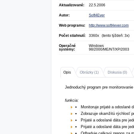
Aktualizované:
22.5.2006
Autor:
Soft4Ever
Web programu:
http://www.soft4ever.com
Počet stiahnutí:
3360x (tento týždeň: 3x)
Operačné
Windows
systémy:
98/2000/ME/NT/XP/2003
Opis
Obrázky (
1
)
Diskusia (
0
)
Jednoduchý program pre monitorovanie p
funkcia:
Monitoruje prijaté a odoslané d
Zobrazuje okamžitú rýchlosť p
Prijaté a odoslané dáta pre jed
Prijaté a odoslané dáta pre jed
Odhaduje celkový prenos za m