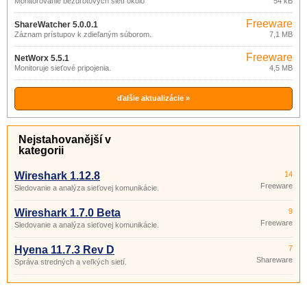
Monitorovanie bezdrôtových sietí okolo
54 kB
vás.
Freeware
ShareWatcher 5.0.0.1
Záznam prístupov k zdieľaným súborom.
7,1 MB
Freeware
NetWorx 5.5.1
Monitoruje sieťové pripojenia.
4,5 MB
ďalšie aktualizácie »
Nejstahovanější v
kategorii
Wireshark 1.12.8
14
Freeware
Sledovanie a analýza sieťovej komunikácie.
Wireshark 1.7.0 Beta
9
Freeware
Sledovanie a analýza sieťovej komunikácie.
Hyena 11.7.3 Rev D
7
Shareware
Správa stredných a veľkých sietí.