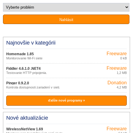
Najnovšie v kategórii
Freeware
Homemade 1.85
Monitorovanie Wi-Fi siete
0 kB
Freeware
Fiddler 4.6.1.0 .NET4
Testovanie HTTP pripojenia.
1,2 MB
Donation
Pinger 0.9.2.0
ware
Kontrola dostupnosti zariadení v sieti.
4,2 MB
ďalšie nové programy »
Nové aktualizácie
Freeware
WirelessNetView 1.69