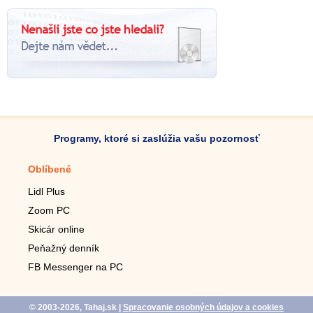
Programy, ktoré si zaslúžia vašu pozornosť
Oblíbené
Mobilné aplikácie
Lidl Plus
Krokomer do mobilu
Zoom PC
Lupa do mobilu
Skicár online
Diaľkový TV ovládač
Peňažný denník
Živé tapety do mobilu
FB Messenger na PC
Mariáš do mobilu
© 2003-2026, Tahaj.sk
|
Spracovanie osobných údajov a cookies