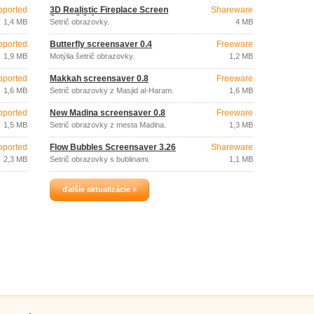
pported
3D Realistic Fireplace Screen
Shareware
Saver 3.9.4
1,4 MB
Šetrič obrazovky.
4 MB
pported
Butterfly screensaver 0.4
Freeware
1,9 MB
Motýlia šetrič obrazovky.
1,2 MB
pported
Makkah screensaver 0.8
Freeware
1,6 MB
Šetrič obrazovky z Masjid al-Haram.
1,6 MB
pported
New Madina screensaver 0.8
Freeware
1,5 MB
Šetrič obrazovky z mesta Madina.
1,3 MB
pported
Flow Bubbles Screensaver 3.26
Shareware
2,3 MB
Šetrič obrazovky s bublinami.
1,1 MB
ďalšie aktualizácie »