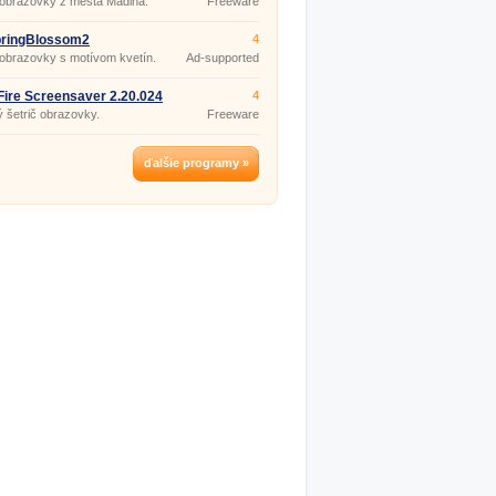
 obrazovky z mesta Madina.
Freeware
pringBlossom2
4
 obrazovky s motívom kvetín.
Ad-supported
Fire Screensaver 2.20.024
4
 šetrič obrazovky.
Freeware
ďalšie programy »