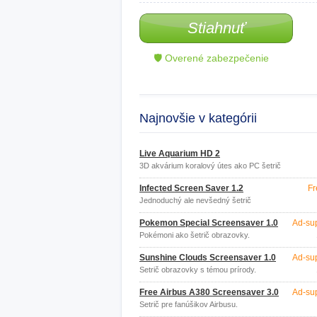
Stiahnuť
🛡 Overené zabezpečenie
Najnovšie v kategórii
Live Aquarium HD 2
3D akvárium koralový útes ako PC šetrič
obrazovky
Infected Screen Saver 1.2
Fr
Jednoduchý ale nevšedný šetrič
obrazovky.
Pokemon Special Screensaver 1.0
Ad-su
Pokémoni ako šetrič obrazovky.
Sunshine Clouds Screensaver 1.0
Ad-su
Šetrič obrazovky s témou prírody.
Free Airbus A380 Screensaver 3.0
Ad-su
Šetrič pre fanúšikov Airbusu.