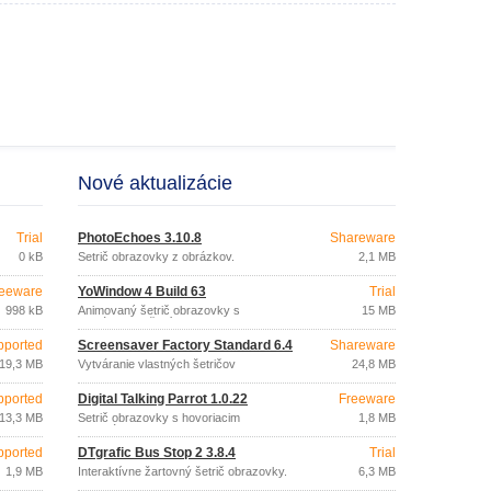
Nové aktualizácie
Trial
PhotoEchoes 3.10.8
Shareware
0 kB
Šetrič obrazovky z obrázkov.
2,1 MB
eeware
YoWindow 4 Build 63
Trial
998 kB
Animovaný šetrič obrazovky s
15 MB
aktuálnym počasím.
pported
Screensaver Factory Standard 6.4
Shareware
19,3 MB
Vytváranie vlastných šetričov
24,8 MB
obrazoviek.
pported
Digital Talking Parrot 1.0.22
Freeware
13,3 MB
Šetrič obrazovky s hovoriacim
1,8 MB
papagájom.
pported
DTgrafic Bus Stop 2 3.8.4
Trial
1,9 MB
Interaktívne žartovný šetrič obrazovky.
6,3 MB