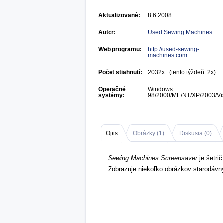
Aktualizované:
8.6.2008
Autor:
Used Sewing Machines
Web programu:
http://used-sewing-
machines.com
Počet stiahnutí:
2032x (tento týždeň: 2x)
Operačné
Windows
systémy:
98/2000/ME/NT/XP/2003/Vi
Opis
Obrázky (
1
)
Diskusia (
0
)
Sewing Machines Screensaver
je šetri
Zobrazuje niekoľko obrázkov starodávny