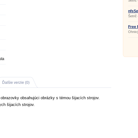
Šetrič
nfsS
Šetrič
Free 
Ohnivý
sta
Ďalšie verzie (0)
č obrazovky obsahujúci obrázky s témou šijacích strojov.
ch šijacích strojov.