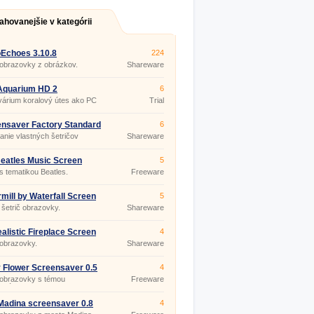
ahovanejšie v kategórii
Echoes 3.10.8
224
 obrazovky z obrázkov.
Shareware
Aquarium HD 2
6
árium koralový útes ako PC
Trial
 obrazovky
nsaver Factory Standard
6
anie vlastných šetričov
Shareware
viek.
eatles Music Screen
5
r
 s tematikou Beatles.
Freeware
mill by Waterfall Screen
5
 r 5.07
šetrič obrazovky.
Shareware
alistic Fireplace Screen
4
 3.9.4
 obrazovky.
Shareware
 Flower Screensaver 0.5
4
 obrazovky s témou
Freeware
kráska.
adina screensaver 0.8
4