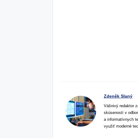
Zdeněk Slaný
Vášnivý redaktor z
skúseností v odbor
a informatívnych t
využiť moderné tec