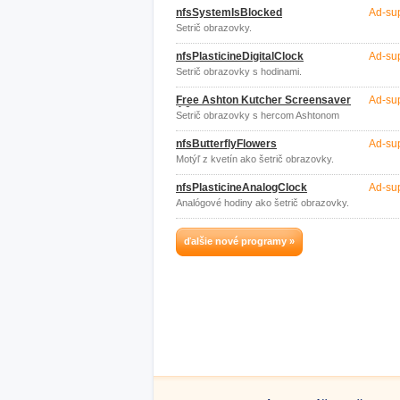
nfsSystemIsBlocked
Ad-su
Šetrič obrazovky.
nfsPlasticineDigitalClock
Ad-su
Šetrič obrazovky s hodinami.
Free Ashton Kutcher Screensaver
Ad-su
4.0
Šetrič obrazovky s hercom Ashtonom
Kutcherom.
nfsButterflyFlowers
Ad-su
Motýľ z kvetín ako šetrič obrazovky.
nfsPlasticineAnalogClock
Ad-su
Analógové hodiny ako šetrič obrazovky.
ďalšie nové programy »