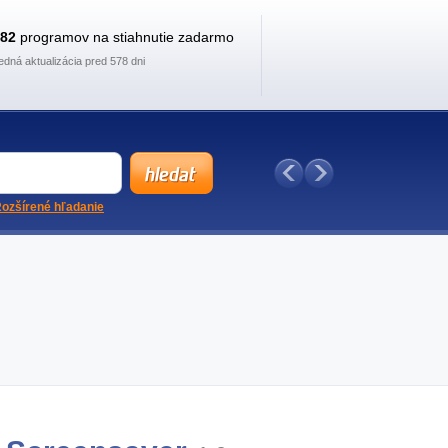
882
programov na stiahnutie zadarmo
edná aktualizácia pred 578 dni
ozšírené hľadanie