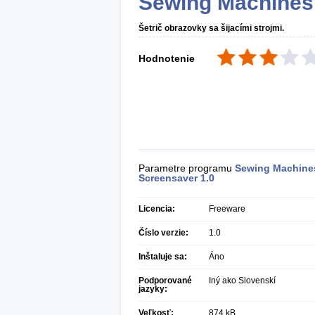
Sewing Machines
Šetrič obrazovky sa šijacími strojmi.
Hodnotenie
Parametre programu
Sewing Machine
Screensaver
1.0
Licencia:
Freeware
Číslo verzie:
1.0
Inštaluje sa:
Áno
Podporované
Iný ako Slovenskí
jazyky:
Veľkosť:
874 kB