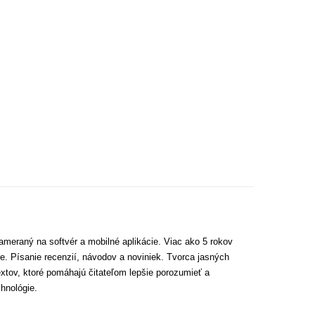
ameraný na softvér a mobilné aplikácie. Viac ako 5 rokov
e. Písanie recenzií, návodov a noviniek. Tvorca jasných
extov, ktoré pomáhajú čitateľom lepšie porozumieť a
hnológie.