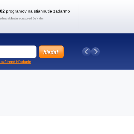
882
programov na stiahnutie zadarmo
edná aktualizácia pred 577 dni
ozšírené hľadanie