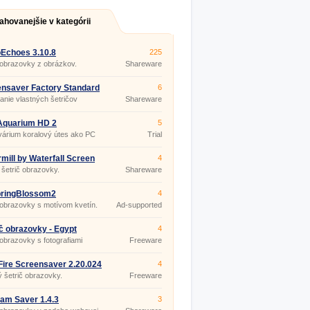
ahovanejšie v kategórii
Echoes 3.10.8
225
 obrazovky z obrázkov.
Shareware
nsaver Factory Standard
6
anie vlastných šetričov
Shareware
viek.
Aquarium HD 2
5
árium koralový útes ako PC
Trial
 obrazovky
mill by Waterfall Screen
4
 r 5.07
šetrič obrazovky.
Shareware
pringBlossom2
4
 obrazovky s motívom kvetín.
Ad-supported
č obrazovky - Egypt
4
 obrazovky s fotografiami
Freeware
.
Fire Screensaver 2.20.024
4
 šetrič obrazovky.
Freeware
am Saver 1.4.3
3