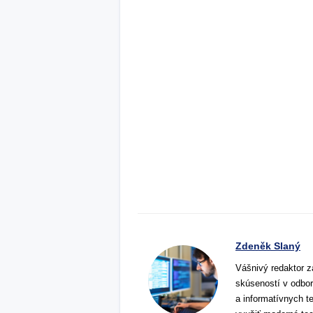
Zdeněk Slaný
Vášnivý redaktor z
skúseností v odbor
a informatívnych t