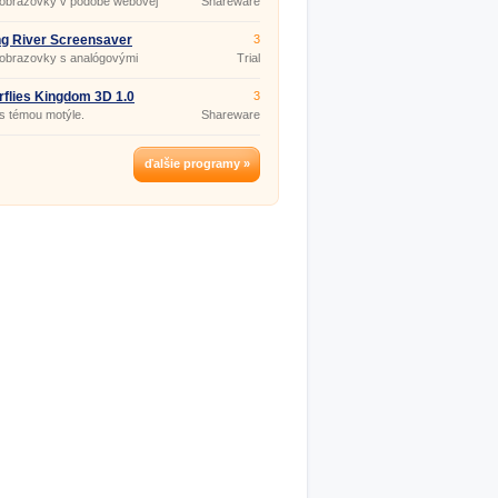
 obrazovky v podobe webovej
Shareware
y.
g River Screensaver
3
 obrazovky s analógovými
Trial
mi.
rflies Kingdom 3D 1.0
3
 s témou motýle.
Shareware
ďalšie programy »