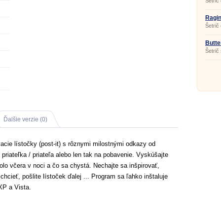
Šetrič
kamer
Ragin
1.1.0
Šetrič
hodina
Butte
Šetrič
Ďalšie verzie (0)
acie lístočky (post-it) s rôznymi milostnými odkazy od
priateľka / priateľa alebo len tak na pobavenie. Vyskúšajte
bolo včera v noci a čo sa chystá. Nechajte sa inšpirovať,
chcieť, pošlite lístoček ďalej ... Program sa ľahko inštaluje
XP a Vista.