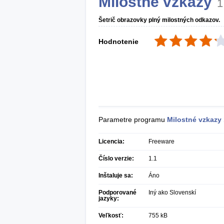
Milostné vzkazy
1
Šetrič obrazovky plný milostných odkazov.
Hodnotenie
Parametre programu
Milostné vzkazy
Licencia:
Freeware
Číslo verzie:
1.1
Inštaluje sa:
Áno
Podporované
Iný ako Slovenskí
jazyky:
Veľkosť:
755 kB