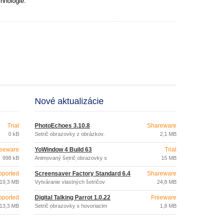
hnológie.
Nové aktualizácie
Trial
PhotoEchoes 3.10.8
Shareware
0 kB
Šetrič obrazovky z obrázkov.
2,1 MB
eeware
YoWindow 4 Build 63
Trial
998 kB
Animovaný šetrič obrazovky s
15 MB
aktuálnym počasím.
pported
Screensaver Factory Standard 6.4
Shareware
19,3 MB
Vytváranie vlastných šetričov
24,8 MB
obrazoviek.
pported
Digital Talking Parrot 1.0.22
Freeware
13,3 MB
Šetrič obrazovky s hovoriacim
1,8 MB
papagájom.