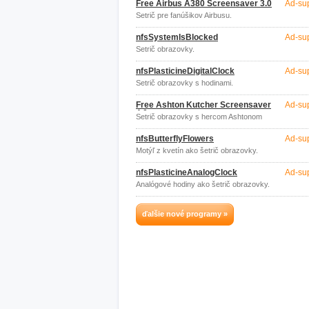
Free Airbus A380 Screensaver 3.0
Ad-su
Šetrič pre fanúšikov Airbusu.
nfsSystemIsBlocked
Ad-su
Šetrič obrazovky.
nfsPlasticineDigitalClock
Ad-su
Šetrič obrazovky s hodinami.
Free Ashton Kutcher Screensaver
Ad-su
4.0
Šetrič obrazovky s hercom Ashtonom
Kutcherom.
nfsButterflyFlowers
Ad-su
Motýľ z kvetín ako šetrič obrazovky.
nfsPlasticineAnalogClock
Ad-su
Analógové hodiny ako šetrič obrazovky.
ďalšie nové programy »