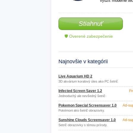
využiť moderné tec
Stiahnuť
🛡 Overené zabezpečenie
Najnovšie v kategórii
Live Aquarium HD 2
3D akvárium koralový útes ako PC šetrič
obrazovky
Infected Screen Saver 1.2
Fr
Jednoduchý ale nevšedný šetrič
obrazovky.
Pokemon Special Screensaver 1.0
Ad-su
Pokémoni ako šetrič obrazovky.
Sunshine Clouds Screensaver 1.0
Ad-su
Šetrič obrazovky s témou prírody.