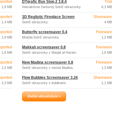
pported
DTgrafic Bus Stop 2 3.8.4
Trial
1,9 MB
Interaktívne žartovný šetrič obrazovky.
6,3 MB
pported
3D Realistic Fireplace Screen
Shareware
Saver 3.9.4
1,4 MB
Šetrič obrazovky.
4 MB
pported
Butterfly screensaver 0.4
Freeware
1,9 MB
Motýlia šetrič obrazovky.
1,2 MB
pported
Makkah screensaver 0.8
Freeware
1,6 MB
Šetrič obrazovky z Masjid al-Haram.
1,6 MB
pported
New Madina screensaver 0.8
Freeware
1,5 MB
Šetrič obrazovky z mesta Madina.
1,3 MB
pported
Flow Bubbles Screensaver 3.26
Shareware
2,3 MB
Šetrič obrazovky s bublinami.
1,1 MB
ďalšie aktualizácie »