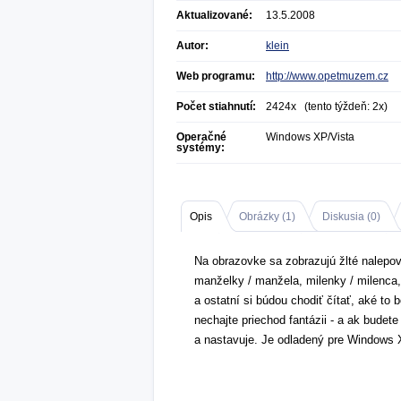
Aktualizované:
13.5.2008
Autor:
klein
Web programu:
http://www.opetmuzem.cz
Počet stiahnutí:
2424x (tento týždeň: 2x)
Operačné
Windows XP/Vista
systémy:
Opis
Obrázky (
1
)
Diskusia (
0
)
Na obrazovke sa zobrazujú žlté nalepov
manželky / manžela, milenky / milenca, 
a ostatní si búdou chodiť čítať, aké to 
nechajte priechod fantázii - a ak budete 
a nastavuje. Je odladený pre Windows 