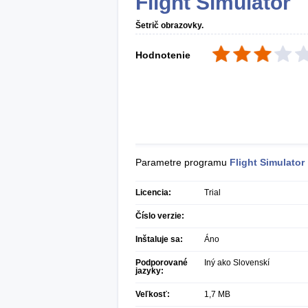
Flight Simulator
Šetrič obrazovky.
Hodnotenie
Parametre programu
Flight Simulator
Licencia:
Trial
Číslo verzie:
Inštaluje sa:
Áno
Podporované
Iný ako Slovenskí
jazyky:
Veľkosť:
1,7 MB