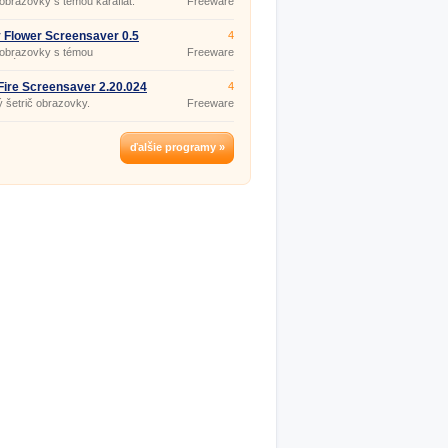
 obrazovky s témou karafiát.
Freeware
 Flower Screensaver 0.5
4
 obrazovky s témou
Freeware
kráska.
Fire Screensaver 2.20.024
4
 šetrič obrazovky.
Freeware
ďalšie programy »