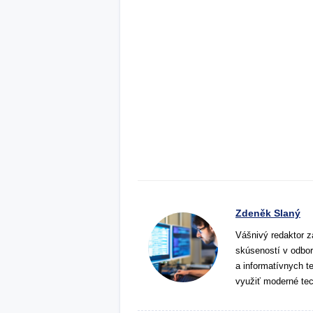
Zdeněk Slaný
Vášnivý redaktor z
skúseností v odbor
a informatívnych t
využiť moderné tec