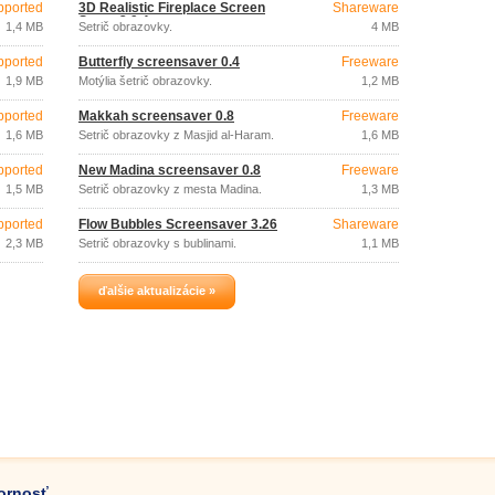
pported
3D Realistic Fireplace Screen
Shareware
Saver 3.9.4
1,4 MB
Šetrič obrazovky.
4 MB
pported
Butterfly screensaver 0.4
Freeware
1,9 MB
Motýlia šetrič obrazovky.
1,2 MB
pported
Makkah screensaver 0.8
Freeware
1,6 MB
Šetrič obrazovky z Masjid al-Haram.
1,6 MB
pported
New Madina screensaver 0.8
Freeware
1,5 MB
Šetrič obrazovky z mesta Madina.
1,3 MB
pported
Flow Bubbles Screensaver 3.26
Shareware
2,3 MB
Šetrič obrazovky s bublinami.
1,1 MB
ďalšie aktualizácie »
zornosť