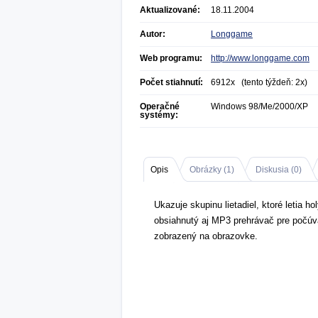
Aktualizované:
18.11.2004
Autor:
Longgame
Web programu:
http://www.longgame.com
Počet stiahnutí:
6912x (tento týždeň: 2x)
Operačné
Windows 98/Me/2000/XP
systémy:
Opis
Obrázky (
1
)
Diskusia (
0
)
Ukazuje skupinu lietadiel, ktoré letia 
obsiahnutý aj MP3 prehrávač pre počúva
zobrazený na obrazovke.