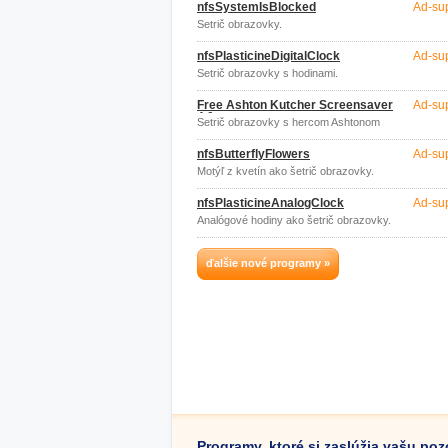
nfsSystemIsBlocked
Ad-su
Šetrič obrazovky.
nfsPlasticineDigitalClock
Ad-su
Šetrič obrazovky s hodinami.
Free Ashton Kutcher Screensaver
Ad-su
4.0
Šetrič obrazovky s hercom Ashtonom
Kutcherom.
nfsButterflyFlowers
Ad-su
Motýľ z kvetín ako šetrič obrazovky.
nfsPlasticineAnalogClock
Ad-su
Analógové hodiny ako šetrič obrazovky.
ďalšie nové programy »
Programy, ktoré si zaslúžia vašu po