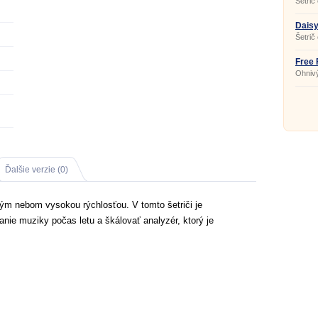
Šetrič
Daisy
Šetrič
sedmo
Free 
Ohnivý
Ďalšie verzie (0)
holým nebom vysokou rýchlosťou. V tomto šetriči je
nie muziky počas letu a škálovať analyzér, ktorý je