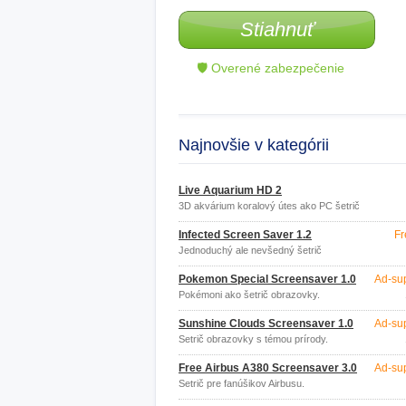
Stiahnuť
🛡 Overené zabezpečenie
Najnovšie v kategórii
Live Aquarium HD 2
3D akvárium koralový útes ako PC šetrič
obrazovky
Infected Screen Saver 1.2
Fr
Jednoduchý ale nevšedný šetrič
obrazovky.
Pokemon Special Screensaver 1.0
Ad-su
Pokémoni ako šetrič obrazovky.
Sunshine Clouds Screensaver 1.0
Ad-su
Šetrič obrazovky s témou prírody.
Free Airbus A380 Screensaver 3.0
Ad-su
Šetrič pre fanúšikov Airbusu.