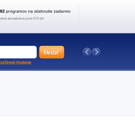
882
programov na stiahnutie zadarmo
edná aktualizácia pred 579 dni
ozšírené hľadanie