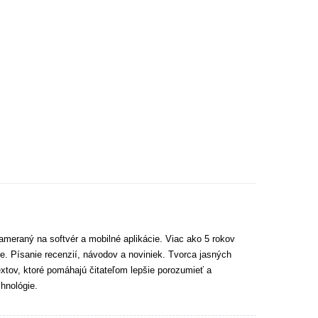
ameraný na softvér a mobilné aplikácie. Viac ako 5 rokov
e. Písanie recenzií, návodov a noviniek. Tvorca jasných
extov, ktoré pomáhajú čitateľom lepšie porozumieť a
hnológie.