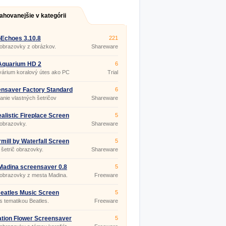
ahovanejšie v kategórii
Echoes 3.10.8
221
 obrazovky z obrázkov.
Shareware
Aquarium HD 2
6
árium koralový útes ako PC
Trial
 obrazovky
nsaver Factory Standard
6
anie vlastných šetričov
Shareware
viek.
alistic Fireplace Screen
5
 3.9.4
 obrazovky.
Shareware
mill by Waterfall Screen
5
 r 5.07
šetrič obrazovky.
Shareware
adina screensaver 0.8
5
 obrazovky z mesta Madina.
Freeware
eatles Music Screen
5
r
 s tematikou Beatles.
Freeware
tion Flower Screensaver
5