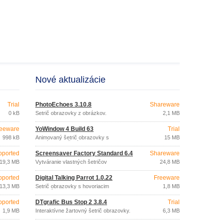
Nové aktualizácie
Trial
PhotoEchoes 3.10.8
Shareware
0 kB
Šetrič obrazovky z obrázkov.
2,1 MB
eeware
YoWindow 4 Build 63
Trial
998 kB
Animovaný šetrič obrazovky s
15 MB
aktuálnym počasím.
pported
Screensaver Factory Standard 6.4
Shareware
19,3 MB
Vytváranie vlastných šetričov
24,8 MB
obrazoviek.
pported
Digital Talking Parrot 1.0.22
Freeware
13,3 MB
Šetrič obrazovky s hovoriacim
1,8 MB
papagájom.
pported
DTgrafic Bus Stop 2 3.8.4
Trial
1,9 MB
Interaktívne žartovný šetrič obrazovky.
6,3 MB