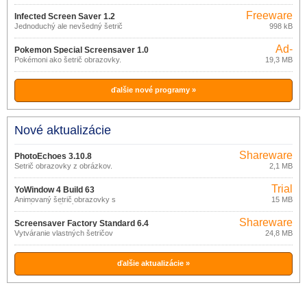
obrazovky
Freeware
Infected Screen Saver 1.2
Jednoduchý ale nevšedný šetrič
998 kB
obrazovky.
Ad-
Pokemon Special Screensaver 1.0
supported
Pokémoni ako šetrič obrazovky.
19,3 MB
ďalšie nové programy »
Nové aktualizácie
Shareware
PhotoEchoes 3.10.8
Šetrič obrazovky z obrázkov.
2,1 MB
Trial
YoWindow 4 Build 63
Animovaný šetrič obrazovky s
15 MB
aktuálnym počasím.
Shareware
Screensaver Factory Standard 6.4
Vytváranie vlastných šetričov
24,8 MB
obrazoviek.
ďalšie aktualizácie »