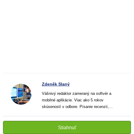
Zdeněk Slaný
Vášnivý redaktor zameraný na softvér a
mobilné aplikácie. Viac ako 5 rokov
skúseností v odbore. Písanie recenzií,
návodov a noviniek. Tvorca jasných a
informatívnych textov, ktoré pomáhajú
čitateľom lepšie porozumieť a využiť moderné
Stiahnuť
technológie.