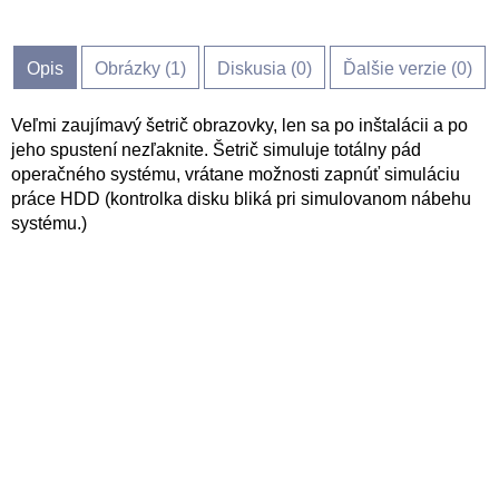
Opis
Obrázky (
1
)
Diskusia (
0
)
Ďalšie verzie (0)
Veľmi zaujímavý šetrič obrazovky, len sa po inštalácii a po
jeho spustení nezľaknite. Šetrič simuluje totálny pád
operačného systému, vrátane možnosti zapnúť simuláciu
práce HDD (kontrolka disku bliká pri simulovanom nábehu
systému.)