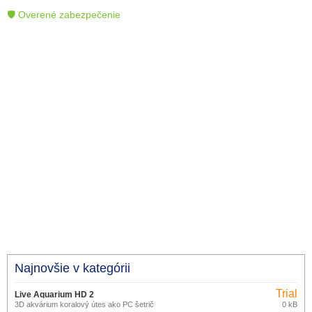
🛡 Overené zabezpečenie
Najnovšie v kategórii
Trial
Live Aquarium HD 2
3D akvárium koralový útes ako PC šetrič
0 kB