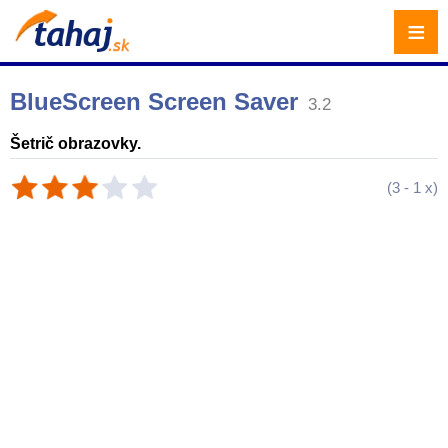
≡
BlueScreen Screen Saver
3.2
Šetrič obrazovky.
(
3
-
1
x)