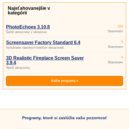
Najsťahovanejšie v
kategórii
PhotoEchoes 3.10.8
220
Shareware
Šetrič obrazovky z obrázkov.
Screensaver Factory Standard 6.4
9
Shareware
Vytváranie vlastných šetričov obrazoviek.
3D Realistic Fireplace Screen Saver
5
3.9.4
Shareware
Šetrič obrazovky.
ďalšie programy »
Programy, ktoré si zaslúžia vašu pozornosť