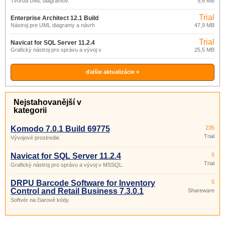
Tvorba UML diagramov.
5,6 MB
Trial
Enterprise Architect 12.1 Build
Nástroj pre UML diagramy a návrh
47,9 MB
1226
databázy.
Trial
Navicat for SQL Server 11.2.4
Grafický nástroj pro správu a vývoj v
25,5 MB
MSSQL.
ďalšie aktualizácie »
Nejstahovanější v
kategorii
Komodo 7.0.1 Build 69775
235
Trial
Vývojové prostredie.
Navicat for SQL Server 11.2.4
5
Trial
Grafický nástroj pro správu a vývoj v MSSQL.
DRPU Barcode Software for Inventory
5
Control and Retail Business 7.3.0.1
Shareware
Softvér na čiarové kódy.