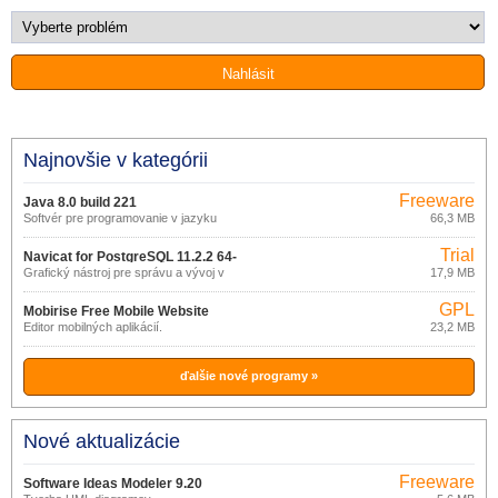
Najnovšie v kategórii
Freeware
Java 8.0 build 221
Softvér pre programovanie v jazyku
66,3 MB
Java
Trial
Navicat for PostgreSQL 11.2.2 64-
Grafický nástroj pre správu a vývoj v
17,9 MB
bit
PostgreSQL.
GPL
Mobirise Free Mobile Website
Editor mobilných aplikácií.
23,2 MB
Builder
ďalšie nové programy »
Nové aktualizácie
Freeware
Software Ideas Modeler 9.20