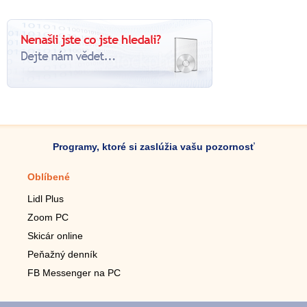
Programy, ktoré si zaslúžia vašu pozornosť
Oblíbené
Mobilné aplikácie
Lidl Plus
Krokomer do mobilu
Zoom PC
Lupa do mobilu
Skicár online
Diaľkový TV ovládač
Peňažný denník
Živé tapety do mobilu
FB Messenger na PC
Mariáš do mobilu