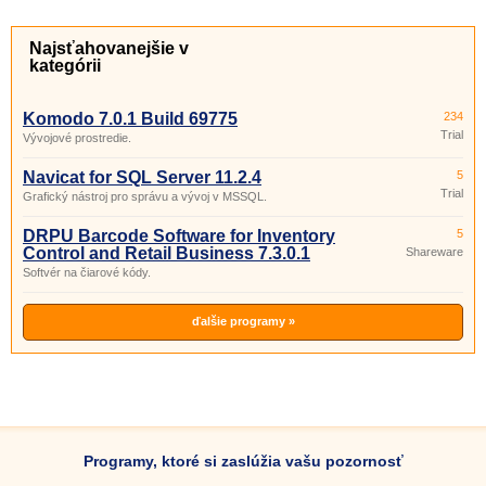
Najsťahovanejšie v
kategórii
Komodo 7.0.1 Build 69775
234
Trial
Vývojové prostredie.
Navicat for SQL Server 11.2.4
5
Trial
Grafický nástroj pro správu a vývoj v MSSQL.
DRPU Barcode Software for Inventory
5
Control and Retail Business 7.3.0.1
Shareware
Softvér na čiarové kódy.
ďalšie programy »
Programy, ktoré si zaslúžia vašu pozornosť