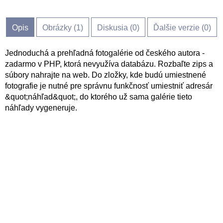
Opis
Obrázky (
1
)
Diskusia (
0
)
Ďalšie verzie (0)
Jednoduchá a prehľadná fotogalérie od českého autora -
zadarmo v PHP, ktorá nevyužíva databázu. Rozbaľte zips a
súbory nahrajte na web. Do zložky, kde budú umiestnené
fotografie je nutné pre správnu funkčnosť umiestniť adresár
&quot;náhľad&quot;, do ktorého už sama galérie tieto
náhľady vygeneruje.