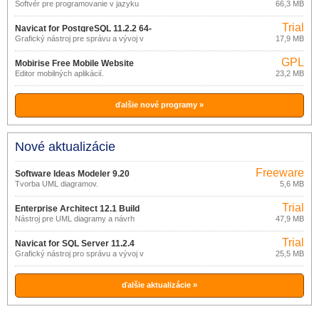
Softvér pre programovanie v jazyku
66,3 MB
Java
Trial
Navicat for PostgreSQL 11.2.2 64-
Grafický nástroj pre správu a vývoj v
17,9 MB
bit
PostgreSQL.
GPL
Mobirise Free Mobile Website
Editor mobilných aplikácií.
23,2 MB
Builder
ďalšie nové programy »
Nové aktualizácie
Freeware
Software Ideas Modeler 9.20
Tvorba UML diagramov.
5,6 MB
Trial
Enterprise Architect 12.1 Build
Nástroj pre UML diagramy a návrh
47,9 MB
1226
databázy.
Trial
Navicat for SQL Server 11.2.4
Grafický nástroj pro správu a vývoj v
25,5 MB
MSSQL.
ďalšie aktualizácie »