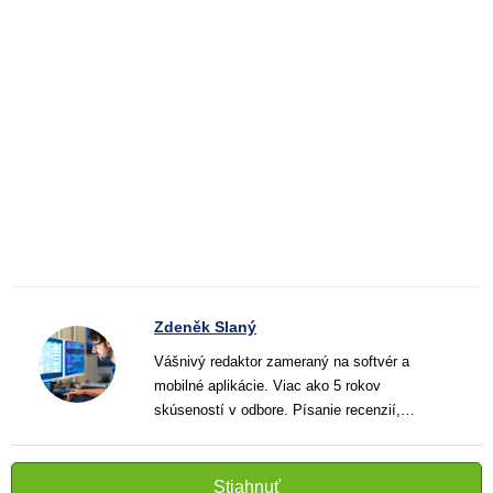
Zdeněk Slaný
Vášnivý redaktor zameraný na softvér a
mobilné aplikácie. Viac ako 5 rokov
skúseností v odbore. Písanie recenzií,
návodov a noviniek. Tvorca jasných a
informatívnych textov, ktoré pomáhajú
čitateľom lepšie porozumieť a využiť moderné
Stiahnuť