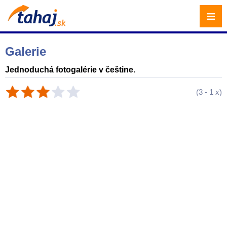
≡
Galerie
Jednoduchá fotogalérie v češtine.
(
3
-
1
x)