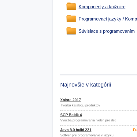
Komponenty a knižnice
Programovací jazyky / Kompi
Súvisiace s programovaním
Najnovšie v kategórii
Xplore 2017
Tvorba katalógu produktov
SGP Baltík 4
Výučba programovania nielen pre deti
Java 8.0 build 221
Fr
Softvér pre programovanie v jazyku