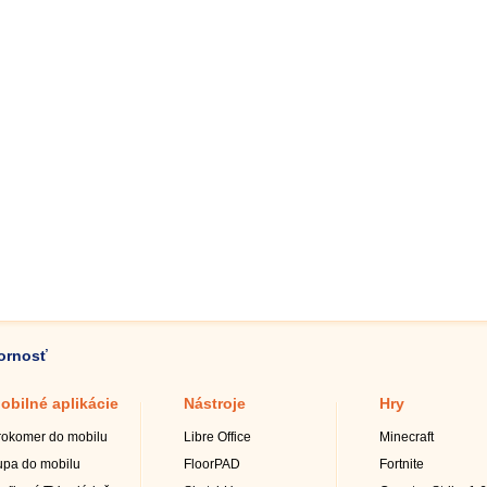
zornosť
obilné aplikácie
Nástroje
Hry
rokomer do mobilu
Libre Office
Minecraft
upa do mobilu
FloorPAD
Fortnite