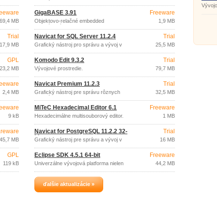
databázy.
Vývojo
eeware
GigaBASE 3.91
Freeware
69,4 MB
Objektovo-relačné embedded
1,9 MB
databázový engine pre C ++.
Trial
Navicat for SQL Server 11.2.4
Trial
17,9 MB
Grafický nástroj pro správu a vývoj v
25,5 MB
MSSQL.
GPL
Komodo Edit 9.3.2
Trial
23,2 MB
Vývojové prostredie.
79,7 MB
eeware
Navicat Premium 11.2.3
Trial
2,4 MB
Grafický nástroj pre správu rôznych
32,5 MB
databáz.
eeware
MiTeC Hexadecimal Editor 6.1
Freeware
9 kB
Hexadecimálne multisouborový editor.
1 MB
reware
Navicat for PostgreSQL 11.2.2 32-
Trial
bit
45,7 MB
Grafický nástroj pre správu a vývoj v
16 MB
PostgreSQL.
GPL
Eclipse SDK 4.5.1 64-bit
Freeware
119 kB
Univerzálne vývojová platforma nielen
44,2 MB
pre Javu.
ďalšie aktualizácie »