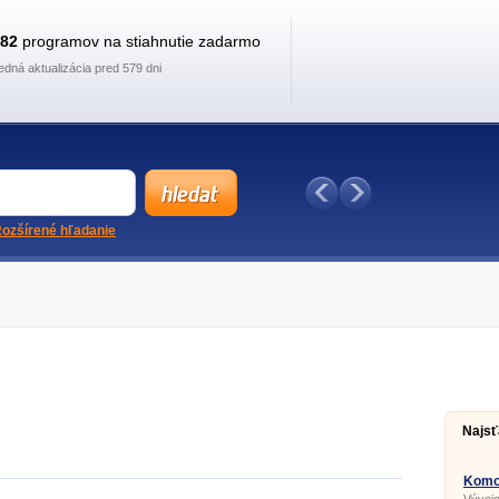
882
programov na stiahnutie zadarmo
edná aktualizácia pred 579 dni
ozšírené hľadanie
Najsť
Komod