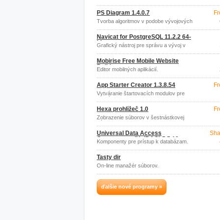
Java
PS Diagram 1.4.0.7
Fr
Tvorba algoritmov v podobe vývojových
diagramov.
Navicat for PostgreSQL 11.2.2 64-
bit
Grafický nástroj pre správu a vývoj v
PostgreSQL.
Mobirise Free Mobile Website
Builder
Editor mobilných aplikácií.
App Starter Creator 1.3.8.54
Fr
Vytváranie štartovacích modulov pre
aplikácie.
Hexa prohlížeč 1.0
Fr
Zobrazenie súborov v šestnástkovej
sústave.
Universal Data Access
Sha
Components (UniDAC) 5.5.12
Komponenty pre prístup k databázam.
Tasty dir
On-line manažér súborov.
ďalšie nové programy »