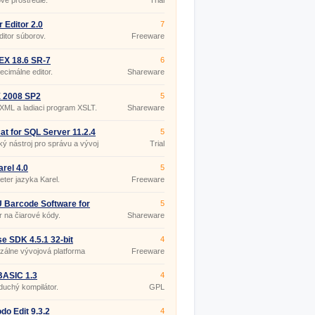
vé prostredie.
Trial
 Editor 2.0
7
itor súborov.
Freeware
EX 18.6 SR-7
6
cimálne editor.
Shareware
X 2008 SP2
5
 XML a ladiaci program XSLT.
Shareware
at for SQL Server 11.2.4
5
ký nástroj pro správu a vývoj
Trial
QL.
rel 4.0
5
reter jazyka Karel.
Freeware
Barcode Software for
5
tory Control and Retail
r na čiarové kódy.
Shareware
ess 7.3.0.1
se SDK 4.5.1 32-bit
4
zálne vývojová platforma
Freeware
 pre Javu.
BASIC 1.3
4
uchý kompilátor.
GPL
o Edit 9.3.2
4