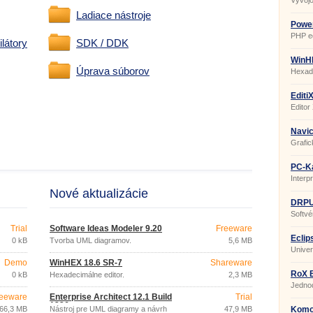
Vývojo
Ladiace nástroje
Power
PHP ed
látory
SDK / DDK
WinH
Úprava súborov
Hexade
Editi
Editor
Navic
Grafic
v MSS
PC-Ka
Interp
Nové aktualizácie
DRPU 
Inven
Softvé
Busin
Trial
Software Ideas Modeler 9.20
Freeware
Eclip
0 kB
Tvorba UML diagramov.
5,6 MB
Univer
nielen
Demo
WinHEX 18.6 SR-7
Shareware
RoX 
0 kB
Hexadecimálne editor.
2,3 MB
Jednod
eeware
Enterprise Architect 12.1 Build
Trial
1226
66,3 MB
Nástroj pre UML diagramy a návrh
47,9 MB
Komod