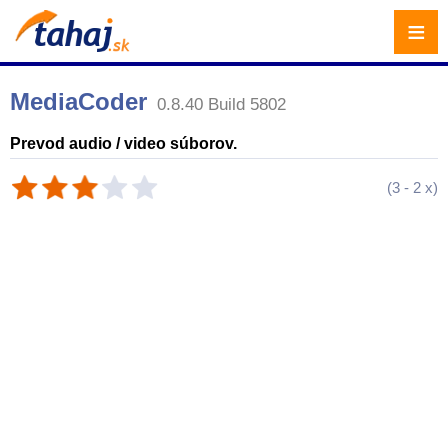
≡
MediaCoder
0.8.40 Build 5802
Prevod audio / video súborov.
(
3
-
2
x)