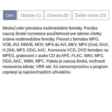
Opis
Obrázky (
1
)
Diskusia (
0
)
Ďalšie verzie (10)
MediaCoder
prevádza multimediálne formáty. Ponúka
naozaj široké rozmedzie použiteľnosti pre takmer všetky
známe multimediálne formáty. Prevod z formátov MPG,
VOB, AVI, RMVB, MOV, MP4 do AVI, MKV, MP4 (Xvid, DivX,
H.264), MP3, OGG, AAC. Konverzia VCD, DVD formátov na
MPEG, grabování z audio CD do APE, FLAC, WAV, MP3,
OGG, AAC, WMA, MPC. Paleta je naozaj široká, možnosti
nastavenia bitrate, VBR atd. Sú samozrejmosťou a program
uspokojí aj najnáročnejších užívateľov.