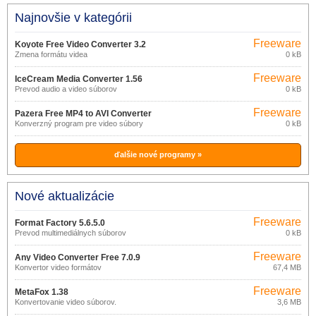
Najnovšie v kategórii
Freeware
Koyote Free Video Converter 3.2
Zmena formátu videa
0 kB
Freeware
IceCream Media Converter 1.56
Prevod audio a video súborov
0 kB
Freeware
Pazera Free MP4 to AVI Converter
Konverzný program pre video súbory
0 kB
1.9
ďalšie nové programy »
Nové aktualizácie
Freeware
Format Factory 5.6.5.0
Prevod multimediálnych súborov
0 kB
Freeware
Any Video Converter Free 7.0.9
Konvertor video formátov
67,4 MB
Freeware
MetaFox 1.38
Konvertovanie video súborov.
3,6 MB