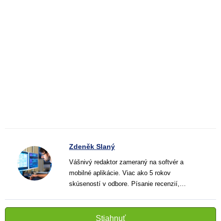
Zdeněk Slaný
Vášnivý redaktor zameraný na softvér a
mobilné aplikácie. Viac ako 5 rokov
skúseností v odbore. Písanie recenzií,
návodov a noviniek. Tvorca jasných a
informatívnych textov, ktoré pomáhajú
čitateľom lepšie porozumieť a využiť moderné
Stiahnuť