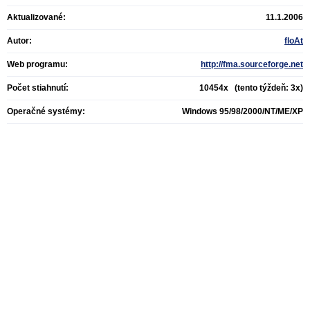
Aktualizované:
11.1.2006
Autor:
floAt
Web programu:
http://fma.sourceforge.net
Počet stiahnutí:
10454x (tento týždeň: 3x)
Operačné systémy:
Windows 95/98/2000/NT/ME/XP