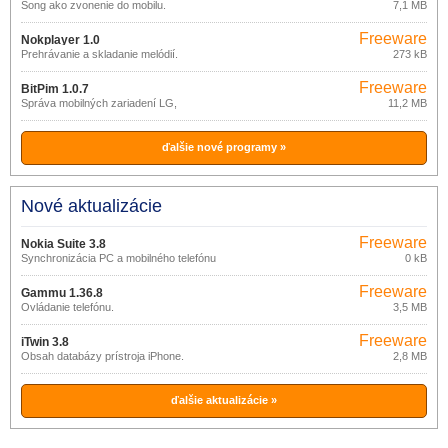
Song ako zvonenie do mobilu.
7,1 MB
Freeware
Nokplayer 1.0
Prehrávanie a skladanie melódií.
273 kB
Freeware
BitPim 1.0.7
Správa mobilných zariadení LG,
11,2 MB
SAMSUNG a SANYO.
ďalšie nové programy »
Nové aktualizácie
Freeware
Nokia Suite 3.8
Synchronizácia PC a mobilného telefónu
0 kB
Freeware
Gammu 1.36.8
Ovládanie telefónu.
3,5 MB
Freeware
iTwin 3.8
Obsah databázy prístroja iPhone.
2,8 MB
ďalšie aktualizácie »