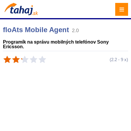
≡
floAts Mobile Agent
2.0
Programík na správu mobilných telefónov Sony
Ericsson.
(
2.2
-
9
x)