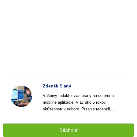
Zdeněk Slaný
Vášnivý redaktor zameraný na softvér a
mobilné aplikácie. Viac ako 5 rokov
skúseností v odbore. Písanie recenzií,
návodov a noviniek. Tvorca jasných a
informatívnych textov, ktoré pomáhajú
čitateľom lepšie porozumieť a využiť moderné
Stiahnuť
technológie.