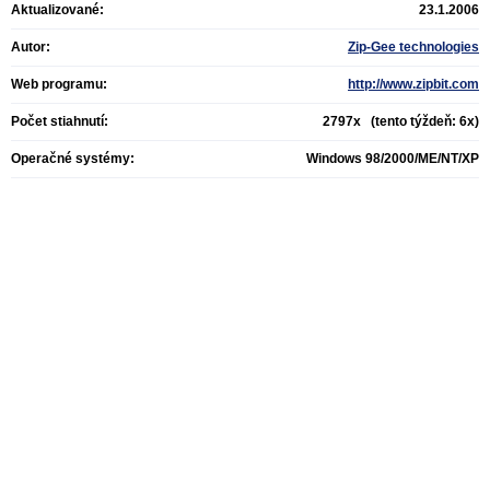
Aktualizované:
23.1.2006
Autor:
Zip-Gee technologies
Web programu:
http://www.zipbit.com
Počet stiahnutí:
2797x (tento týždeň: 6x)
Operačné systémy:
Windows 98/2000/ME/NT/XP