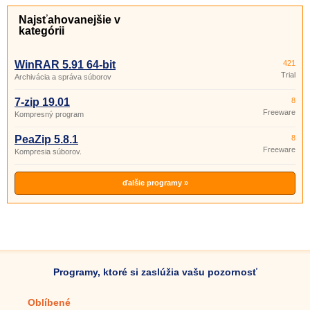
Najsťahovanejšie v
kategórii
WinRAR 5.91 64-bit
421
Trial
Archivácia a správa súborov
7-zip 19.01
8
Freeware
Kompresný program
PeaZip 5.8.1
8
Freeware
Kompresia súborov.
ďalšie programy »
Programy, ktoré si zaslúžia vašu pozornosť
Oblíbené
Mobilné aplikácie