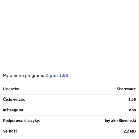
Parametre programu
Zipbit
1.06
Licencia:
Shareware
Číslo verzie:
1.06
Inštaluje sa:
Áno
Podporované jazyky:
Iný ako Slovenskí
Veľkosť:
2,2 MB