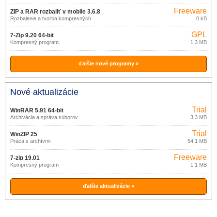
Freeware
ZIP a RAR rozbaliť v mobile 3.6.8
Rozbalenie a tvorba kompresných
0 kB
súborov v mobile
GPL
7-Zip 9.20 64-bit
Kompresný program.
1,3 MB
ďalšie nové programy »
Nové aktualizácie
Trial
WinRAR 5.91 64-bit
Archivácia a správa súborov
3,3 MB
Trial
WinZIP 25
Práca s archívmi
54,1 MB
Freeware
7-zip 19.01
Kompresný program
1,1 MB
ďalšie aktualizácie »