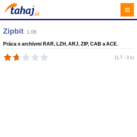
≡
Zipbit
1.06
Práca s archívmi RAR, LZH, ARJ, ZIP, CAB a ACE.
(
1.7
-
3
x)