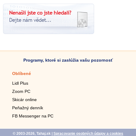
Programy, ktoré si zaslúžia vašu pozornosť
Oblíbené
Mobilné aplikácie
Lidl Plus
Krokomer do mobilu
Zoom PC
Lupa do mobilu
Skicár online
Diaľkový TV ovládač
Peňažný denník
Živé tapety do mobilu
FB Messenger na PC
Mariáš do mobilu
© 2003-2026, Tahaj.sk
|
Spracovanie osobných údajov a cookies