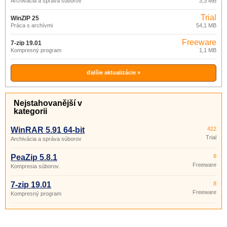
Archivácia a správa súborov
3,3 MB
Trial
WinZIP 25
Práca s archívmi
54,1 MB
Freeware
7-zip 19.01
Kompresný program
1,1 MB
ďalšie aktualizácie »
Nejstahovanější v
kategorii
WinRAR 5.91 64-bit
422
Trial
Archivácia a správa súborov
PeaZip 5.8.1
8
Freeware
Kompresia súborov.
7-zip 19.01
8
Freeware
Kompresný program