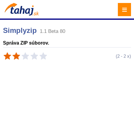
≡
Simplyzip
1.1 Beta 80
Správa ZIP súborov.
(
2
-
2
x)