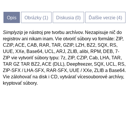
Opis
Obrázky (
1
)
Diskusia (
0
)
Ďalšie verzie (4)
Simplyzip
je nástroj pre tvorbu archívov. Nezapisuje nič do
registrov ani nikam inam. Vie otvoriť súbory vo formáte: ZIP,
CZIP, ACE, CAB, RAR, TAR, GZIP, LZH, BZ2, SQX, RS,
UUE, XXe, Base64, UCL, ARJ, ZLIB, alibi, RPM, DEB, 7-
ZIP vie vytvoriť súbory typu: 7z, ZIP, CZIP, Cab, LHA, TAR,
TAR GZ TAR BZ2, ACE (DLL), Deepfreezer, SQX, UCL, RS,
ZIP-SFX / LHA-SFX, RAR-SFX, UUE / XXe, ZLIB a Base64.
Vie zálohovať na disk i CD, vytvárať vícesouborové archívy,
kryptovať súbory.