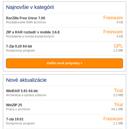
Najnovšie v kategórii
Freeware
RarZilla Free Unrar 7.00
Rozbaľovanie RAR archívov
0 kB
Freeware
ZIP a RAR rozbaliť v mobile 3.6.8
Rozbalenie a tvorba kompresných
0 kB
súborov v mobile
GPL
7-Zip 9.20 64-bit
Kompresný program.
1,3 MB
ďalšie nové programy »
Nové aktualizácie
Trial
WinRAR 5.91 64-bit
Archivácia a správa súborov
3,3 MB
Trial
WinZIP 25
Práca s archívmi
54,1 MB
Freeware
7-zip 19.01
Kompresný program
1,1 MB