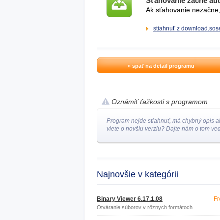
Sťahovanie začne au
Ak sťahovanie nezačne, 
stiahnuť z download.sose
» späť na detail programu
Oznámiť ťažkosti s programom
Program nejde stiahnuť, má chybný opis a
viete o novšiu verziu? Dajte nám o tom ved
Najnovšie v kategórii
Binary Viewer 6.17.1.08
Fr
Otváranie súborov v rôznych formátoch