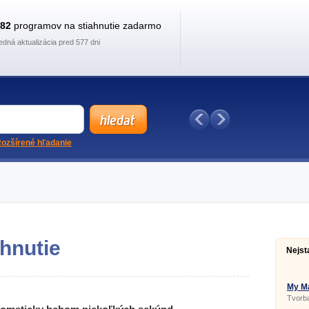
882
programov na stiahnutie zadarmo
edná aktualizácia pred 577 dni
ozšírené hľadanie
hnutie
Nejst
My Ma
Tvorba
a pohy