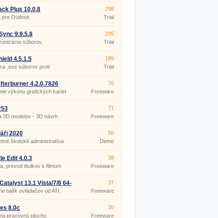
ck Plus 10.0.8
298
 pre Outlook.
Trial
ync 9.9.5.8
285
onizácia súborov.
Trial
ield 4.5.1.5
189
a .exe súborov proti
Trial
utú.
fterburner 4.2.0.7826
76
ie výkonu grafických kariet
Freeware
253
71
a 3D modelov - 3D návrh
Freeware
ru
áři 2020
56
tné školské administratíva
Demo
le Edit 4.0.3
38
ia, prevod titulkov k filmom
Freeware
atalyst 13.1 Vista/7/8 64-
37
lne balík ovládačov od ATI.
Freeware
ies 8.0c
30
 na pracovnú plochu.
Freeware