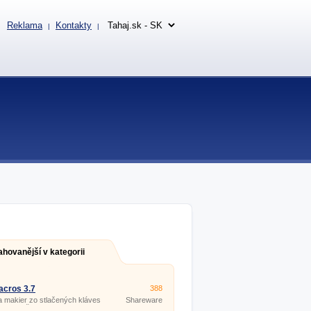
Reklama
Kontakty
|
|
ahovanější v kategorii
cros 3.7
388
 makier zo stlačených kláves
Shareware
bov myši.