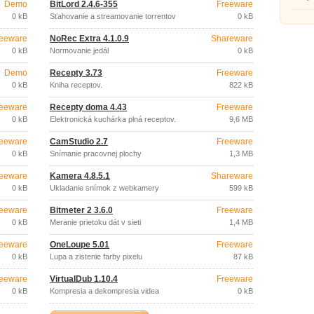
Demo
BitLord 2.4.6-355
Freeware
0 kB
Sťahovanie a streamovanie torrentov
0 kB
eeware
NoRec Extra 4.1.0.9
Shareware
0 kB
Normovanie jedál
0 kB
Demo
Recepty 3.73
Freeware
0 kB
Kniha receptov.
822 kB
eeware
Recepty doma 4.43
Freeware
0 kB
Elektronická kuchárka plná receptov.
9,6 MB
eeware
CamStudio 2.7
Freeware
0 kB
Snímanie pracovnej plochy
1,3 MB
eeware
Kamera 4.8.5.1
Shareware
0 kB
Ukladanie snímok z webkamery
599 kB
eeware
Bitmeter 2 3.6.0
Freeware
0 kB
Meranie prietoku dát v sieti
1,4 MB
eeware
OneLoupe 5.01
Freeware
0 kB
Lupa a zistenie farby pixelu
87 kB
eeware
VirtualDub 1.10.4
Freeware
0 kB
Kompresia a dekompresia videa
0 kB