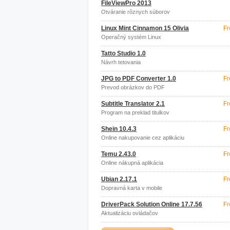
FileViewPro 2013
Otváranie rôznych súborov
Linux Mint Cinnamon 15 Olivia
Fr
Operačný systém Linux
Tatto Studio 1.0
Návrh tetovania
JPG to PDF Converter 1.0
Fr
Prevod obrázkov do PDF
Subtitle Translator 2.1
Fr
Program na preklad titulkov
Shein 10.4.3
Fr
Online nakupovanie cez aplikáciu
Temu 2.43.0
Fr
Online nákupná aplikácia
Ubian 2.17.1
Fr
Dopravná karta v mobile
DriverPack Solution Online 17.7.56
Fr
Aktualizáciu ovládačov