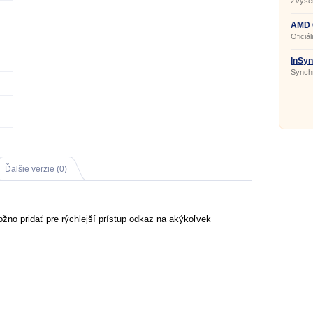
Zvýšen
MSI.
AMD C
bit
Oficiá
InSyn
Synchr
Ďalšie verzie (0)
no pridať pre rýchlejší prístup odkaz na akýkoľvek