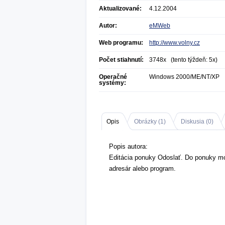
Aktualizované:
4.12.2004
Autor:
eMWeb
Web programu:
http://www.volny.cz
Počet stiahnutí:
3748x (tento týždeň: 5x)
Operačné
Windows 2000/ME/NT/XP
systémy:
Opis
Obrázky (
1
)
Diskusia (
0
)
Popis autora:
Editácia ponuky Odoslať. Do ponuky mož
adresár alebo program.