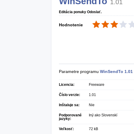
WinSendTo
1.01
Editácia ponuky Odoslať.
Hodnotenie
Parametre programu
WinSendTo
1.01
Licencia:
Freeware
Číslo verzie:
1.01
Inštaluje sa:
Nie
Podporované
Iný ako Slovenskí
jazyky:
Veľkosť:
72 kB