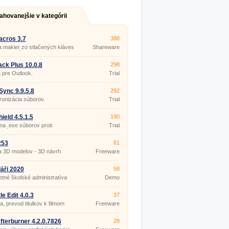
ahovanejšie v kategórii
cros 3.7
388
 makier zo stlačených kláves
Shareware
bov myši.
ck Plus 10.0.8
298
 pre Outlook.
Trial
ync 9.9.5.8
292
onizácia súborov.
Trial
ield 4.5.1.5
190
a .exe súborov proti
Trial
utú.
253
81
a 3D modelov - 3D návrh
Freeware
ru
áři 2020
58
tné školské administratíva
Demo
le Edit 4.0.3
37
ia, prevod titulkov k filmom
Freeware
fterburner 4.2.0.7826
28