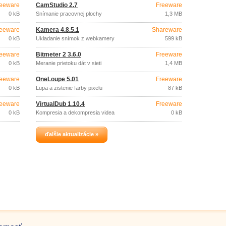
eeware
CamStudio 2.7
Freeware
0 kB
Snímanie pracovnej plochy
1,3 MB
eeware
Kamera 4.8.5.1
Shareware
0 kB
Ukladanie snímok z webkamery
599 kB
eeware
Bitmeter 2 3.6.0
Freeware
0 kB
Meranie prietoku dát v sieti
1,4 MB
eeware
OneLoupe 5.01
Freeware
0 kB
Lupa a zistenie farby pixelu
87 kB
eeware
VirtualDub 1.10.4
Freeware
0 kB
Kompresia a dekompresia videa
0 kB
ďalšie aktualizácie »