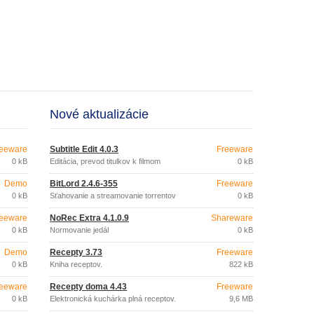
Nové aktualizácie
eeware
Subtitle Edit 4.0.3
Freeware
0 kB
Editácia, prevod titulkov k filmom
0 kB
Demo
BitLord 2.4.6-355
Freeware
0 kB
Sťahovanie a streamovanie torrentov
0 kB
eeware
NoRec Extra 4.1.0.9
Shareware
0 kB
Normovanie jedál
0 kB
Demo
Recepty 3.73
Freeware
0 kB
Kniha receptov.
822 kB
eeware
Recepty doma 4.43
Freeware
0 kB
Elektronická kuchárka plná receptov.
9,6 MB