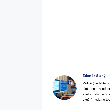
Zdeněk Slaný
Vášnivý redaktor z
skúseností v odbor
a informatívnych t
využiť moderné tec