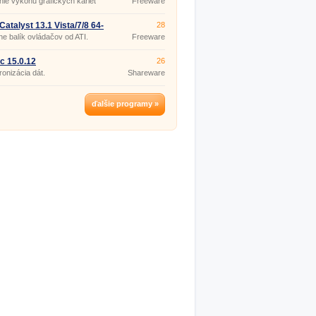
ie výkonu grafických kariet
Freeware
atalyst 13.1 Vista/7/8 64-
28
lne balík ovládačov od ATI.
Freeware
c 15.0.12
26
onizácia dát.
Shareware
ďalšie programy »