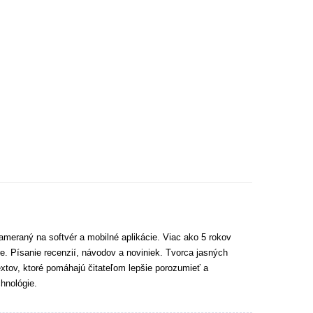
ameraný na softvér a mobilné aplikácie. Viac ako 5 rokov
e. Písanie recenzií, návodov a noviniek. Tvorca jasných
extov, ktoré pomáhajú čitateľom lepšie porozumieť a
hnológie.