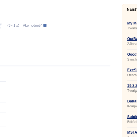
Najsť
My Ma
(
3
-
1
x)
Ako hodnotiť
Tvorba
a pohy
OutBa
Záloha
GoodS
Synchr
ExeSh
Ochran
crackn
19.3.
Tvorb
interié
Bakal
Komple
Subtit
Editác
MSI A