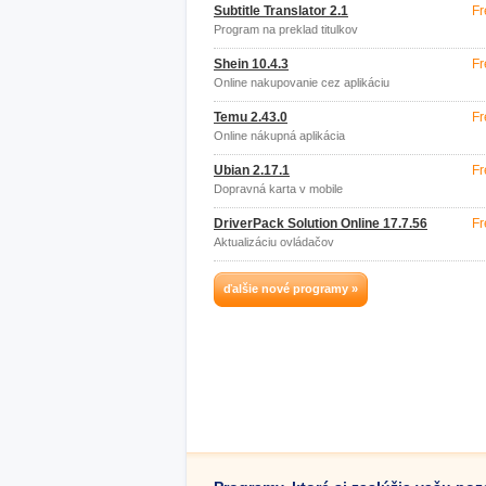
Subtitle Translator 2.1
Fr
Program na preklad titulkov
Shein 10.4.3
Fr
Online nakupovanie cez aplikáciu
Temu 2.43.0
Fr
Online nákupná aplikácia
Ubian 2.17.1
Fr
Dopravná karta v mobile
DriverPack Solution Online 17.7.56
Fr
Aktualizáciu ovládačov
ďalšie nové programy »