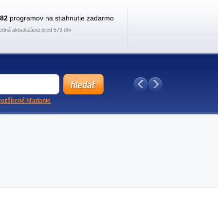
882
programov na stiahnutie zadarmo
edná aktualizácia pred 579 dni
ozšírené hľadanie