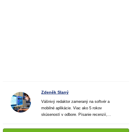
Zdeněk Slaný
Vášnivý redaktor zameraný na softvér a
mobilné aplikácie. Viac ako 5 rokov
skúseností v odbore. Písanie recenzií,
návodov a noviniek. Tvorca jasných a
informatívnych textov, ktoré pomáhajú