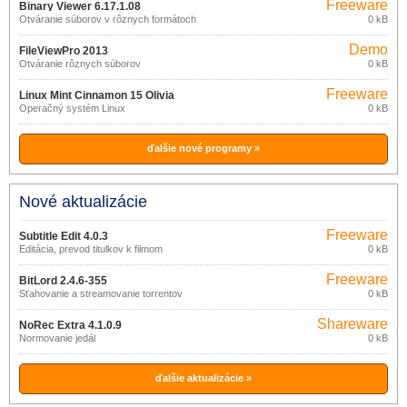
Freeware
Binary Viewer 6.17.1.08
Otváranie súborov v rôznych formátoch
0 kB
Demo
FileViewPro 2013
Otváranie rôznych súborov
0 kB
Freeware
Linux Mint Cinnamon 15 Olivia
Operačný systém Linux
0 kB
ďalšie nové programy »
Nové aktualizácie
Freeware
Subtitle Edit 4.0.3
Editácia, prevod titulkov k filmom
0 kB
Freeware
BitLord 2.4.6-355
Sťahovanie a streamovanie torrentov
0 kB
Shareware
NoRec Extra 4.1.0.9
Normovanie jedál
0 kB
ďalšie aktualizácie »