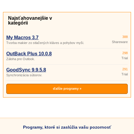
Najsťahovanejšie v
kategórii
My Macros 3.7
388
Shareware
Tvorba makier zo stlačených kláves a pohybov myši.
OutBack Plus 10.0.8
298
Trial
Záloha pre Outlook.
GoodSync 9.9.5.8
291
Trial
Synchronizácia súborov.
ďalšie programy »
Programy, ktoré si zaslúžia vašu pozornosť