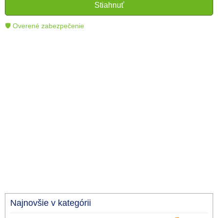
čitateľom lepšie porozumieť a využiť moderné
Stiahnuť
technológie.
🛡 Overené zabezpečenie
Najnovšie v kategórii