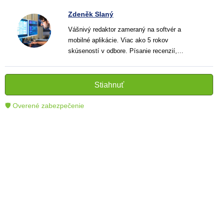
Zdeněk Slaný
Vášnivý redaktor zameraný na softvér a
mobilné aplikácie. Viac ako 5 rokov
skúseností v odbore. Písanie recenzií,
návodov a noviniek. Tvorca jasných a
informatívnych textov, ktoré pomáhajú
čitateľom lepšie porozumieť a využiť moderné
Stiahnuť
technológie.
🛡 Overené zabezpečenie