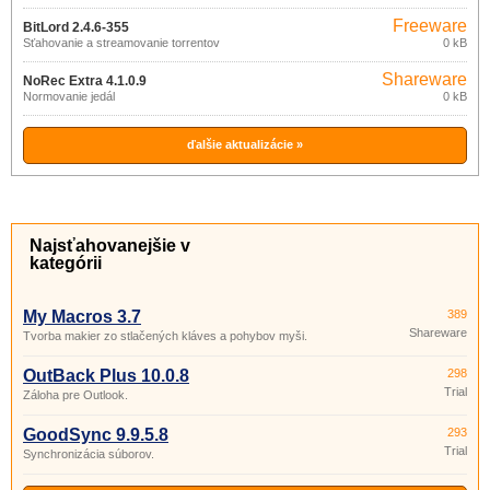
Freeware
BitLord 2.4.6-355
Sťahovanie a streamovanie torrentov
0 kB
Shareware
NoRec Extra 4.1.0.9
Normovanie jedál
0 kB
ďalšie aktualizácie »
Najsťahovanejšie v
kategórii
My Macros 3.7
389
Shareware
Tvorba makier zo stlačených kláves a pohybov myši.
OutBack Plus 10.0.8
298
Trial
Záloha pre Outlook.
GoodSync 9.9.5.8
293
Trial
Synchronizácia súborov.