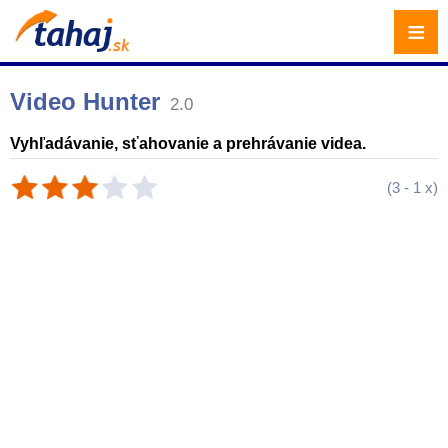
≡
Video Hunter
2.0
Vyhľadávanie, sťahovanie a prehrávanie videa.
(
3
-
1
x)