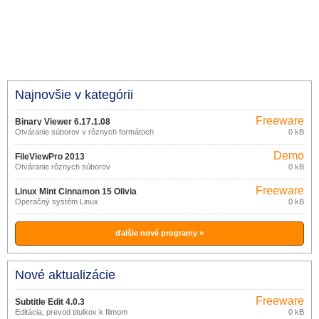
Najnovšie v kategórii
Freeware
Binary Viewer 6.17.1.08
Otváranie súborov v rôznych formátoch
0 kB
Demo
FileViewPro 2013
Otváranie rôznych súborov
0 kB
Freeware
Linux Mint Cinnamon 15 Olivia
Operačný systém Linux
0 kB
ďalšie nové programy »
Nové aktualizácie
Freeware
Subtitle Edit 4.0.3
Editácia, prevod titulkov k filmom
0 kB