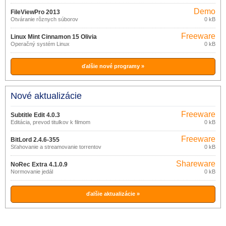
Demo
FileViewPro 2013
Otváranie rôznych súborov
0 kB
Freeware
Linux Mint Cinnamon 15 Olivia
Operačný systém Linux
0 kB
ďalšie nové programy »
Nové aktualizácie
Freeware
Subtitle Edit 4.0.3
Editácia, prevod titulkov k filmom
0 kB
Freeware
BitLord 2.4.6-355
Sťahovanie a streamovanie torrentov
0 kB
Shareware
NoRec Extra 4.1.0.9
Normovanie jedál
0 kB
ďalšie aktualizácie »