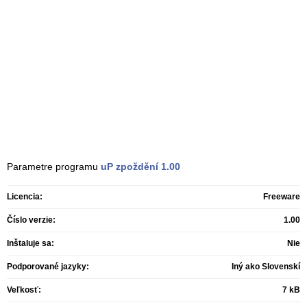
Parametre programu
uP zpoždění
1.00
Licencia:
Freeware
Číslo verzie:
1.00
Inštaluje sa:
Nie
Podporované jazyky:
Iný ako Slovenskí
Veľkosť:
7 kB