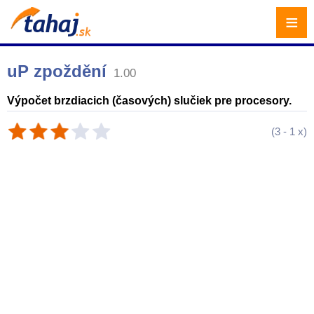
≡
uP zpoždění
1.00
Výpočet brzdiacich (časových) slučiek pre procesory.
(
3
-
1
x)