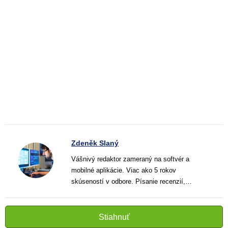
Zdeněk Slaný
Vášnivý redaktor zameraný na softvér a
mobilné aplikácie. Viac ako 5 rokov
skúseností v odbore. Písanie recenzií,
návodov a noviniek. Tvorca jasných a
informatívnych textov, ktoré pomáhajú
čitateľom lepšie porozumieť a využiť moderné
Stiahnuť
technológie.