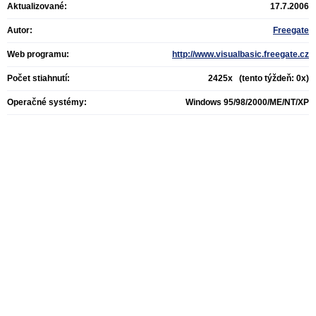
Aktualizované:
17.7.2006
Autor:
Freegate
Web programu:
http://www.visualbasic.freegate.cz
Počet stiahnutí:
2425x (tento týždeň: 0x)
Operačné systémy:
Windows 95/98/2000/ME/NT/XP