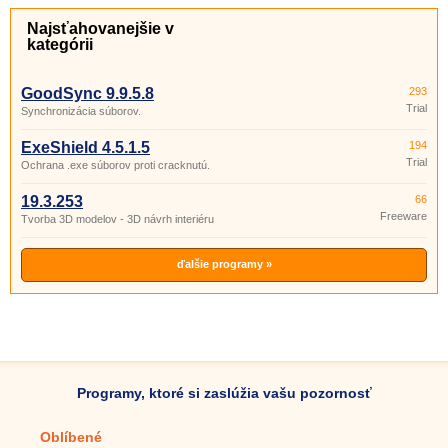
Najsťahovanejšie v
kategórii
GoodSync 9.9.5.8
293
Trial
Synchronizácia súborov.
ExeShield 4.5.1.5
194
Trial
Ochrana .exe súborov proti cracknutú.
19.3.253
66
Freeware
Tvorba 3D modelov - 3D návrh interiéru
ďalšie programy »
Programy, ktoré si zaslúžia vašu pozornosť
Oblíbené
Mobilné aplikácie