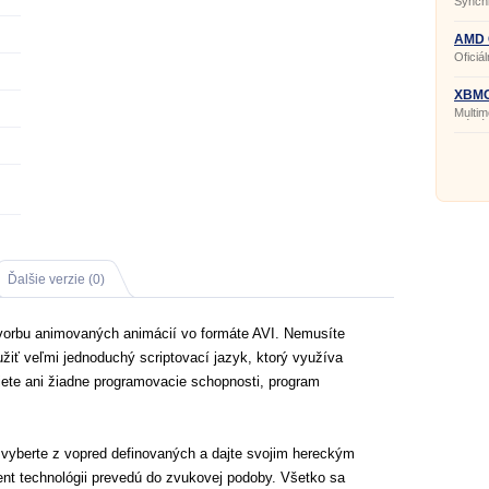
Synchr
AMD C
bit
Oficiá
XBMC
Multim
médiá.
Ďalšie verzie (0)
 tvorbu animovaných animácií vo formáte AVI. Nemusíte
yužiť veľmi jednoduchý scriptovací jazyk, ktorý využíva
jete ani žiadne programovacie schopnosti, program
o vyberte z vopred definovaných a dajte svojim hereckým
nt technológii prevedú do zvukovej podoby. Všetko sa