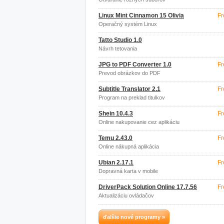
Linux Mint Cinnamon 15 Olivia
Fr
Operačný systém Linux
Tatto Studio 1.0
Návrh tetovania
JPG to PDF Converter 1.0
Fr
Prevod obrázkov do PDF
Subtitle Translator 2.1
Fr
Program na preklad titulkov
Shein 10.4.3
Fr
Online nakupovanie cez aplikáciu
Temu 2.43.0
Fr
Online nákupná aplikácia
Ubian 2.17.1
Fr
Dopravná karta v mobile
DriverPack Solution Online 17.7.56
Fr
Aktualizáciu ovládačov
ďalšie nové programy »