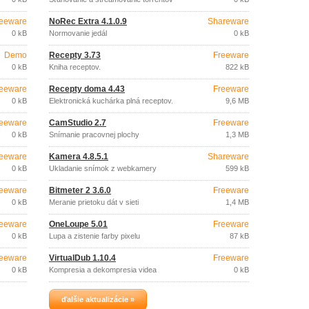
eeware
NoRec Extra 4.1.0.9
Shareware
0 kB
Normovanie jedál
0 kB
Demo
Recepty 3.73
Freeware
0 kB
Kniha receptov.
822 kB
eeware
Recepty doma 4.43
Freeware
0 kB
Elektronická kuchárka plná receptov.
9,6 MB
eeware
CamStudio 2.7
Freeware
0 kB
Snímanie pracovnej plochy
1,3 MB
eeware
Kamera 4.8.5.1
Shareware
0 kB
Ukladanie snímok z webkamery
599 kB
eeware
Bitmeter 2 3.6.0
Freeware
0 kB
Meranie prietoku dát v sieti
1,4 MB
eeware
OneLoupe 5.01
Freeware
0 kB
Lupa a zistenie farby pixelu
87 kB
eeware
VirtualDub 1.10.4
Freeware
0 kB
Kompresia a dekompresia videa
0 kB
ďalšie aktualizácie »