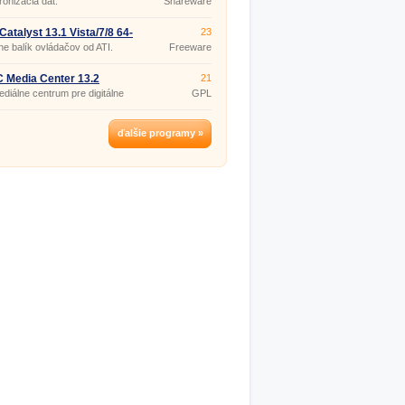
onizácia dát.
Shareware
atalyst 13.1 Vista/7/8 64-
23
lne balík ovládačov od ATI.
Freeware
 Media Center 13.2
21
ediálne centrum pre digitálne
GPL
ďalšie programy »