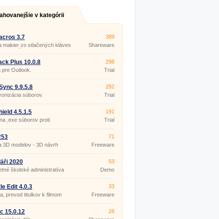
ahovanejšie v kategórii
cros 3.7
389
 makier zo stlačených kláves
Shareware
bov myši.
ck Plus 10.0.8
298
 pre Outlook.
Trial
ync 9.9.5.8
292
onizácia súborov.
Trial
ield 4.5.1.5
191
a .exe súborov proti
Trial
utú.
253
71
a 3D modelov - 3D návrh
Freeware
ru
áři 2020
53
tné školské administratíva
Demo
le Edit 4.0.3
33
ia, prevod titulkov k filmom
Freeware
c 15.0.12
28