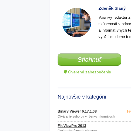
Zdeněk Slaný
Vášnivý redaktor z
skúseností v odbor
a informatívnych t
využiť moderné tec
Stiahnuť
🛡 Overené zabezpečenie
Najnovšie v kategórii
Binary Viewer 6.17.1.08
Fr
Otváranie súborov v rôznych formátoch
FileViewPro 2013
Otváranie rôznych súborov