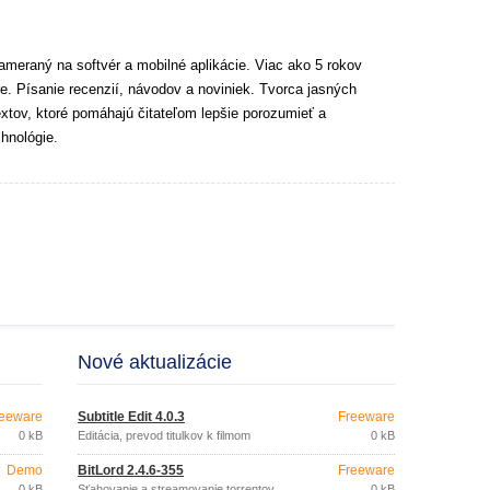
ameraný na softvér a mobilné aplikácie. Viac ako 5 rokov
e. Písanie recenzií, návodov a noviniek. Tvorca jasných
extov, ktoré pomáhajú čitateľom lepšie porozumieť a
hnológie.
Nové aktualizácie
eeware
Subtitle Edit 4.0.3
Freeware
0 kB
Editácia, prevod titulkov k filmom
0 kB
Demo
BitLord 2.4.6-355
Freeware
0 kB
Sťahovanie a streamovanie torrentov
0 kB