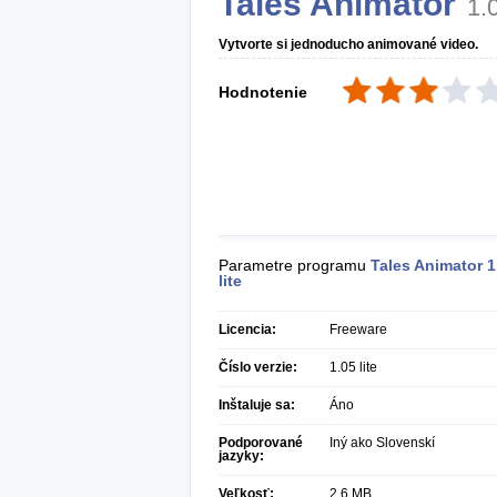
Tales Animator
1.0
Vytvorte si jednoducho animované video.
Hodnotenie
Parametre programu
Tales Animator
1
lite
Licencia:
Freeware
Číslo verzie:
1.05 lite
Inštaluje sa:
Áno
Podporované
Iný ako Slovenskí
jazyky:
Veľkosť:
2,6 MB