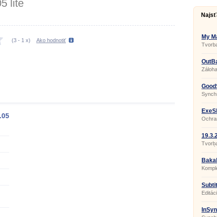
5 lite
Najsť
My Ma
(
3
-
1
x)
Ako hodnotiť
Tvorba
a pohy
OutBa
Záloha
GoodS
Synchr
ExeSh
.05
Ochran
crackn
19.3.
Tvorb
interié
Bakal
Komple
Subtit
Editác
InSyn