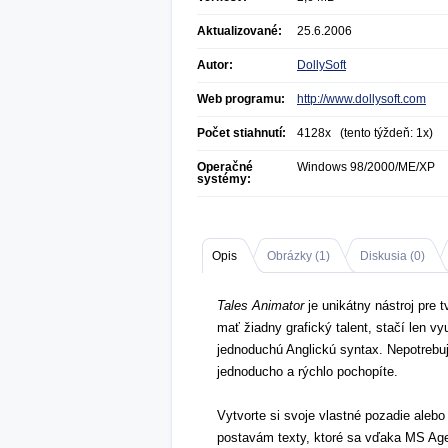
Aktualizované:
25.6.2006
Autor:
DollySoft
Web programu:
http://www.dollysoft.com
Počet stiahnutí:
4128x (tento týždeň: 1x)
Operačné
Windows 98/2000/ME/XP
systémy:
Opis
Obrázky (
1
)
Diskusia (
0
)
Tales Animator
je unikátny nástroj pre
mať žiadny grafický talent, stačí len v
jednoduchú Anglickú syntax. Nepotrebu
jednoducho a rýchlo pochopíte.
Vytvorte si svoje vlastné pozadie aleb
postavám texty, ktoré sa vďaka MS Age