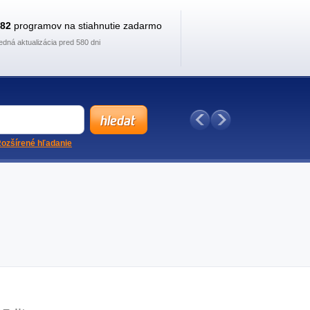
882
programov na stiahnutie zadarmo
edná aktualizácia pred 580 dni
ozšírené hľadanie