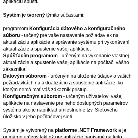
aplikáciu spustí.
Systém je tvorený
týmito súčasťami:
programom
Konfigurácia dátového a konfiguračného
súboru
- určený pre vaše nastavenie požiadaviek na
aktualizáciu aplikácie a správanie systému pri vykonávaní
aktualizácie a spustenie vašej aplikácie.
Spúšťacím programom
- určeným na vykonanie vlastnej
aktualizácie a spustenie vašej aplikácie na počítači vášho
zákazníka.
Dátovým súborom
- určeným na uloženie údajov o vašich
požiadavkách na aktualizáciu a spustenie aplikácie, ku
ktorým nemá mať váš zákazník prístup.
Konfiguračným súborom
- určeným užívateľovi vašej
aplikácie na nastavenie pre neho dostupných parametrov
systému ako je napríklad umiestnenie tzv. Sieťového
úložisko v jeho počítačovej sieti.
Systém je vytvorený na
platforme .NET Framework
a je
primárne určený taktiež pre aplikácie napísané na tejto