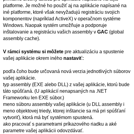
platforme. Je možné ho použiť aj na aplikácie napísané na
iné platforme, ktoré však nevyžadujú registráciu svojich
komponentov (napríklad ActiveX) v operačnom systéme
Windows. Naopak systém umožňuje a podporuje
inštalovanie a registráciu vašich assembly v
GAC
(global
assembly cache).
V rámci systému si môžete
pre aktualizáciu a spustenie
vašej aplikácie okrem iného
nastaviť:
podľa čoho bude určovaná nová verzia jednotlivých súborov
vašej aplikácie.
typ assembly (EXE alebo DLL) z vašej aplikácie, ktorú bude
táto spúšťaná. (U aplikácií nenapsaných na .NET
Frameworku len EXE súbor.)
meno súboru assembly vašej aplikácie (u DLL assembly i
meno objektovej triedy, ktorej inštancie sa má pri spúšťaní
vytvoriť), ktorá má byť systémom spustená.
ako pracovať s parametrami príkazového riadku a aké
parametre vašej aplikácii odovzdávať.