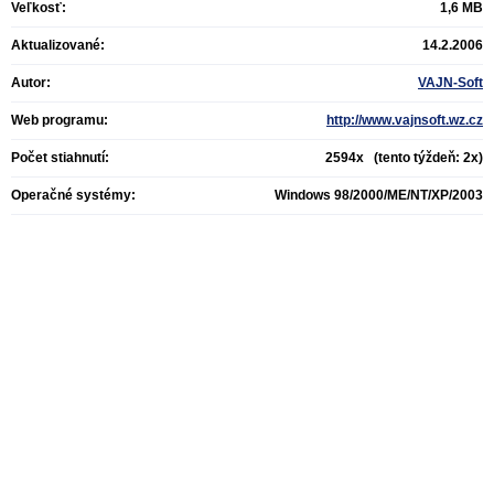
Veľkosť:
1,6 MB
Aktualizované:
14.2.2006
Autor:
VAJN-Soft
Web programu:
http://www.vajnsoft.wz.cz
Počet stiahnutí:
2594x (tento týždeň: 2x)
Operačné systémy:
Windows 98/2000/ME/NT/XP/2003