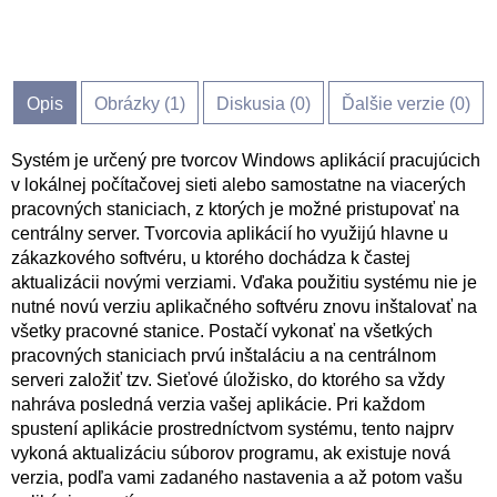
Opis
Obrázky (
1
)
Diskusia (
0
)
Ďalšie verzie (0)
Systém je určený pre tvorcov Windows aplikácií pracujúcich
v lokálnej počítačovej sieti alebo samostatne na viacerých
pracovných staniciach, z ktorých je možné pristupovať na
centrálny server. Tvorcovia aplikácií ho využijú hlavne u
zákazkového softvéru, u ktorého dochádza k častej
aktualizácii novými verziami. Vďaka použitiu systému nie je
nutné novú verziu aplikačného softvéru znovu inštalovať na
všetky pracovné stanice. Postačí vykonať na všetkých
pracovných staniciach prvú inštaláciu a na centrálnom
serveri založiť tzv. Sieťové úložisko, do ktorého sa vždy
nahráva posledná verzia vašej aplikácie. Pri každom
spustení aplikácie prostredníctvom systému, tento najprv
vykoná aktualizáciu súborov programu, ak existuje nová
verzia, podľa vami zadaného nastavenia a až potom vašu