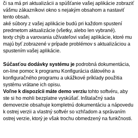
či sa má pri aktualizácii a spúšťanie vašej aplikácie zobraziť
vášmu zákazníkovi okno s nejakým obsahom a nastaviť
tento obsah.
aké súbory z vašej aplikácie budú pri každom spustení
predmetom aktualizácie (všetky, alebo len vybrané).
texty chýb a varovania užívateľovi vašej aplikácie, ktoré mu
majú byť zobrazené v prípade problémov s aktualizáciou a
spustením vašej aplikácie.
Súčasťou dodávky systému je
podrobná dokumentácia,
on-line pomoc k programu Konfigurácia dátového a
konfiguračného programu a ukážkové príklady použitia
systému vrátane ich opisu.
Voľne k dispozícii máte demo verziu
tohto softvéru, aby
ste si ho mohli bezplatne vyskúšať. Inštalačný sada
demoverzie obsahuje kompletnú dokumentáciu a nápovedu
k ostrej verzii a vlastný softvér so vzhľadom a správaním
ostrej verzie, ktorý je však trochu obmedzený na funkčnosti.