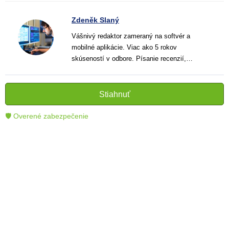
Zdeněk Slaný
Vášnivý redaktor zameraný na softvér a
mobilné aplikácie. Viac ako 5 rokov
skúseností v odbore. Písanie recenzií,
návodov a noviniek. Tvorca jasných a
informatívnych textov, ktoré pomáhajú
čitateľom lepšie porozumieť a využiť moderné
Stiahnuť
technológie.
🛡 Overené zabezpečenie