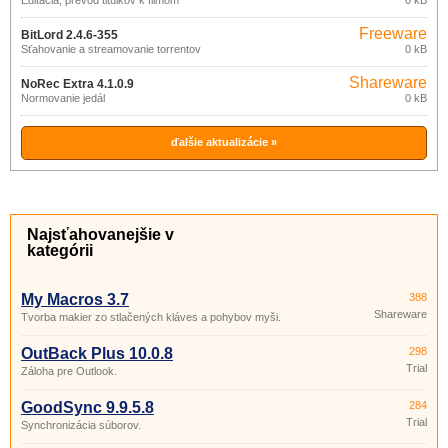
Editácia, prevod titulkov k filmom
0 kB
Freeware
BitLord 2.4.6-355
Sťahovanie a streamovanie torrentov
0 kB
Shareware
NoRec Extra 4.1.0.9
Normovanie jedál
0 kB
ďalšie aktualizácie »
Najsťahovanejšie v
kategórii
My Macros 3.7
388
Shareware
Tvorba makier zo stlačených kláves a pohybov myši.
OutBack Plus 10.0.8
298
Trial
Záloha pre Outlook.
GoodSync 9.9.5.8
284
Trial
Synchronizácia súborov.