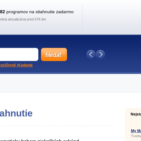
882
programov na stiahnutie zadarmo
edná aktualizácia pred 578 dni
ozšírené hľadanie
ahnutie
Nejst
My Ma
Tvorba
a pohy