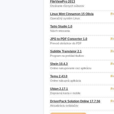
FileViewPro 2013
Otváranie rôznych súborov
Linux Mint Cinnamon 15 Olivia
Fr
Operačný systém Linux
Tatto Studio 1.0
Návrh tetovania
JPG to PDF Converter 1.0
Fr
Prevod obrázkov do PDF
Subtitle Translator 2.1
Fr
Program na preklad titulkov
Shein 10.4.3
Fr
Online nakupovanie cez aplikáciu
Temu 2.43.0
Fr
Online nákupná aplikácia
Ubian 2.17.1
Fr
Dopravná karta v mobile
DriverPack Solution Online 17.7.56
Fr
Aktualizáciu ovládačov