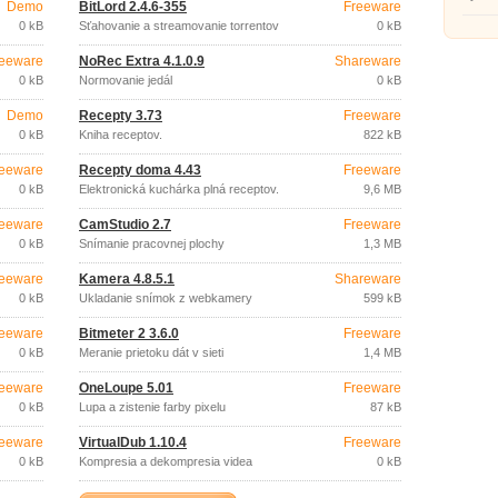
Demo
BitLord 2.4.6-355
Freeware
0 kB
Sťahovanie a streamovanie torrentov
0 kB
eeware
NoRec Extra 4.1.0.9
Shareware
0 kB
Normovanie jedál
0 kB
Demo
Recepty 3.73
Freeware
0 kB
Kniha receptov.
822 kB
eeware
Recepty doma 4.43
Freeware
0 kB
Elektronická kuchárka plná receptov.
9,6 MB
eeware
CamStudio 2.7
Freeware
0 kB
Snímanie pracovnej plochy
1,3 MB
eeware
Kamera 4.8.5.1
Shareware
0 kB
Ukladanie snímok z webkamery
599 kB
eeware
Bitmeter 2 3.6.0
Freeware
0 kB
Meranie prietoku dát v sieti
1,4 MB
eeware
OneLoupe 5.01
Freeware
0 kB
Lupa a zistenie farby pixelu
87 kB
eeware
VirtualDub 1.10.4
Freeware
0 kB
Kompresia a dekompresia videa
0 kB