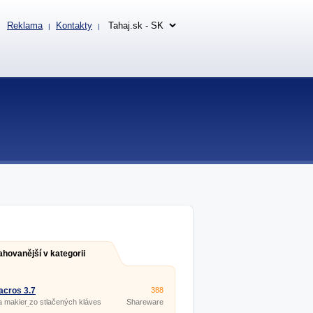
Reklama
Kontakty
|
|
ahovanější v kategorii
cros 3.7
388
 makier zo stlačených kláves
Shareware
bov myši.