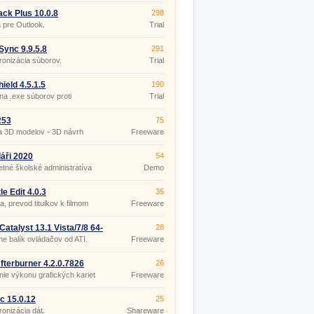
ck Plus 10.0.8
298
 pre Outlook.
Trial
ync 9.9.5.8
291
onizácia súborov.
Trial
ield 4.5.1.5
190
a .exe súborov proti
Trial
utú.
253
75
a 3D modelov - 3D návrh
Freeware
ru
áři 2020
54
tné školské administratíva
Demo
le Edit 4.0.3
35
ia, prevod titulkov k filmom
Freeware
atalyst 13.1 Vista/7/8 64-
28
lne balík ovládačov od ATI.
Freeware
fterburner 4.2.0.7826
26
ie výkonu grafických kariet
Freeware
c 15.0.12
25
onizácia dát.
Shareware