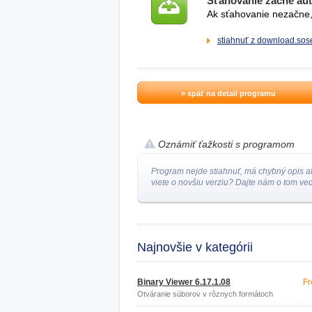
Sťahovanie začne au
Ak sťahovanie nezačne, 
stiahnuť z download.sose
» späť na detail programu
Oznámiť ťažkosti s programom
Program nejde stiahnuť, má chybný opis a
viete o novšiu verziu? Dajte nám o tom ved
Najnovšie v kategórii
Binary Viewer 6.17.1.08
Fr
Otváranie súborov v rôznych formátoch