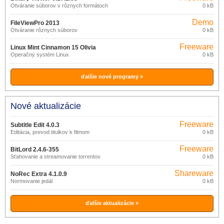
Otváranie súborov v rôznych formátoch
0 kB
Demo
FileViewPro 2013
Otváranie rôznych súborov
0 kB
Freeware
Linux Mint Cinnamon 15 Olivia
Operačný systém Linux
0 kB
ďalšie nové programy »
Nové aktualizácie
Freeware
Subtitle Edit 4.0.3
Editácia, prevod titulkov k filmom
0 kB
Freeware
BitLord 2.4.6-355
Sťahovanie a streamovanie torrentov
0 kB
Shareware
NoRec Extra 4.1.0.9
Normovanie jedál
0 kB
ďalšie aktualizácie »