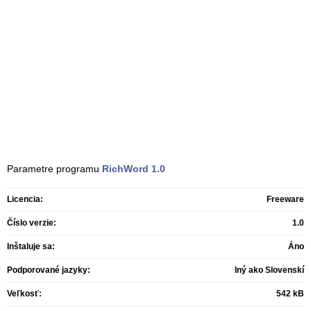
Parametre programu
RichWord
1.0
Licencia:
Freeware
Číslo verzie:
1.0
Inštaluje sa:
Áno
Podporované jazyky:
Iný ako Slovenskí
Veľkosť:
542 kB