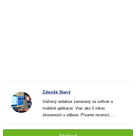
Zdeněk Slaný
Vášnivý redaktor zameraný na softvér a
mobilné aplikácie. Viac ako 5 rokov
skúseností v odbore. Písanie recenzií,
návodov a noviniek. Tvorca jasných a
informatívnych textov, ktoré pomáhajú
čitateľom lepšie porozumieť a využiť moderné