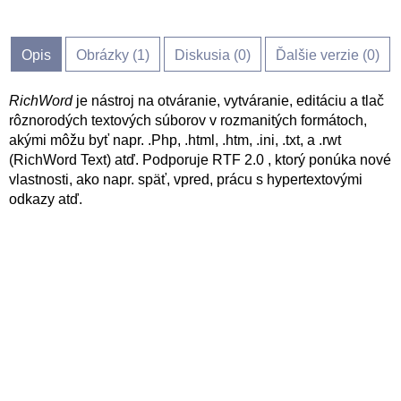
Opis
Obrázky (
1
)
Diskusia (
0
)
Ďalšie verzie (0)
RichWord
je nástroj na otváranie, vytváranie, editáciu a tlač
rôznorodých textových súborov v rozmanitých formátoch,
akými môžu byť napr. .Php, .html, .htm, .ini, .txt, a .rwt
(RichWord Text) atď. Podporuje RTF 2.0 , ktorý ponúka nové
vlastnosti, ako napr. späť, vpred, prácu s hypertextovými
odkazy atď.