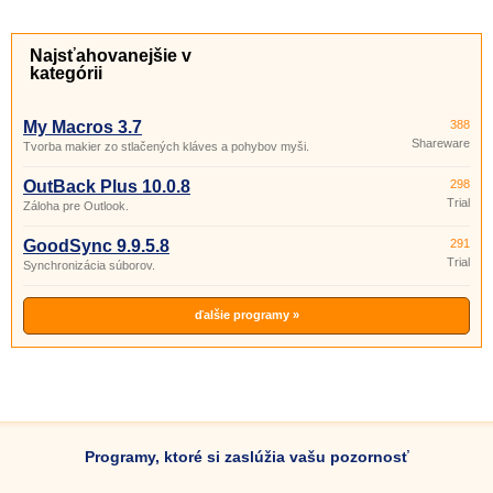
Najsťahovanejšie v
kategórii
My Macros 3.7
388
Shareware
Tvorba makier zo stlačených kláves a pohybov myši.
OutBack Plus 10.0.8
298
Trial
Záloha pre Outlook.
GoodSync 9.9.5.8
291
Trial
Synchronizácia súborov.
ďalšie programy »
Programy, ktoré si zaslúžia vašu pozornosť