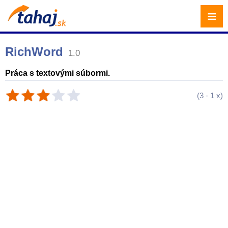
≡
RichWord
1.0
Práca s textovými súbormi.
(
3
-
1
x)