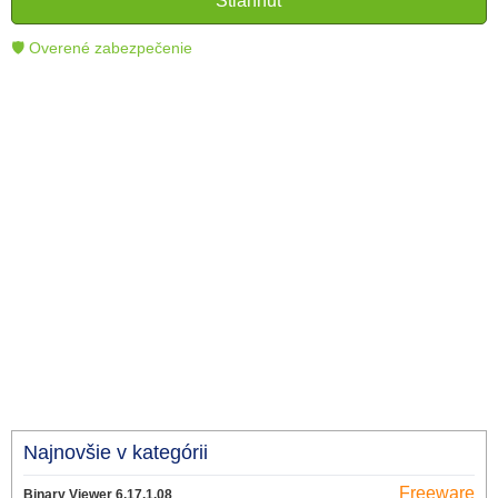
Stiahnuť
technológie.
🛡 Overené zabezpečenie
Najnovšie v kategórii
Freeware
Binary Viewer 6.17.1.08