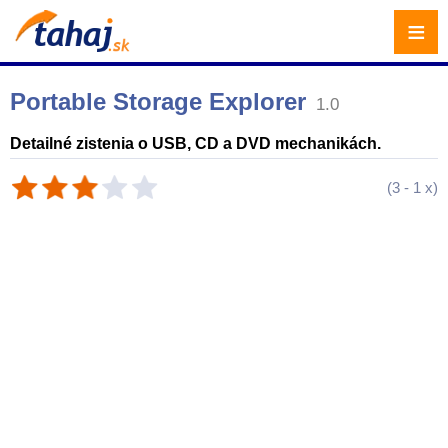
≡
Portable Storage Explorer
1.0
Detailné zistenia o USB, CD a DVD mechanikách.
(
3
-
1
x)