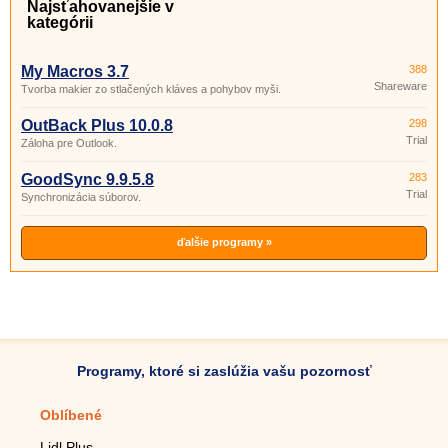
Najsťahovanejšie v
kategórii
My Macros 3.7
388
Shareware
Tvorba makier zo stlačených kláves a pohybov myši.
OutBack Plus 10.0.8
298
Trial
Záloha pre Outlook.
GoodSync 9.9.5.8
283
Trial
Synchronizácia súborov.
ďalšie programy »
Programy, ktoré si zaslúžia vašu pozornosť
Oblíbené
Mobilné aplikácie
Lidl Plus
Krokomer do mobilu