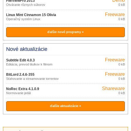
Demo
FileViewPro 2013
Otváranie rôznych súborov
0 kB
Freeware
Linux Mint Cinnamon 15 Olivia
Operačný systém Linux
0 kB
ďalšie nové programy »
Nové aktualizácie
Freeware
Subtitle Edit 4.0.3
Editácia, prevod titulkov k filmom
0 kB
Freeware
BitLord 2.4.6-355
Sťahovanie a streamovanie torrentov
0 kB
Shareware
NoRec Extra 4.1.0.9
Normovanie jedál
0 kB
ďalšie aktualizácie »