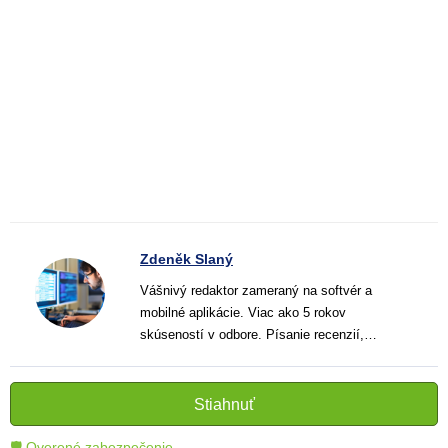
Zdeněk Slaný
Vášnivý redaktor zameraný na softvér a
mobilné aplikácie. Viac ako 5 rokov
skúseností v odbore. Písanie recenzií,
návodov a noviniek. Tvorca jasných a
informatívnych textov, ktoré pomáhajú
čitateľom lepšie porozumieť a využiť moderné
Stiahnuť
technológie.
🛡 Overené zabezpečenie