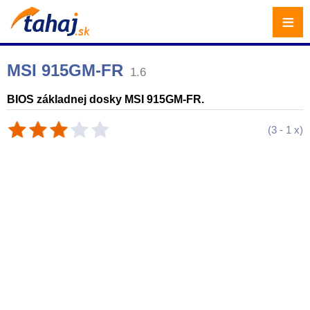
≡
MSI 915GM-FR
1.6
BIOS základnej dosky MSI 915GM-FR.
(
3
-
1
x)