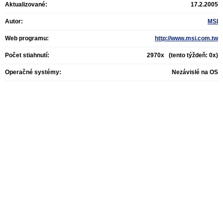
Aktualizované:
17.2.2005
Autor:
MSI
Web programu:
http://www.msi.com.tw
Počet stiahnutí:
2970x (tento týždeň: 0x)
Operačné systémy:
Nezávislé na OS