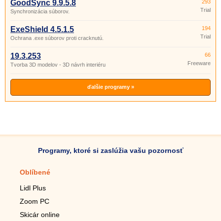
GoodSync 9.9.5.8
293
Trial
Synchronizácia súborov.
ExeShield 4.5.1.5
194
Trial
Ochrana .exe súborov proti cracknutú.
19.3.253
66
Freeware
Tvorba 3D modelov - 3D návrh interiéru
ďalšie programy »
Programy, ktoré si zaslúžia vašu pozornosť
Oblíbené
Mobilné aplikácie
Lidl Plus
Krokomer do mobilu
Zoom PC
Lupa do mobilu
Skicár online
Diaľkový TV ovládač