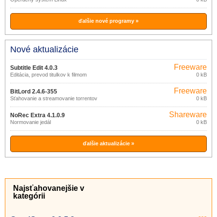
ďalšie nové programy »
Nové aktualizácie
Freeware
Subtitle Edit 4.0.3
Editácia, prevod titulkov k filmom
0 kB
Freeware
BitLord 2.4.6-355
Sťahovanie a streamovanie torrentov
0 kB
Shareware
NoRec Extra 4.1.0.9
Normovanie jedál
0 kB
ďalšie aktualizácie »
Najsťahovanejšie v
kategórii