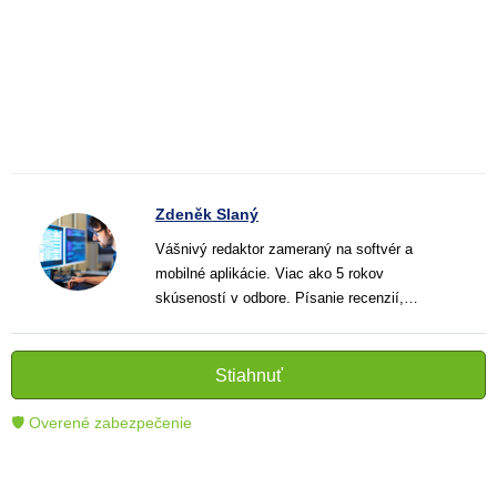
Zdeněk Slaný
Vášnivý redaktor zameraný na softvér a
mobilné aplikácie. Viac ako 5 rokov
skúseností v odbore. Písanie recenzií,
návodov a noviniek. Tvorca jasných a
informatívnych textov, ktoré pomáhajú
čitateľom lepšie porozumieť a využiť moderné
Stiahnuť
technológie.
🛡 Overené zabezpečenie