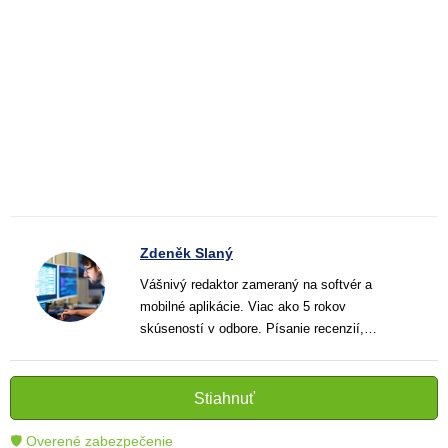
Zdeněk Slaný
Vášnivý redaktor zameraný na softvér a
mobilné aplikácie. Viac ako 5 rokov
skúseností v odbore. Písanie recenzií,
návodov a noviniek. Tvorca jasných a
informatívnych textov, ktoré pomáhajú
čitateľom lepšie porozumieť a využiť moderné
Stiahnuť
technológie.
🛡 Overené zabezpečenie