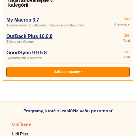
Najsťahovanejšie v
kategórii
My Macros 3.7
388
Shareware
Tvorba makier zo stlačených kláves a pohybov myši.
OutBack Plus 10.0.8
298
Trial
Záloha pre Outlook.
GoodSync 9.9.5.8
291
Trial
Synchronizácia súborov.
ďalšie programy »
Programy, ktoré si zaslúžia vašu pozornosť
Oblíbené
Mobilné aplikácie
Lidl Plus
Krokomer do mobilu