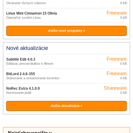
Otváranie rôznych súborov
0 kB
Freeware
Linux Mint Cinnamon 15 Olivia
Operačný systém Linux
0 kB
ďalšie nové programy »
Nové aktualizácie
Freeware
Subtitle Edit 4.0.3
Editácia, prevod titulkov k filmom
0 kB
Freeware
BitLord 2.4.6-355
Sťahovanie a streamovanie torrentov
0 kB
Shareware
NoRec Extra 4.1.0.9
Normovanie jedál
0 kB
ďalšie aktualizácie »