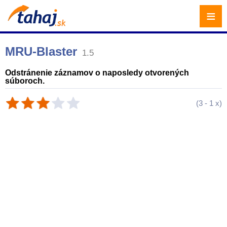
≡
MRU-Blaster
1.5
Odstránenie záznamov o naposledy otvorených
súboroch.
(
3
-
1
x)