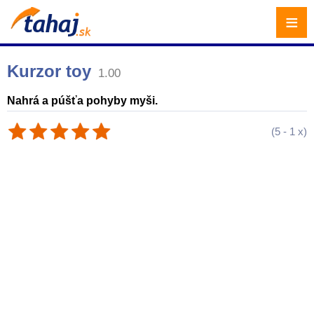
≡
Kurzor toy
1.00
Nahrá a púšťa pohyby myši.
(
5
-
1
x)