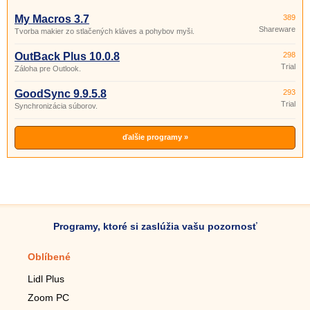
My Macros 3.7
389
Shareware
Tvorba makier zo stlačených kláves a pohybov myši.
OutBack Plus 10.0.8
298
Trial
Záloha pre Outlook.
GoodSync 9.9.5.8
293
Trial
Synchronizácia súborov.
ďalšie programy »
Programy, ktoré si zaslúžia vašu pozornosť
Oblíbené
Mobilné aplikácie
Lidl Plus
Krokomer do mobilu
Zoom PC
Lupa do mobilu