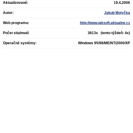
Aktualizované:
19.4.2006
Autor:
Jakub Motyčka
Web programu:
http://www.jaksoft.aktualne.cz
Počet stiahnutí:
3813x (tento týždeň: 4x)
Operačné systémy:
Windows 95/98/ME/NT/2000/XP