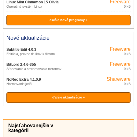
Freeware
Linux Mint Cinnamon 15 Olivia
Operačný systém Linux
0 kB
ďalšie nové programy »
Nové aktualizácie
Freeware
Subtitle Edit 4.0.3
Editácia, prevod titulkov k filmom
0 kB
Freeware
BitLord 2.4.6-355
Sťahovanie a streamovanie torrentov
0 kB
Shareware
NoRec Extra 4.1.0.9
Normovanie jedál
0 kB
ďalšie aktualizácie »
Najsťahovanejšie v
kategórii