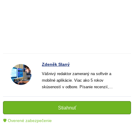
Zdeněk Slaný
Vášnivý redaktor zameraný na softvér a
mobilné aplikácie. Viac ako 5 rokov
skúseností v odbore. Písanie recenzií,
návodov a noviniek. Tvorca jasných a
informatívnych textov, ktoré pomáhajú
čitateľom lepšie porozumieť a využiť moderné
Stiahnuť
technológie.
🛡 Overené zabezpečenie