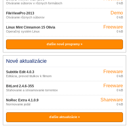
Otváranie súborov v rôznych formátoch
0 kB
Demo
FileViewPro 2013
Otváranie rôznych súborov
0 kB
Freeware
Linux Mint Cinnamon 15 Olivia
Operačný systém Linux
0 kB
ďalšie nové programy »
Nové aktualizácie
Freeware
Subtitle Edit 4.0.3
Editácia, prevod titulkov k filmom
0 kB
Freeware
BitLord 2.4.6-355
Sťahovanie a streamovanie torrentov
0 kB
Shareware
NoRec Extra 4.1.0.9
Normovanie jedál
0 kB
ďalšie aktualizácie »