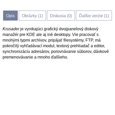
Opis
Obrázky (
1
)
Diskusia (
0
)
Ďalšie verzie (1)
Krusader
je vynikajúci grafický dvojpanelový diskový
manažér pre KDE ale aj iné desktopy. Vie pracovať s
mnohými typmi archívov, pripájať filesystémy, FTP, má
pokročilý vyhľadávací modul, textový prehliadač a editor,
synchronizáciu adresárov, porovnávanie súborov, dávkové
premenovávanie a mnoho ďalšieho.