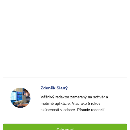
Zdeněk Slaný
Vášnivý redaktor zameraný na softvér a
mobilné aplikácie. Viac ako 5 rokov
skúseností v odbore. Písanie recenzií,
návodov a noviniek. Tvorca jasných a
informatívnych textov, ktoré pomáhajú
čitateľom lepšie porozumieť a využiť moderné