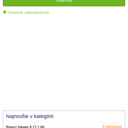
Stiahnuť
technológie.
🛡 Overené zabezpečenie
Najnovšie v kategórii
Freeware
Binary Viewer 6.17.1.08