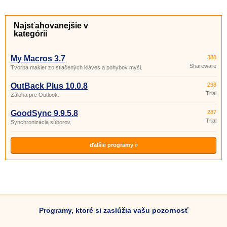
Najsťahovanejšie v
kategórii
My Macros 3.7
388
Shareware
Tvorba makier zo stlačených kláves a pohybov myši.
OutBack Plus 10.0.8
298
Trial
Záloha pre Outlook.
GoodSync 9.9.5.8
287
Trial
Synchronizácia súborov.
ďalšie programy »
Programy, ktoré si zaslúžia vašu pozornosť