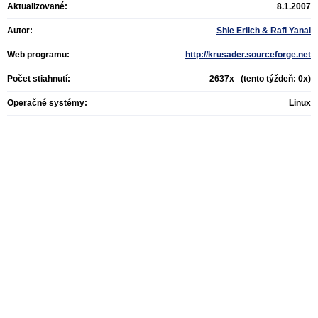
Aktualizované:
8.1.2007
Autor:
Shie Erlich & Rafi Yanai
Web programu:
http://krusader.sourceforge.net
Počet stiahnutí:
2637x (tento týždeň: 0x)
Operačné systémy:
Linux